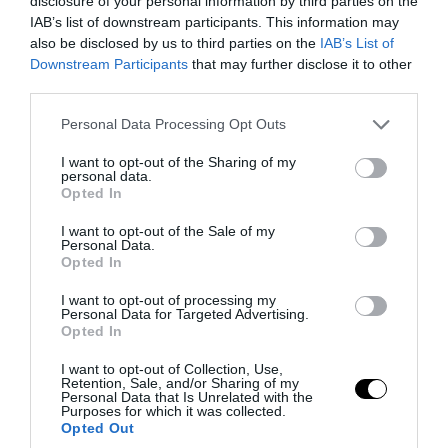
disclosure of your personal information by third parties on the
Διακινούσαν παράνομα ψυκτικές ουσίες
IAB’s list of downstream participants. This information may
also be disclosed by us to third parties on the
IAB’s List of
κάνοντας τρελές μπίζνες: Πάνω από
Downstream Participants
that may further disclose it to other
880.000 ευρώ η αξία φορτίου με φρέον!
third parties.
Please note that this website/app uses one or more Google
09.08.2026 | 19:06
Personal Data Processing Opt Outs
services and may gather and store information including but
not limited to your visit or usage behaviour. You may click to
I want to opt-out of the Sharing of my
personal data.
grant or deny consent to Google and its third-party tags to
Opted In
use your data for below specified purposes in below Google
consent section.
I want to opt-out of the Sale of my
Personal Data.
Opted In
I want to opt-out of processing my
Personal Data for Targeted Advertising.
Opted In
I want to opt-out of Collection, Use,
Retention, Sale, and/or Sharing of my
Personal Data that Is Unrelated with the
PRONEWS.GR /
ΕΣΩΤΕΡΙΚΗ ΑΣΦΑΛΕΙΑ
Purposes for which it was collected.
Opted Out
Άγριος καυγάς και ξύλο γιατρού με