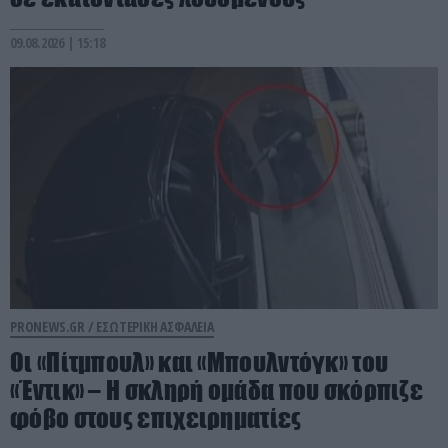
09.08.2026 | 15:18
PRONEWS.GR /
ΕΣΩΤΕΡΙΚΗ ΑΣΦΑΛΕΙΑ
Οι «Πίτμπουλ» και «Μπουλντόγκ» του
«Έντικ» – Η σκληρή ομάδα που σκόρπιζε
φόβο στους επιχειρηματίες