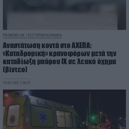
PRONEWS.GR /
ΕΣΩΤΕΡΙΚΗ ΑΣΦΑΛΕΙΑ
Αναστάτωση κοντά στο ΑΧΕΠΑ:
«Καταδρομική» κρανοφόρων μετά την
καταδίωξη μαύρου ΙΧ σε λευκό όχημα
(βίντεο)
10.08.2026 | 08:07