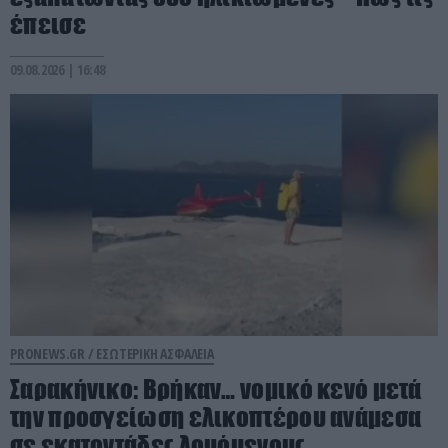
έπεισε
09.08.2026 | 16:48
PRONEWS.GR /
ΕΣΩΤΕΡΙΚΗ ΑΣΦΑΛΕΙΑ
Σαρακήνικο: Βρήκαν… νομικό κενό μετά
την προσγείωση ελικοπτέρου ανάμεσα
σε εκατοντάδες λουόμενους