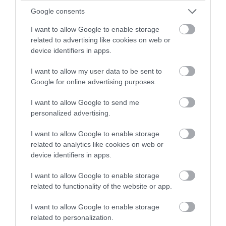
γυναίκα στον Βόλο μπροστά στα μάτια
Google consents
ασθενών: «Θα σε γ@μ@σω καρι@@α»
I want to allow Google to enable storage
(φωτογραφίες)
related to advertising like cookies on web or
device identifiers in apps.
09.08.2026 | 18:47
I want to allow my user data to be sent to
Google for online advertising purposes.
I want to allow Google to send me
personalized advertising.
I want to allow Google to enable storage
related to analytics like cookies on web or
device identifiers in apps.
I want to allow Google to enable storage
related to functionality of the website or app.
PRONEWS.GR /
ΕΣΩΤΕΡΙΚΗ ΑΣΦΑΛΕΙΑ
I want to allow Google to enable storage
related to personalization.
Πάρος: Ελεύθερος ο ιδιοκτήτης του