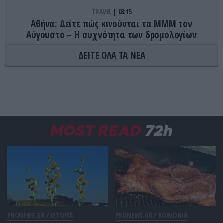
TRAVEL
08:15
Αθήνα: Δείτε πώς κινούνται τα ΜΜΜ τον
Αύγουστο – Η συχνότητα των δρομολογίων
ΔΕΙΤΕ ΟΛΑ ΤΑ ΝΕΑ
ΕΣΩΤΕΡΙΚΗ ΑΣΦΑΛΕΙΑ
08:07
Αναστάτωση κοντά στο ΑΧΕΠΑ: «Καταδρομική»
κρανοφόρων μετά την καταδίωξη μαύρου ΙΧ σε
λευκό όχημα (βίντεο)
ΔΙΕΘΝΗΣ ΑΣΦΑΛΕΙΑ
08:07
MOST READ
72h
Νιου Τζέρσεϊ: Μαχητικά F-16 αναχαίτισαν δύο
πολιτικά αεροσκάφη κοντά σε γκολφ κλαμπ του
Ν.Τραμπ!
ΘΡΗΣΚΕΙΑ
08:01
Άγιοι Λαυρέντιος, Πάπας Ξύστος και Ιππόλυτος:
Τα φρικτά βασανιστήρια που υπέστησαν από
τους Ρωμαίους
PRONEWS.GR /
ΙΣΤΟΡΙΑ
PRONEWS.GR /
ΚΟΙΝΩΝΙΑ