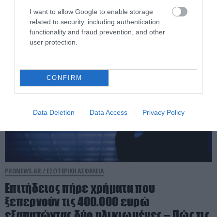
beach bar που πνίγηκε το 4χρονο παιδί
I want to allow Google to enable storage
related to security, including authentication
functionality and fraud prevention, and other
09.08.2026 | 18:18
user protection.
CONFIRM
Data Deletion
Data Access
Privacy Policy
PRONEWS.GR /
ΕΣΩΤΕΡΙΚΗ ΑΣΦΑΛΕΙΑ
Επιτήδειος πήρε χρήματα που
ξεπερνούν τις 400.000 ευρώ
εξαπατώντας δύο ηλικιωμένες – Πώς τις