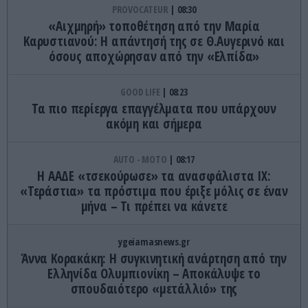
PROVOCATEUR
08:30
«Αιχμηρή» τοποθέτηση από την Μαρία
Καρυστιανού: Η απάντησή της σε Θ.Αυγερινό και
όσους αποχώρησαν από την «Ελπίδα»
GOOD LIFE
08:23
Τα πιο περίεργα επαγγέλματα που υπάρχουν
ακόμη και σήμερα
AUTO - MOTO
08:17
H AAΔΕ «τσεκούρωσε» τα ανασφάλιστα ΙΧ:
«Τεράστια» τα πρόστιμα που έριξε μόλις σε έναν
μήνα – Τι πρέπει να κάνετε
ygeiamasnews.gr
Άννα Κορακάκη: Η συγκινητική ανάρτηση από την
Ελληνίδα Ολυμπιονίκη – Αποκάλυψε το
σπουδαιότερο «μετάλλιό» της