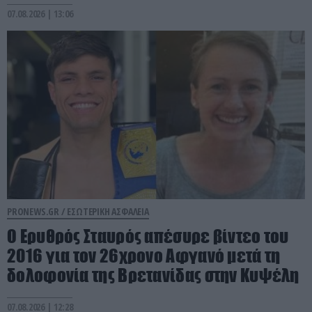
07.08.2026 | 13:06
PRONEWS.GR /
ΕΣΩΤΕΡΙΚΗ ΑΣΦΑΛΕΙΑ
Ο Ερυθρός Σταυρός απέσυρε βίντεο του
2016 για τον 26χρονο Αφγανό μετά τη
δολοφονία της Βρετανίδας στην Κυψέλη
07.08.2026 | 12:28