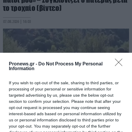
το τροχαίο (βίντεο)
07.08.2026 | 16:03
Pronews.gr -
Do Not Process My Personal
Information
If you wish to opt-out of the sale, sharing to third parties, or
processing of your personal or sensitive information for
targeted advertising by us, please use the below opt-out
section to confirm your selection. Please note that after your
PRONEWS.GR /
ΕΣΩΤΕΡΙΚΗ ΑΣΦΑΛΕΙΑ
opt-out request is processed you may continue seeing
Λακωνία: Νεκρός 48χρονος οδηγός
interest-based ads based on personal information utilized by
us or personal information disclosed to third parties prior to
φορτηγού μετά από πτώση σε γκρεμό
your opt-out. You may separately opt-out of the further
(βίντεο)