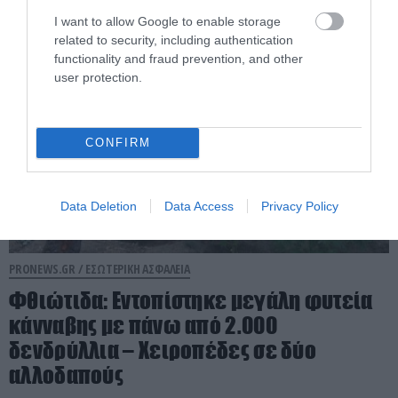
07.08.2026 | 13:42
I want to allow Google to enable storage
related to security, including authentication
functionality and fraud prevention, and other
user protection.
CONFIRM
Data Deletion
Data Access
Privacy Policy
PRONEWS.GR /
ΕΣΩΤΕΡΙΚΗ ΑΣΦΑΛΕΙΑ
Φθιώτιδα: Εντοπίστηκε μεγάλη φυτεία
κάνναβης με πάνω από 2.000
δενδρύλλια – Xειροπέδες σε δύο
αλλοδαπούς