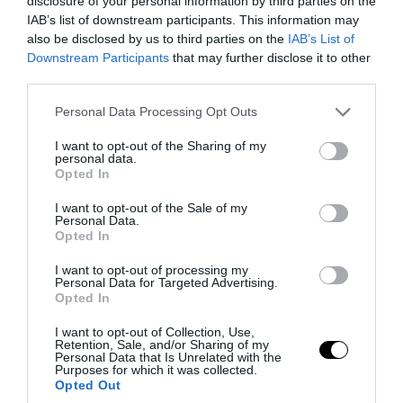
disclosure of your personal information by third parties on the
IAB’s list of downstream participants. This information may
also be disclosed by us to third parties on the
IAB’s List of
07.08.2026 | 15:32
Downstream Participants
that may further disclose it to other
third parties.
Please note that this website/app uses one or more Google
Personal Data Processing Opt Outs
services and may gather and store information including but
not limited to your visit or usage behaviour. You may click to
I want to opt-out of the Sharing of my
personal data.
grant or deny consent to Google and its third-party tags to
Opted In
use your data for below specified purposes in below Google
consent section.
I want to opt-out of the Sale of my
Personal Data.
Opted In
I want to opt-out of processing my
Personal Data for Targeted Advertising.
PRONEWS.GR /
ΕΣΩΤΕΡΙΚΗ ΑΣΦΑΛΕΙΑ
Opted In
Καταδικάστηκε ο 55χρονος στον Μυστρα:
I want to opt-out of Collection, Use,
Retention, Sale, and/or Sharing of my
«Δεν ήταν οικονομικά τα κίνητρά μου –
Personal Data that Is Unrelated with the
Purposes for which it was collected.
Είχα την ανάγκη να τον κρατήσω
Opted Out