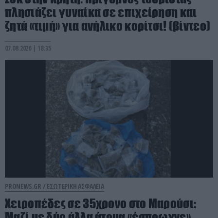
πλησιάζει γυναίκα σε επιχείρηση και
ζητά «τιμή» για ανήλικο κορίτσι! (βίντεο)
07.08.2026 | 18:35
PRONEWS.GR /
ΕΣΩΤΕΡΙΚΗ ΑΣΦΑΛΕΙΑ
Χειροπέδες σε 35χρονο στο Μαρούσι:
Μαζί με δύο άλλα άτομα «έσπρωχνε»