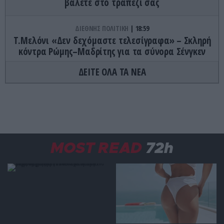
βάλετε στο τραπέζι σας
ΔΙΕΘΝΗΣ ΠΟΛΙΤΙΚΗ
18:59
Τ.Μελόνι «Δεν δεχόμαστε τελεσίγραφα» – Σκληρή
κόντρα Ρώμης–Μαδρίτης για τα σύνορα Σένγκεν
ΔΕΙΤΕ ΟΛΑ ΤΑ ΝΕΑ
ΕΣΩΤΕΡΙΚΗ ΑΣΦΑΛΕΙΑ
18:52
Νέα απάτη με «μαϊμού» email από τον e-ΕΦΚΑ –
Πώς κλέβουν προσωπικά στοιχεία
CELEBRITIES
18:51
«Φωτιά και λάβρα» η Α.Παναγιώταρου που
MOST READ
72h
πόζαρε με ένα μικροσκοπικό πορτοκαλί μαγιό –
Δείτε φωτογραφίες
CELEBRITIES
18:49
Τα μυστικά ευεξίας των celebrities που έγιναν
παγκόσμια τάση