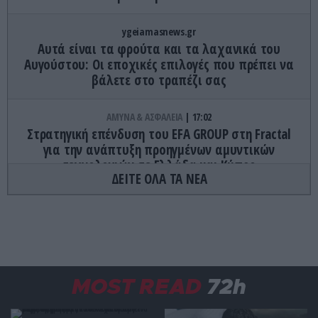
ygeiamasnews.gr
Αυτά είναι τα φρούτα και τα λαχανικά του
Αυγούστου: Οι εποχικές επιλογές που πρέπει να
βάλετε στο τραπέζι σας
ΑΜΥΝΑ & ΑΣΦΑΛΕΙΑ
17:02
Στρατηγική επένδυση του EFA GROUP στη Fractal
για την ανάπτυξη προηγμένων αμυντικών
τεχνολογιών σε Ελλάδα και Κύπρο
ΔΕΙΤΕ ΟΛΑ ΤΑ ΝΕΑ
16:55
Οι ανατιμήσεις «γονατίζουν» τους πολίτες: Τα
προϊόντα που «άδειασαν» την τσέπη των
Ελλήνων για τον Ιούλιο
MOST READ
72h
ΠΡΟΣΩΠΑ
16:52
«Έφυγε» από τη ζωή ο παραγωγός-θρύλος πίσω