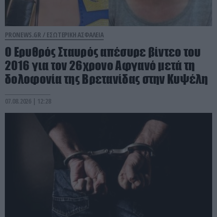
PRONEWS.GR /
ΕΣΩΤΕΡΙΚΗ ΑΣΦΑΛΕΙΑ
Ο Ερυθρός Σταυρός απέσυρε βίντεο του
2016 για τον 26χρονο Αφγανό μετά τη
δολοφονία της Βρετανίδας στην Κυψέλη
07.08.2026 | 12:28