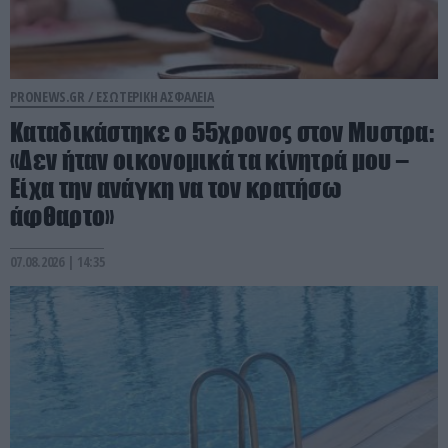
PRONEWS.GR /
ΕΣΩΤΕΡΙΚΗ ΑΣΦΑΛΕΙΑ
Καταδικάστηκε ο 55χρονος στον Μυστρα:
«Δεν ήταν οικονομικά τα κίνητρά μου –
Είχα την ανάγκη να τον κρατήσω
άφθαρτο»
07.08.2026 | 14:35