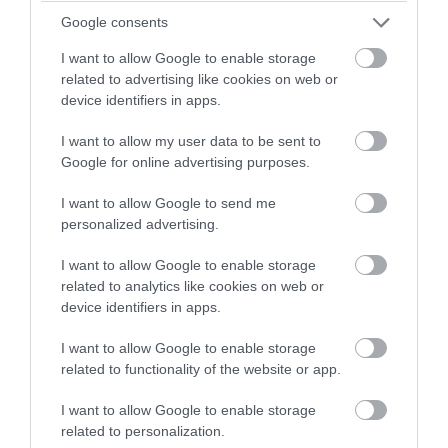
ΓΑΔΑ οδηγείται η 46χρονη – Aρνείται τις
Google consents
κατηγορίες
I want to allow Google to enable storage
related to advertising like cookies on web or
07.08.2026 | 07:22
device identifiers in apps.
I want to allow my user data to be sent to
Google for online advertising purposes.
I want to allow Google to send me
personalized advertising.
I want to allow Google to enable storage
related to analytics like cookies on web or
device identifiers in apps.
I want to allow Google to enable storage
related to functionality of the website or app.
PRONEWS.GR /
ΕΣΩΤΕΡΙΚΗ ΑΣΦΑΛΕΙΑ
I want to allow Google to enable storage
Προφυλακιστέοι ο δήμαρχος Στυλίδας
related to personalization.
και ακόμα δύο κατηγορούμενοι για την