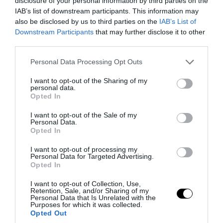
disclosure of your personal information by third parties on the
μετρητών: Νέες αποκαλύψεις για τον
IAB’s list of downstream participants. This information may
also be disclosed by us to third parties on the
IAB’s List of
Αφγανό δολοφόνο της 38χρονης
Downstream Participants
that may further disclose it to other
Βρετανίδας
third parties.
Please note that this website/app uses one or more Google
Personal Data Processing Opt Outs
07.08.2026 | 07:38
services and may gather and store information including but
not limited to your visit or usage behaviour. You may click to
I want to opt-out of the Sharing of my
personal data.
grant or deny consent to Google and its third-party tags to
Opted In
use your data for below specified purposes in below Google
consent section.
I want to opt-out of the Sale of my
Personal Data.
Opted In
I want to opt-out of processing my
Personal Data for Targeted Advertising.
Opted In
I want to opt-out of Collection, Use,
Retention, Sale, and/or Sharing of my
Personal Data that Is Unrelated with the
PRONEWS.GR /
ΕΣΩΤΕΡΙΚΗ ΑΣΦΑΛΕΙΑ
Purposes for which it was collected.
Opted Out
Υπόθεση Marfin: Στην Εισαγγελία από τη