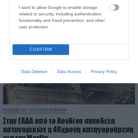
μεγάλη φωτιά στην Βοιωτία
I want to allow Google to enable storage
related to security, including authentication
functionality and fraud prevention, and other
07.08.2026 | 07:10
user protection.
CONFIRM
Data Deletion
Data Access
Privacy Policy
PRONEWS.GR /
ΕΣΩΤΕΡΙΚΗ ΑΣΦΑΛΕΙΑ
Στην ΓΑΔΑ από το Λονδίνο συνοδεία
αστυνομικών η 46χρονη κατηγορούμενη
για την Marfin