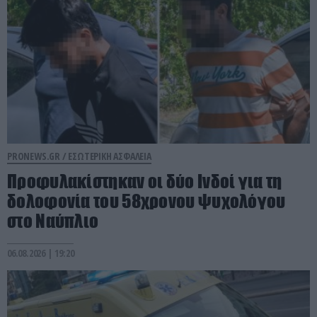
PRONEWS.GR /
ΕΣΩΤΕΡΙΚΗ ΑΣΦΑΛΕΙΑ
Προφυλακίστηκαν οι δύο Ινδοί για τη
δολοφονία του 58χρονου ψυχολόγου
στο Ναύπλιο
06.08.2026 | 19:20