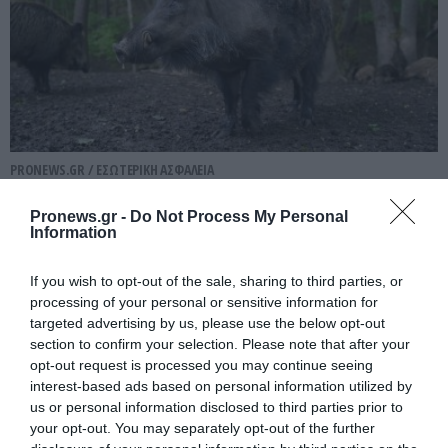
PRONEWS.GR /
ΕΣΩΤΕΡΙΚΗ ΑΣΦΑΛΕΙΑ
Εύβοια: «Έφυγε» από τη ζωή ο 37χρονος
Pronews.gr -
Do Not Process My Personal
μοτοσικλετιστής που είχε συγκρουστεί
Information
με αγριογούρουνο
If you wish to opt-out of the sale, sharing to third parties, or
processing of your personal or sensitive information for
06.08.2026 | 21:30
targeted advertising by us, please use the below opt-out
section to confirm your selection. Please note that after your
opt-out request is processed you may continue seeing
interest-based ads based on personal information utilized by
us or personal information disclosed to third parties prior to
your opt-out. You may separately opt-out of the further