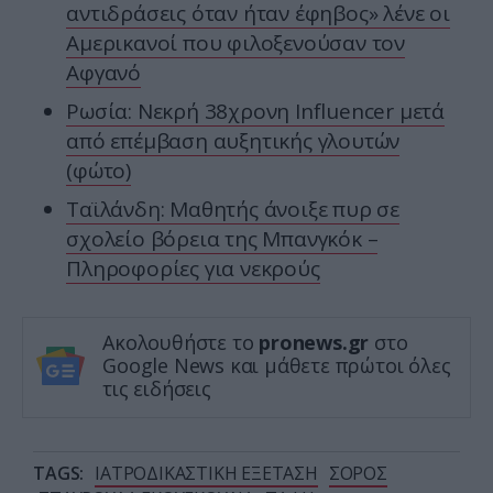
αντιδράσεις όταν ήταν έφηβος» λένε οι
Αμερικανοί που φιλοξενούσαν τον
Αφγανό
Ρωσία: Νεκρή 38χρονη Ιnfluencer μετά
από επέμβαση αυξητικής γλουτών
(φώτο)
Tαϊλάνδη: Μαθητής άνοιξε πυρ σε
σχολείο βόρεια της Μπανγκόκ –
Πληροφορίες για νεκρούς
Ακολουθήστε το
pronews.gr
στο
Google News και μάθετε πρώτοι όλες
τις ειδήσεις
TAGS:
ΙΑΤΡΟΔΙΚΑΣΤΙΚΗ ΕΞΕΤΑΣΗ
ΣΟΡΟΣ