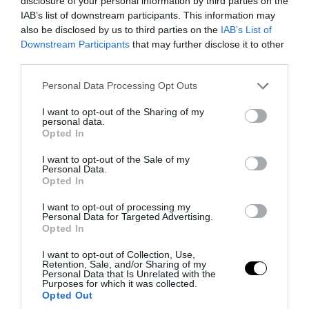
disclosure of your personal information by third parties on the
IAB’s list of downstream participants. This information may
also be disclosed by us to third parties on the
IAB’s List of
Downstream Participants
that may further disclose it to other
third parties.
Please note that this website/app uses one or more Google
Personal Data Processing Opt Outs
services and may gather and store information including but
PRONEWS.GR /
ΕΣΩΤΕΡΙΚΗ ΑΣΦΑΛΕΙΑ
not limited to your visit or usage behaviour. You may click to
I want to opt-out of the Sharing of my
Προφυλακίστηκαν οι δύο Ινδοί για τη
personal data.
grant or deny consent to Google and its third-party tags to
Opted In
δολοφονία του 58χρονου ψυχολόγου
use your data for below specified purposes in below Google
consent section.
στο Ναύπλιο
I want to opt-out of the Sale of my
Personal Data.
Opted In
06.08.2026 | 19:20
I want to opt-out of processing my
Personal Data for Targeted Advertising.
Opted In
I want to opt-out of Collection, Use,
Retention, Sale, and/or Sharing of my
Personal Data that Is Unrelated with the
Purposes for which it was collected.
Opted Out