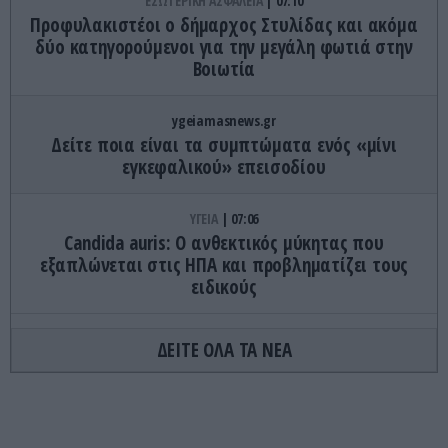
ΕΣΩΤΕΡΙΚΗ ΑΣΦΑΛΕΙΑ
07:10
Προφυλακιστέοι ο δήμαρχος Στυλίδας και ακόμα
δύο κατηγορούμενοι για την μεγάλη φωτιά στην
Βοιωτία
ygeiamasnews.gr
Δείτε ποια είναι τα συμπτώματα ενός «μίνι
εγκεφαλικού» επεισοδίου
ΥΓΕΙΑ
07:06
Candida auris: Ο ανθεκτικός μύκητας που
εξαπλώνεται στις ΗΠΑ και προβληματίζει τους
ειδικούς
ΚΟΣΜΟΣ
07:01
ΔΕΙΤΕ ΟΛΑ ΤΑ ΝΕΑ
Αργεντινή: Επεισόδια στο Μπουένος Άιρες μετά
από μαζική διαδήλωση κατά της κυβέρνησης
X.Μιλέι (βίντεο)