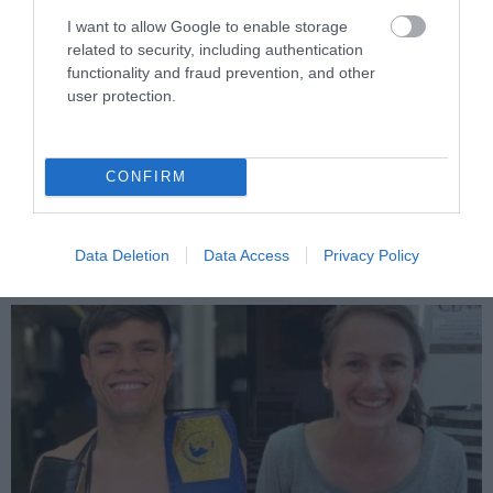
I want to allow Google to enable storage
related to security, including authentication
functionality and fraud prevention, and other
PRONEWS.GR /
ΕΣΩΤΕΡΙΚΗ ΑΣΦΑΛΕΙΑ
user protection.
«Πέταξε» με πάνω από 200 χλμ./ώρα
στην Κρήτη: Το σοκαριστικό βίντεο με
CONFIRM
μοτοσικλέτα που εξαφανίζεται σε
δευτερόλεπτα
Data Deletion
Data Access
Privacy Policy
06.08.2026 | 16:20