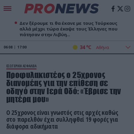
Δεν ξέρουμε τι θα έκανε με τους Τούρκους
αλλά μέχρι τώρα έκαψε τους Έλληνες που
πάτησαν στην Λιβύη...
o
34
C
06
08
17:00
ΕΣΩΤΕΡΙΚΗ ΑΣΦΑΛΕΙΑ
Προφυλακιστέος ο 25χρονος
διανομέας για την επίθεση σε
οδηγό στην Ιερά Οδό: «Έβρισε την
μητέρα μου»
Ο 25χρονος είναι γνωστός στις αρχές καθώς
στο παρελθόν έχει συλληφθεί 19 φορές για
διάφορα αδικήματα