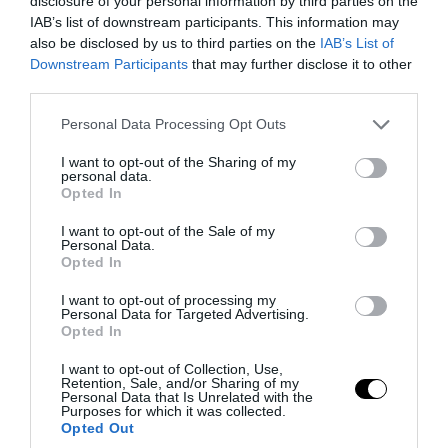
disclosure of your personal information by third parties on the
υγείας
IAB’s list of downstream participants. This information may
also be disclosed by us to third parties on the
IAB’s List of
Downstream Participants
that may further disclose it to other
06.08.2026 | 12:09
third parties.
Please note that this website/app uses one or more Google
Personal Data Processing Opt Outs
services and may gather and store information including but
not limited to your visit or usage behaviour. You may click to
I want to opt-out of the Sharing of my
personal data.
grant or deny consent to Google and its third-party tags to
Opted In
use your data for below specified purposes in below Google
consent section.
I want to opt-out of the Sale of my
Personal Data.
Opted In
I want to opt-out of processing my
Personal Data for Targeted Advertising.
Opted In
PRONEWS.GR /
ΕΣΩΤΕΡΙΚΗ ΑΣΦΑΛΕΙΑ
I want to opt-out of Collection, Use,
Κεφαλονιά: Προφυλακιστέος ο 44χρονος
Retention, Sale, and/or Sharing of my
Personal Data that Is Unrelated with the
για την μεγάλη φωτιά στην περιοχή της
Purposes for which it was collected.
Opted Out
Πάστρας