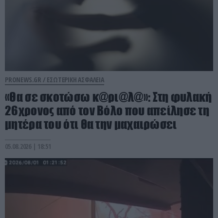
PRONEWS.GR /
ΕΣΩΤΕΡΙΚΗ ΑΣΦΑΛΕΙΑ
«Θα σε σκοτώσω κ@ρι@λ@»: Στη φυλακή
26χρονος από τον Βόλο που απείλησε τη
μητέρα του ότι θα την μαχαιρώσει
05.08.2026 | 18:51