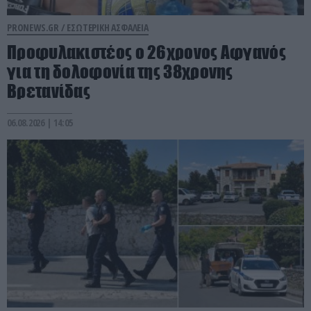
PRONEWS.GR /
ΕΣΩΤΕΡΙΚΗ ΑΣΦΑΛΕΙΑ
Προφυλακιστέος ο 26χρονος Αφγανός
για τη δολοφονία της 38χρονης
Βρετανίδας
06.08.2026 | 14:05