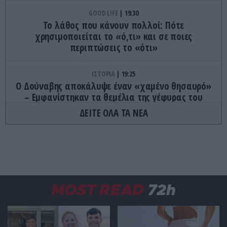
GOOD LIFE
19:30
Το λάθος που κάνουν πολλοί: Πότε
χρησιμοποιείται το «ό,τι» και σε ποιες
περιπτώσεις το «ότι»
ΙΣΤΟΡΙΑ
19:25
Ο Δούναβης αποκάλυψε έναν «χαμένο θησαυρό»
– Εμφανίστηκαν τα θεμέλια της γέφυρας του
Μεγάλου Κωνσταντίνου (φώτο)
ΔΕΙΤΕ ΟΛΑ ΤΑ ΝΕΑ
ΕΣΩΤΕΡΙΚΗ ΑΣΦΑΛΕΙΑ
19:20
Προφυλακίστηκαν οι δύο Ινδοί για τη δολοφονία
του 58χρονου ψυχολόγου στο Ναύπλιο
ΙΣΤΟΡΙΑ
19:15
MOST READ
72h
Το φαινόμενο Rolligon: Το φορτηγό του 1953 που
περνούσε πάνω από ανθρώπους χωρίς να τους
τραυματίζει