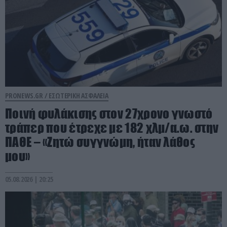
PRONEWS.GR /
ΕΣΩΤΕΡΙΚΗ ΑΣΦΑΛΕΙΑ
Ποινή φυλάκισης στον 27χρονο γνωστό
τράπερ που έτρεχε με 182 χλμ/α.ω. στην
ΠΑΘΕ – «Ζητώ συγγνώμη, ήταν λάθος
μου»
05.08.2026 | 20:25