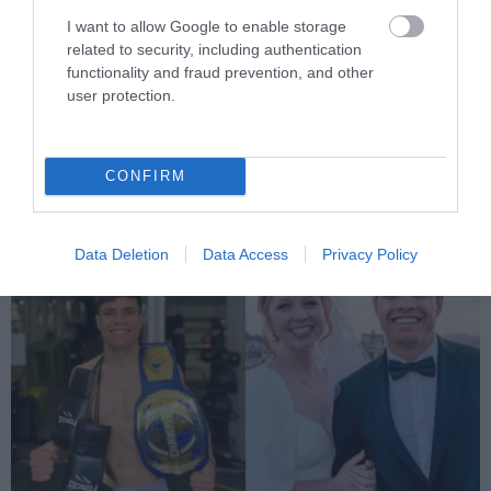
I want to allow Google to enable storage
related to security, including authentication
PRONEWS.GR /
ΕΣΩΤΕΡΙΚΗ ΑΣΦΑΛΕΙΑ
functionality and fraud prevention, and other
user protection.
Λάρισα: Συνελήφθησαν δύο 60χρονοι
που έκλεψαν μετασχηματιστή 1,2 τόνων
για τον χαλκό
CONFIRM
06.08.2026 | 13:42
Data Deletion
Data Access
Privacy Policy