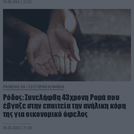
05.08.2026 | 22:52
PRONEWS.GR /
ΕΣΩΤΕΡΙΚΗ ΑΣΦΑΛΕΙΑ
Ρόδος: Συνελήφθη 43χρονη Ρομά που
έβγαζε στην επαιτεία την ανήλικη κόρη
της για οικονομικό όφελος
05.08.2026 | 21:00