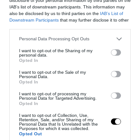
disclosure of your personal information by third parties on the
IAB’s list of downstream participants. This information may
also be disclosed by us to third parties on the
IAB’s List of
Downstream Participants
that may further disclose it to other
third parties.
PRONEWS.GR /
ΕΣΩΤΕΡΙΚΗ ΑΣΦΑΛΕΙΑ
Please note that this website/app uses one or more Google
Personal Data Processing Opt Outs
services and may gather and store information including but
Προφυλακιστέος ο 26χρονος Αφγανός
not limited to your visit or usage behaviour. You may click to
I want to opt-out of the Sharing of my
για τη δολοφονία της 38χρονης
personal data.
grant or deny consent to Google and its third-party tags to
Opted In
Βρετανίδας
use your data for below specified purposes in below Google
consent section.
I want to opt-out of the Sale of my
Personal Data.
06.08.2026 | 14:05
Opted In
I want to opt-out of processing my
Personal Data for Targeted Advertising.
Opted In
I want to opt-out of Collection, Use,
Retention, Sale, and/or Sharing of my
Personal Data that Is Unrelated with the
Purposes for which it was collected.
Opted Out