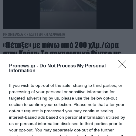
PRONEWS.GR /
ΕΣΩΤΕΡΙΚΗ ΑΣΦΑΛΕΙΑ
«Πέταξε» με πάνω από 200 χλμ./ώρα
στην Κρήτη: Το σοκαριστικό βίντεο με
μοτοσικλέτα που εξαφανίζεται σε
Pronews.gr -
Do Not Process My Personal
δευτερόλεπτα
Information
06.08.2026 | 16:20
If you wish to opt-out of the sale, sharing to third parties, or
processing of your personal or sensitive information for
targeted advertising by us, please use the below opt-out
section to confirm your selection. Please note that after your
opt-out request is processed you may continue seeing
interest-based ads based on personal information utilized by
us or personal information disclosed to third parties prior to
your opt-out. You may separately opt-out of the further