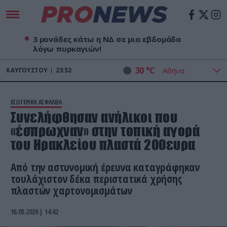
3 μονάδες κάτω η ΝΔ σε μια εβδομάδα
λόγω πυρκαγιών!
o
30
C
6
ΑΥΓΟΎΣΤΟΥ
23:52
ΕΣΩΤΕΡΙΚΗ ΑΣΦΑΛΕΙΑ
Συνελήφθησαν ανήλικοι που
«έσπρωχναν» στην τοπική αγορά
του Ηρακλείου πλαστά 200ευρα
Από την αστυνομική έρευνα καταγράφηκαν
τουλάχιστον δέκα περιστατικά χρήσης
πλαστών χαρτονομισμάτων
16.05.2026 | 14:42