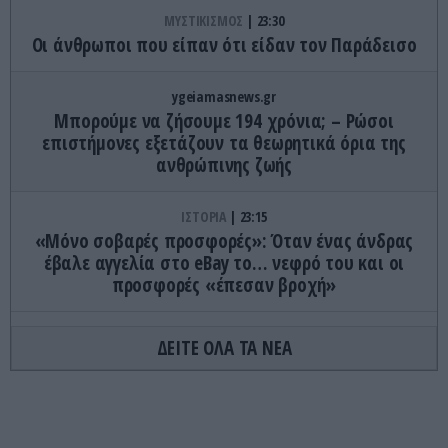
ΜΥΣΤΙΚΙΣΜΟΣ
23:30
Οι άνθρωποι που είπαν ότι είδαν τον Παράδεισο
ygeiamasnews.gr
Μπορούμε να ζήσουμε 194 χρόνια; – Ρώσοι
επιστήμονες εξετάζουν τα θεωρητικά όρια της
ανθρώπινης ζωής
ΙΣΤΟΡΙΑ
23:15
«Μόνο σοβαρές προσφορές»: Όταν ένας άνδρας
έβαλε αγγελία στο eBay το… νεφρό του και οι
προσφορές «έπεσαν βροχή»
ΚΟΣΜΟΣ
23:11
ΔΕΙΤΕ ΟΛΑ ΤΑ ΝΕΑ
Τα 600 στρέμματα κληρονομιάς πίσω από το
φονικό στην Β.Καρολίνα
ΕΝΟΠΛΕΣ ΣΥΓΚΡΟΥΣΕΙΣ
23:09