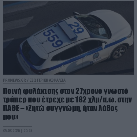
PRONEWS.GR /
ΕΣΩΤΕΡΙΚΗ ΑΣΦΑΛΕΙΑ
Ποινή φυλάκισης στον 27χρονο γνωστό
τράπερ που έτρεχε με 182 χλμ/α.ω. στην
ΠΑΘΕ – «Ζητώ συγγνώμη, ήταν λάθος
μου»
05.08.2026 | 20:25