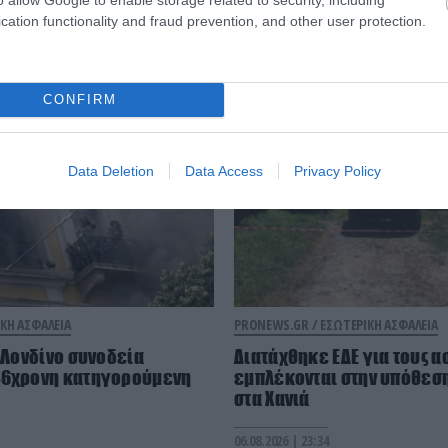
cation functionality and fraud prevention, and other user protection.
Εσωτερική Ασφάλεια
CONFIRM
Data Deletion
Data Access
Privacy Policy
ΚΗ ΑΣΦΑΛΕΙΑ
PRONEWS.GR /
ΕΣΩΤΕΡΙΚΗ ΑΣΦΑΛΕΙΑ
ο Λονδίνο συνοδεία
Διατάχθηκε ΕΔΕ για τους 
46χρονη κατηγορούμενη
εμπλέκονται στην υπόθεση
στα Χανιά
06.08.2026 | 23:34