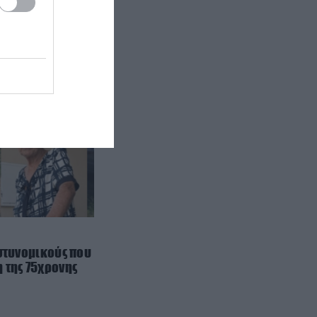
ΙΣΤΟΡΙΑ
23:00
Αυτός ήταν ο μεγαλύτερος
εκτελεστής της μαφίας – Ο λόγος
που χρησιμοποιούσε τα πάντα
εκτός από όπλο
ΙΣΤΟΡΙΑ
22:45
Κινίνη: Το φάρμακο κατά της
ελονοσίας που «σάρωνε» στην
Ελλάδα για δεκαετίες
ΠΕΡΙΒΑΛΛΟΝ
22:44
Εκατομμύρια ακρίδες
σκοτείνιασαν τον ουρανό στην
Ρωσία: «Θα μας φάνε
ζωντανούς!» (βίντεο)
αστυνομικούς που
 της 75χρονης
ΥΓΕΙΑ
22:40
Τι παθαίνει ο εγκέφαλος όταν