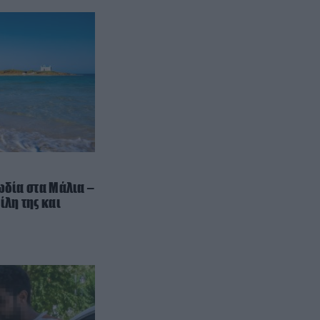
είσαι συνέχεια στο κινητό
ΙΣΤΟΡΙΑ
22:34
Γιατί δεν υπήρξαν ποτέ
μικροσκοπικοί δεινόσαυροι – Η
άγνωστη μάχη επιβίωσης που
έκρινε το μέγεθος
ΦΥΣΙΚΗ ΚΑΤΑΣΤΑΣΗ
22:30
Κόψτε την αμέσως: H συνήθεια
που αποδυναμώνει το σπέρμα
ωδία στα Μάλια –
και σας ρίχνει την απόδοση πριν
ίλη της και
την συνεύρεση
ΘΡΗΣΚΕΙΑ
22:30
Το ήξερες; – Γιατί χτυπούν
διαφορετικά οι καμπάνες σε
γάμο, κηδεία και μεγάλη γιορτή