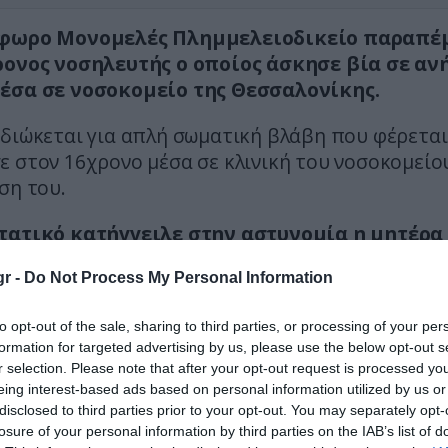
όφωρο Μονομελές Πλημμελειοδικείο παραπ
ρονος νοσηλευτής ο οποίος άσκησε βία σε αν
έσα σε νοσοκομείο της Θεσσαλονίκης.
διώκεται για απλή σωματική βλάβη που φέρεται
 στον 16χρονο μέσα σε κλινική του νοσοκομείο
ση του.
τατικό κατήγγειλε στην αστυνομία η μητέρα
 όταν είδε κάποιες μελανιές στην περιοχή τ
r -
Do Not Process My Personal Information
to opt-out of the sale, sharing to third parties, or processing of your per
ε πληροφορίες, ο 47χρονος φαίνεται πως ισχυρ
formation for targeted advertising by us, please use the below opt-out s
λικος ήταν υπερκινητικός και προσπάθησε να το
r selection. Please note that after your opt-out request is processed y
ει για να γίνει η εξέταση.
eing interest-based ads based on personal information utilized by us or
disclosed to third parties prior to your opt-out. You may separately opt-
losure of your personal information by third parties on the IAB’s list of
ΣΗΜΕΡΑ