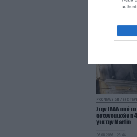
authenti
PRONEWS.GR /
ΕΣΩΤΕΡΙ
Στην ΓΑΔΑ από τ
αστυνομικών η 
για την Marfin
06.08.2026 | 23:44