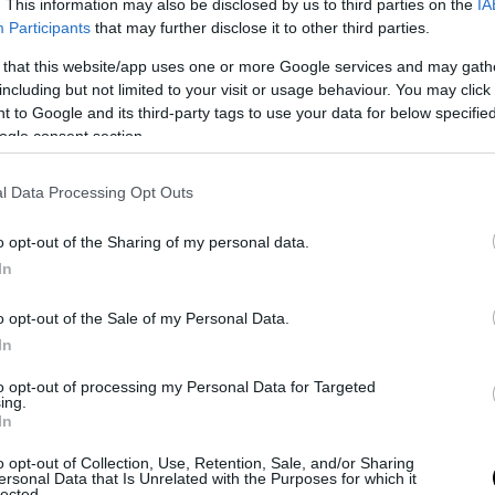
. This information may also be disclosed by us to third parties on the
IA
Participants
that may further disclose it to other third parties.
ύμπιο έθεσε σε εφαρμογή νέα οδηγία: «Όποιος ζη
ΠΑ θα δείχνει τα social media – Τίποτα κρυφό»
 that this website/app uses one or more Google services and may gath
including but not limited to your visit or usage behaviour. You may click 
ς εξηγεί: Έτσι οι ηθοποιοί «φρενάρουν» τον οργασ
 to Google and its third-party tags to use your data for below specifi
κατά τη διάρκεια ερωτικών σκηνών
ogle consent section.
ΑΔΑ από το Λονδίνο συνοδεία αστυνομικών η 46χ
ρούμενη για την Marfin
l Data Processing Opt Outs
o opt-out of the Sharing of my personal data.
In
Ακολουθήστε το
pronews.gr
στο Google News και μ
πρώτοι όλες τις ειδήσεις
o opt-out of the Sale of my Personal Data.
In
ΣΑΛΟΝΙΚΗ
ΝΟΣΗΛΕΥΤΗΣ
ΣΥΛΛΗΨΗ
to opt-out of processing my Personal Data for Targeted
ing.
In
o opt-out of Collection, Use, Retention, Sale, and/or Sharing
ίτε μας ζωντανά στο
YouTube
,
Twitch
,
X
,
Teleg
ersonal Data that Is Unrelated with the Purposes for which it
lected.