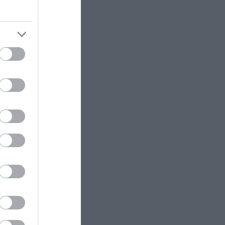
προσφορές «έπεσαν βροχή»
ΚΟΣΜΟΣ
23:11
Τα 600 στρέμματα κληρονομιάς
πίσω από το φονικό στην
Β.Καρολίνα
ΕΝΟΠΛΕΣ ΣΥΓΚΡΟΥΣΕΙΣ
23:09
Εκρήξεις στο νησί Κεσμ: Άγνωστο
αν προέρχονται από το Ιράν ή τις
ΗΠΑ
ΕΝΟΠΛΕΣ ΣΥΓΚΡΟΥΣΕΙΣ
23:03
Στο Βελιγράδι ο Β.Ζελένσκι:
«Πρέπει να αποσπάσουμε τους
Σέρβους από το στρατόπεδο της
Ρωσίας»