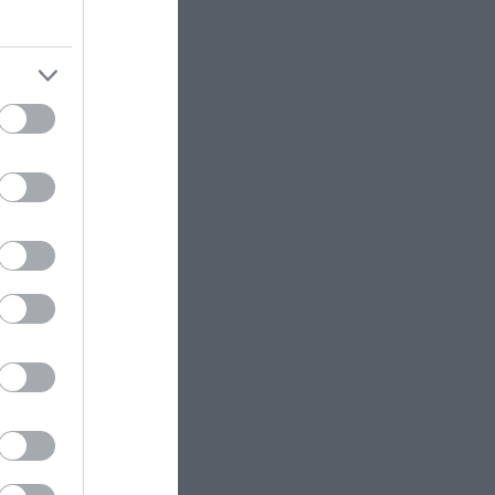
ΚΟΣΜΟΣ
23:11
Τα 600 στρέμματα κληρονομιάς
ram
πίσω από το φονικό στην
Β.Καρολίνα
ΕΝΟΠΛΕΣ ΣΥΓΚΡΟΥΣΕΙΣ
23:09
Εκρήξεις στο νησί Κεσμ: Άγνωστο
αν προέρχονται από το Ιράν ή τις
ΗΠΑ
ΕΝΟΠΛΕΣ ΣΥΓΚΡΟΥΣΕΙΣ
23:03
Στο Βελιγράδι ο Β.Ζελένσκι:
«Πρέπει να αποσπάσουμε τους
Σέρβους από το στρατόπεδο της
Ρωσίας»
ΙΣΤΟΡΙΑ
23:00