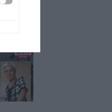
Αυτός ήταν ο μεγαλύτερος
εκτελεστής της μαφίας – Ο λόγος
που χρησιμοποιούσε τα πάντα
εκτός από όπλο
ΙΣΤΟΡΙΑ
22:45
Κινίνη: Το φάρμακο κατά της
ελονοσίας που «σάρωνε» στην
Ελλάδα για δεκαετίες
ΠΕΡΙΒΑΛΛΟΝ
22:44
Εκατομμύρια ακρίδες
σκοτείνιασαν τον ουρανό στην
Ρωσία: «Θα μας φάνε
ζωντανούς!» (βίντεο)
ΥΓΕΙΑ
22:40
Τι παθαίνει ο εγκέφαλος όταν
είσαι συνέχεια στο κινητό