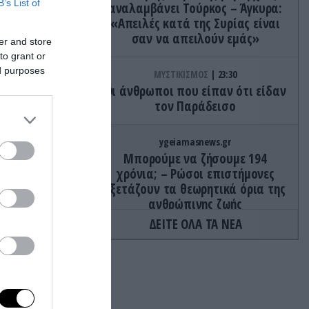
B’s List of
αναλαμβάνει Τούρκος – Άγκυρα:
«Απειλές κατά της Συρίας είναι
σαν να απειλούν εμάς»
er and store
to grant or
ed purposes
ΜΥΣΤΙΚΙΣΜΟΣ
23:30
τά βίζα
Οι άνθρωποι που είπαν ότι είδαν
τον Παράδεισο
μό και την
ygeiamasnews.gr
Μπορούμε να ζήσουμε 194
ρονη
χρόνια; – Ρώσοι επιστήμονες
εξετάζουν τα θεωρητικά όρια της
ανθρώπινης ζωής
ΔΕΙΤΕ ΟΛΑ ΤΑ ΝΕΑ
άθετε
ΙΣΤΟΡΙΑ
23:15
«Μόνο σοβαρές προσφορές»:
Όταν ένας άνδρας έβαλε αγγελία
στο eBay το… νεφρό του και οι
προσφορές «έπεσαν βροχή»