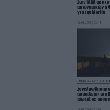
Στην ΓΑΔΑ από τ
αστυνομικών η 
για την Marfin
06.08.2026 | 23:44
PRONEWS.GR /
ΕΣΩΤΕΡΙ
Συνελήφθησαν ο 
ασφαλείας του Δ
φωτιά σε υποστ
06.08.2026 | 21:50