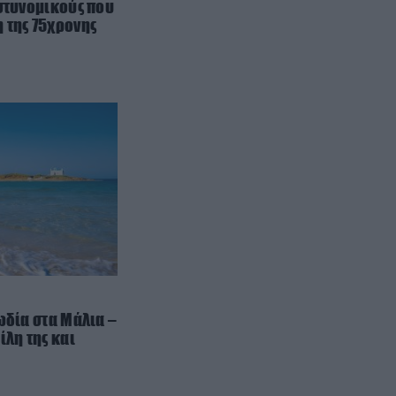
αστυνομικούς που
 της 75χρονης
ΙΣΤΟΡΙΑ
22:34
Γιατί δεν υπήρξαν ποτέ
μικροσκοπικοί δεινόσαυροι – Η
άγνωστη μάχη επιβίωσης που
έκρινε το μέγεθος
ΦΥΣΙΚΗ ΚΑΤΑΣΤΑΣΗ
22:30
Κόψτε την αμέσως: H συνήθεια
που αποδυναμώνει το σπέρμα
και σας ρίχνει την απόδοση πριν
την συνεύρεση
ΘΡΗΣΚΕΙΑ
22:30
Το ήξερες; – Γιατί χτυπούν
διαφορετικά οι καμπάνες σε
ωδία στα Μάλια –
γάμο, κηδεία και μεγάλη γιορτή
ίλη της και
ΠΡΟΣΩΠΙΚΟ
22:26