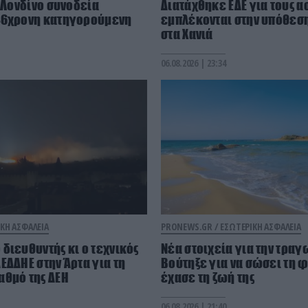
ο Λονδίνο συνοδεία
Διατάχθηκε ΕΔΕ για τους 
46χρονη κατηγορούμενη
εμπλέκονται στην υπόθεση
στα Χανιά
06.08.2026 | 23:34
ΚΗ ΑΣΦΑΛΕΙΑ
PRONEWS.GR /
ΕΣΩΤΕΡΙΚΗ ΑΣΦΑΛΕΙΑ
διευθυντής κι ο τεχνικός
Νέα στοιχεία για την τραγ
ΕΔΔΗΕ στην Άρτα για τη
Βούτηξε για να σώσει τη φ
αθμό της ΔΕΗ
έχασε τη ζωή της
06.08.2026 | 21:40