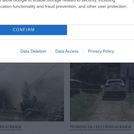
cation functionality and fraud prevention, and other user protection.
CONFIRM
Εσωτερική Ασφάλεια
Data Deletion
Data Access
Privacy Policy
ΚΗ ΑΣΦΑΛΕΙΑ
PRONEWS.GR /
ΕΣΩΤΕΡΙΚΗ ΑΣΦΑΛΕΙΑ