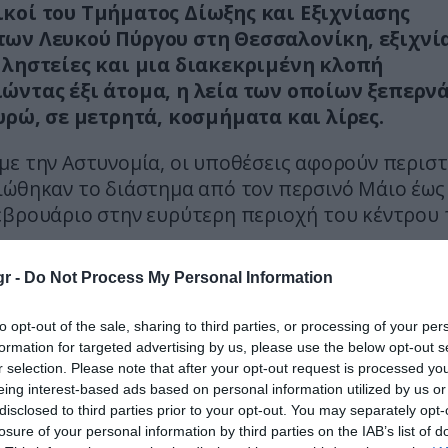
κοί του Τμήματος Δίωξης και Εξιχνίασης
ων Λευκού Πύργου στη Θεσσαλονίκη, εξιχνί
 ληστείες και μια διακεκριμένη κλοπή
ώντας έξι άτομα, η λεία των οποίων ξεπερνά
ευρώ, σε μετρητά, κοσμήματα και λίρες.
με την Αστυνομία, οι υποθέσεις αφορούν περισ
ιώθηκαν το διάστημα από τον περσινό Μάιο έως
εβρουάριο στην ευρύτερη περιοχή του κέντρου 
r -
Do Not Process My Personal Information
ήθηκαν τα στοιχεία έξι ατόμων για εμπλοκή
μένες υποθέσεις, ενώ σε βάρος τους σχηματ
to opt-out of the sale, sharing to third parties, or processing of your per
 δικογραφίες.
formation for targeted advertising by us, please use the below opt-out s
r selection. Please note that after your opt-out request is processed y
ή λεία των δραστών περιλαμβάνει 17.950 ευρώ σ
eing interest-based ads based on personal information utilized by us or
καθώς και κοσμήματα και λίρες, η αξία των οποί
disclosed to third parties prior to your opt-out. You may separately opt-
losure of your personal information by third parties on the IAB’s list of
ις 100.000 ευρώ.