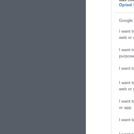
TAGS:
ΔΡΑ
Opted 
Google 
Δε
I want t
web or d
I want t
purpose
I want 
I want t
web or d
I want t
or app.
I want t
I want t