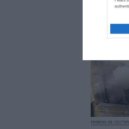
authenti
PRONEWS.GR /
ΕΣΩΤΕΡΙ