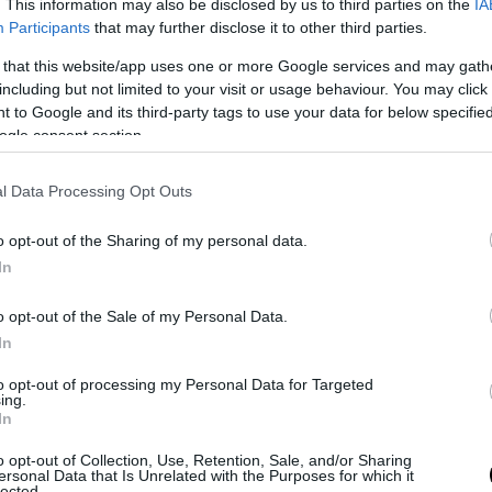
. This information may also be disclosed by us to third parties on the
IA
Participants
that may further disclose it to other third parties.
αφίες θα υποβληθούν στον αρμόδιο εισαγγελέα.
 that this website/app uses one or more Google services and may gath
including but not limited to your visit or usage behaviour. You may click 
ΣΗΜΕΡΑ
 to Google and its third-party tags to use your data for below specifi
ogle consent section.
ύμπιο έθεσε σε εφαρμογή νέα οδηγία: «Όποιος ζη
ΠΑ θα δείχνει τα social media – Τίποτα κρυφό»
l Data Processing Opt Outs
ς εξηγεί: Έτσι οι ηθοποιοί «φρενάρουν» τον οργασ
κατά τη διάρκεια ερωτικών σκηνών
o opt-out of the Sharing of my personal data.
In
ΑΔΑ από το Λονδίνο συνοδεία αστυνομικών η 46χ
ρούμενη για την Marfin
o opt-out of the Sale of my Personal Data.
In
Ακολουθήστε το
pronews.gr
στο Google News και μ
to opt-out of processing my Personal Data for Targeted
ing.
πρώτοι όλες τις ειδήσεις
In
o opt-out of Collection, Use, Retention, Sale, and/or Sharing
ersonal Data that Is Unrelated with the Purposes for which it
lected.