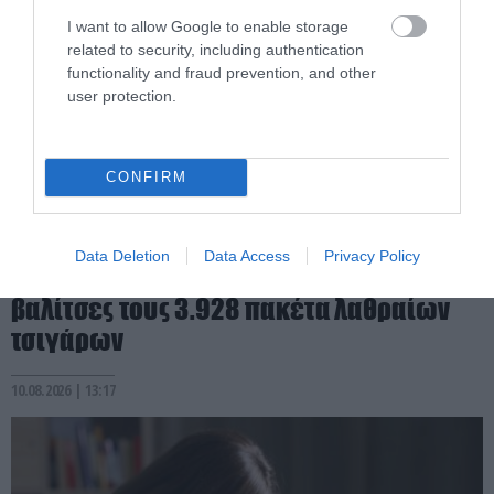
I want to allow Google to enable storage
related to security, including authentication
functionality and fraud prevention, and other
user protection.
CONFIRM
PRONEWS.GR /
ΕΣΩΤΕΡΙΚΗ ΑΣΦΑΛΕΙΑ
Συνελήφθησαν δύο αλλοδαπές στον
Data Deletion
Data Access
Privacy Policy
αερολιμένα της Ρόδου: Έκρυβαν στις
βαλίτσες τους 3.928 πακέτα λαθραίων
τσιγάρων
10.08.2026 | 13:17