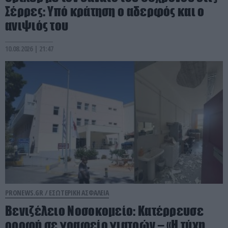
Σέρρες: Υπό κράτηση ο αδερφός και ο
ανιψιός του
10.08.2026 | 21:47
PRONEWS.GR /
ΕΣΩΤΕΡΙΚΗ ΑΣΦΑΛΕΙΑ
Βενιζέλειο Νοσοκομείο: Κατέρρευσε
οροφή σε γραφείο γιατρών – «Η τύχη