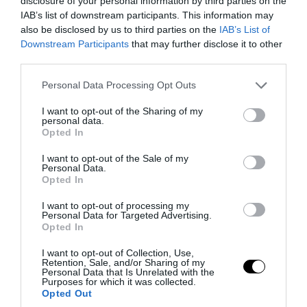
disclosure of your personal information by third parties on the
IAB’s list of downstream participants. This information may
also be disclosed by us to third parties on the
IAB’s List of
Downstream Participants
that may further disclose it to other
third parties.
Please note that this website/app uses one or more Google
Personal Data Processing Opt Outs
services and may gather and store information including but
not limited to your visit or usage behaviour. You may click to
I want to opt-out of the Sharing of my
personal data.
grant or deny consent to Google and its third-party tags to
Opted In
use your data for below specified purposes in below Google
consent section.
I want to opt-out of the Sale of my
PRONEWS.GR /
ΕΣΩΤΕΡΙΚΗ ΑΣΦΑΛΕΙΑ
Personal Data.
Opted In
Από τον 6ο όροφο έκανε «βουτιά
θανάτου» η ιδιοκτήτρια του ξενοδοχείου
I want to opt-out of processing my
Personal Data for Targeted Advertising.
«Γαλαξίας» στο Πόρτο Χέλι
Opted In
I want to opt-out of Collection, Use,
10.08.2026 | 16:47
Retention, Sale, and/or Sharing of my
Personal Data that Is Unrelated with the
Purposes for which it was collected.
Opted Out