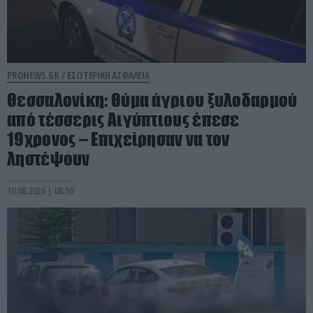
PRONEWS.GR /
ΕΣΩΤΕΡΙΚΗ ΑΣΦΑΛΕΙΑ
Θεσσαλονίκη: Θύμα άγριου ξυλοδαρμού
από τέσσερις Αιγύπτιους έπεσε
19χρονος – Επιχείρησαν να τον
ληστέψουν
10.08.2026 | 08:50