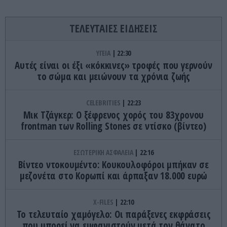
ΤΕΛΕΥΤΑΙΕΣ ΕΙΔΗΣΕΙΣ
ΥΓΕΙΑ
22:30
Αυτές είναι οι έξι «κόκκινες» τροφές που γερνούν
το σώμα και μειώνουν τα χρόνια ζωής
CELEBRITIES
22:23
Μικ Τζάγκερ: Ο ξέφρενος χορός του 83χρονου
frontman των Rolling Stones σε ντίσκο (βίντεο)
ΕΣΩΤΕΡΙΚΗ ΑΣΦΑΛΕΙΑ
22:16
Βίντεο ντοκουμέντο: Κουκουλοφόροι μπήκαν σε
μεζονέτα στο Κορωπί και άρπαξαν 18.000 ευρώ
X-FILES
22:10
Το τελευταίο χαμόγελο: Οι παράξενες εκφράσεις
που μπορεί να εμφανιστούν μετά τον θάνατο