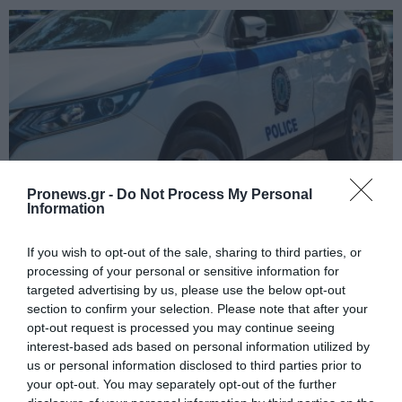
Pronews.gr -
Do Not Process My Personal
Information
PRONEWS.GR /
ΕΣΩΤΕΡΙΚΗ ΑΣΦΑΛΕΙΑ
If you wish to opt-out of the sale, sharing to third parties, or
Ταυτοποιήθηκε 38χρονος Βούλγαρος
processing of your personal or sensitive information for
targeted advertising by us, please use the below opt-out
για κακούργημα – Καταδίωξη από την
section to confirm your selection. Please note that after your
Κόρινθο έως το Αντίρριο
opt-out request is processed you may continue seeing
interest-based ads based on personal information utilized by
10.08.2026 | 18:02
us or personal information disclosed to third parties prior to
your opt-out. You may separately opt-out of the further