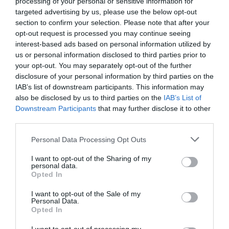
processing of your personal or sensitive information for
targeted advertising by us, please use the below opt-out
Δείτε μας ζωντανά στο
YouTube
,
section to confirm your selection. Please note that after your
Twitch
,
X
,
Telegram
opt-out request is processed you may continue seeing
interest-based ads based on personal information utilized by
us or personal information disclosed to third parties prior to
your opt-out. You may separately opt-out of the further
disclosure of your personal information by third parties on the
IAB’s list of downstream participants. This information may
also be disclosed by us to third parties on the
IAB’s List of
Downstream Participants
that may further disclose it to other
third parties.
Please note that this website/app uses one or more Google
Personal Data Processing Opt Outs
services and may gather and store information including but
not limited to your visit or usage behaviour. You may click to
I want to opt-out of the Sharing of my
personal data.
grant or deny consent to Google and its third-party tags to
Opted In
use your data for below specified purposes in below Google
consent section.
I want to opt-out of the Sale of my
Personal Data.
Opted In
ΔΙΑΔΩΣΤΕ ΤΟ ΑΡΘΡΟ