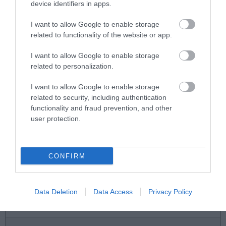
device identifiers in apps.
τραυματίες (βίντεο)
I want to allow Google to enable storage
ΕΣΩΤΕΡΙΚΗ ΑΣΦΑΛΕΙΑ
07:51
related to functionality of the website or app.
Τραγωδία στην Πάρο: Ο μπάρμαν βούτηξε στην
πισίνα για να σώσει το 4χρονο αγόρι
I want to allow Google to enable storage
related to personalization.
ΕΣΩΤΕΡΙΚΗ ΑΣΦΑΛΕΙΑ
07:44
I want to allow Google to enable storage
Ιστιοφόρο προσάραξε στη Νάξο – Σώοι και οι έξι
related to security, including authentication
επιβαίνοντες
functionality and fraud prevention, and other
user protection.
ΦΥΣΗ
07:40
Ολική έκλειψη Ηλίου στις 12 Αυγούστου: Η ημέρα
θα γίνει νύχτα σε τμήματα της Ευρώπης
CONFIRM
ΔΙΕΘΝΗΣ ΑΣΦΑΛΕΙΑ
07:36
Τέσσερις νεκροί από συντριβή ελικοπτέρου σε
Data Deletion
Data Access
Privacy Policy
εθνικό πάρκο στο Ρίο ντε Τζανέιρο (βίντεο)