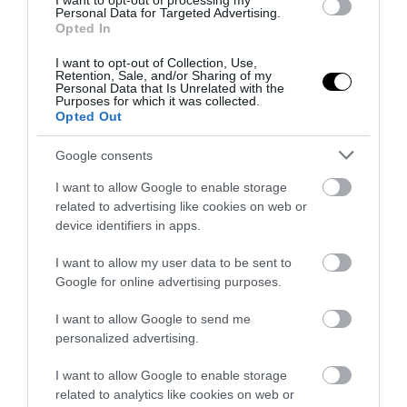
I want to opt-out of processing my
Personal Data for Targeted Advertising.
Opted In
I want to opt-out of Collection, Use,
Retention, Sale, and/or Sharing of my
Personal Data that Is Unrelated with the
Purposes for which it was collected.
Opted Out
Google consents
I want to allow Google to enable storage
ΤΕΛΕΥΤΑΙΕΣ ΕΙΔΗΣΕΙΣ
related to advertising like cookies on web or
device identifiers in apps.
ΚΟΣΜΟΣ
08:05
I want to allow my user data to be sent to
Τυφώνας Dolphin: Μαζικές εκκενώσεις στην
Google for online advertising purposes.
ανατολική Κίνα – Πάνω από 1.300 πτήσεις
ακυρώθηκαν στη Σαγκάη
I want to allow Google to send me
personalized advertising.
ΚΟΣΜΟΣ
07:56
Πανικός σε φεστιβάλ με πυρσούς στην Κίνα:
I want to allow Google to enable storage
related to analytics like cookies on web or
Άνθρωποι «τυλίχθηκαν» στις φλόγες – 16