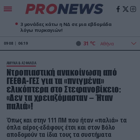
3 μονάδες κάτω η ΝΔ σε μια εβδομάδα
λόγω πυρκαγιών!
o
31
C
09
08
06:19
ΑΜΥΝΑ & ΑΣΦΑΛΕΙΑ
Ντροπιαστική ανακοίνωση από
ΓΕΕΘΑ-ΓΕΣ για τα «πνιγμένα»
ελικόπτερα στο Στεφανοβίκειο:
«Δεν τα χρειαζόμασταν – Ήταν
παλιά»!
Όπως και στην 111 ΠΜ που ήταν «παλιά» τα
όπλα αέρος-εδάφους έτσι και στον Βόλο
αποδομούν τα ίδια τους τα συστήματα