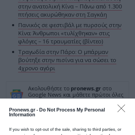
στην ανατολική Κίνα – Πάνω από 1.300
πτήσεις ακυρώθηκαν στη Σαγκάη
Πανικός σε φεστιβάλ με πυρσούς στην
Κίνα: Άνθρωποι «τυλίχθηκαν» στις
φλόγες – 16 τραυματίες (βίντεο)
Τραγωδία στην Πάρο: Ο μπάρμαν
βούτηξε στην πισίνα για να σώσει το
4χρονο αγόρι
Ακολουθήστε το
pronews.gr
στο
Google News και μάθετε πρώτοι όλες
τις ειδήσεις
Pronews.gr -
Do Not Process My Personal
Information
TAGS:
ΓΕΣ
ΕΛΙΚΟΠΤΕΡΟ
ΠΛΗΜΜΥΡΑ
If you wish to opt-out of the sale, sharing to third parties, or