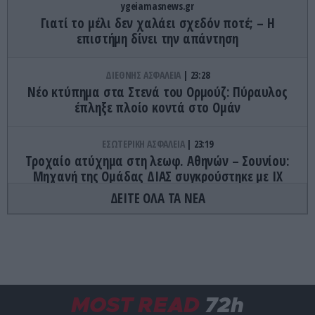
ygeiamasnews.gr
Γιατί το μέλι δεν χαλάει σχεδόν ποτέ; – Η
επιστήμη δίνει την απάντηση
ΔΙΕΘΝΗΣ ΑΣΦΑΛΕΙΑ
23:28
Νέο κτύπημα στα Στενά του Ορμούζ: Πύραυλος
έπληξε πλοίο κοντά στο Ομάν
ΕΣΩΤΕΡΙΚΗ ΑΣΦΑΛΕΙΑ
23:19
Τροχαίο ατύχημα στη λεωφ. Αθηνών – Σουνίου:
Μηχανή της Ομάδας ΔΙΑΣ συγκρούστηκε με ΙΧ
(βίντεο)
ΔΕΙΤΕ ΟΛΑ ΤΑ ΝΕΑ
ΔΙΕΘΝΗΣ ΑΣΦΑΛΕΙΑ
23:15
Ισραηλινές δυνάμεις εισήλθαν σε χωριό του
νότιου Λιβάνου
ΚΑΙΡΟΣ
23:10
MOST READ
72h
Μια «ανάσα» από τους 40°C ο υδράργυρος