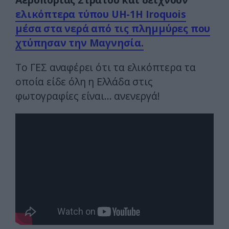
ελικόπτερα τύπου UH-1H Iroquois
μέσα στα νερά από τις πλημμύρες που
χτύπησαν την Μαγνησία.
Το ΓΕΣ αναφέρει ότι τα ελικόπτερα τα
οποία είδε όλη η Ελλάδα στις
φωτογραφίες είναι… ανενεργά!