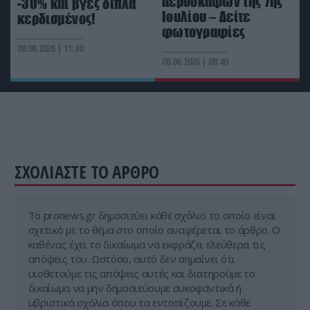
αεροσκαφών της 7ης
-30% και βγες διπλά
Ιουλίου – Δείτε
κερδισμένος!
φωτογραφίες
08.08.2026 | 11:30
08.08.2026 | 08:40
ΣΧΟΛΙΑΣΤΕ ΤΟ ΑΡΘΡΟ
Tο pronews.gr δημοσιεύει κάθε σχόλιο το οποίο είναι
σχετικό με το θέμα στο οποίο αναφέρεται το άρθρο. Ο
καθένας έχει το δικαίωμα να εκφράζει ελεύθερα τις
απόψεις του. Ωστόσο, αυτό δεν σημαίνει ότι
υιοθετούμε τις απόψεις αυτές και διατηρούμε το
δικαίωμα να μην δημοσιεύουμε συκοφαντικά ή
υβριστικά σχόλια όπου τα εντοπίζουμε. Σε κάθε