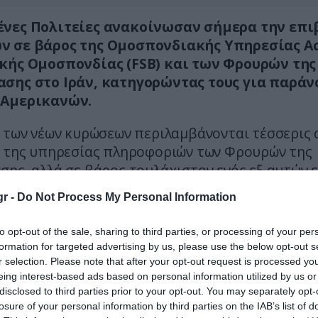
νες Πολιτείες ανακοίνωσαν σήμερα την επι
ν σε βάρος της Ομοσπονδιακής Υπηρεσίας Α
κής Ομοσπονδίας (FSB) και των Φρουρών της
σης στο Ιράν, κατηγορώντας τους για παρά
 Αμερικανών.
α των νέων κυρώσεων περιλαμβάνονται τέσσερις 
ς της υπηρεσίας πληροφοριών των Φρουρών της
ης, αλλά σε βάρος τουλάχιστον ενός εξ αυτών 
 ήδη κυρώσεις. Η ρωσική FSB υπόκειται επίσης 
r -
Do Not Process My Personal Information
ενες αμερικανικές κυρώσεις.
to opt-out of the sale, sharing to third parties, or processing of your per
ι αξιωματούχοι της κυβέρνησης Μπάιντεν σχολί
formation for targeted advertising by us, please use the below opt-out s
ρο της ανωνυμίας, ότι οι νέες κυρώσεις έχουν σ
r selection. Please note that after your opt-out request is processed y
σουν τις συνέπειες που θα έχουν όσοι επιχειρ
eing interest-based ads based on personal information utilized by us or
disclosed to third parties prior to your opt-out. You may separately opt-
ευθούν την παράνομη κράτηση αμερικανών πολιτ
losure of your personal information by third parties on the IAB’s list of
πολιτικές πιέσεις ή να αξιώσουν παραχωρήσεις