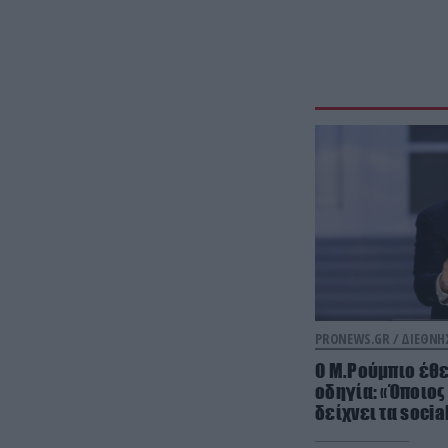
PRONEWS.GR /
ΔΙΕΘΝΗ
Ο Μ.Ρούμπιο έθ
οδηγία: «Όποιος 
δείχνει τα soci