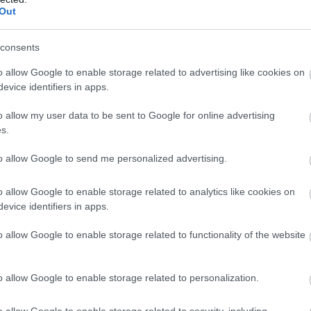
ΣΗΜΕΡΑ
Out
ύμπιο έθεσε σε εφαρμογή νέα οδηγία: «Όποιος ζη
ΠΑ θα δείχνει τα social media – Τίποτα κρυφό»
consents
ς εξηγεί: Έτσι οι ηθοποιοί «φρενάρουν» τον οργασ
o allow Google to enable storage related to advertising like cookies on
evice identifiers in apps.
κατά τη διάρκεια ερωτικών σκηνών
ΑΔΑ από το Λονδίνο συνοδεία αστυνομικών η 46χ
o allow my user data to be sent to Google for online advertising
ρούμενη για την Marfin
s.
to allow Google to send me personalized advertising.
Ακολουθήστε το
pronews.gr
στο Google News και μ
o allow Google to enable storage related to analytics like cookies on
πρώτοι όλες τις ειδήσεις
evice identifiers in apps.
o allow Google to enable storage related to functionality of the website
ΙΡΑΝ
ΡΩΣΙΑ
o allow Google to enable storage related to personalization.
ίτε μας ζωντανά στο
YouTube
,
Twitch
,
X
,
Teleg
o allow Google to enable storage related to security, including