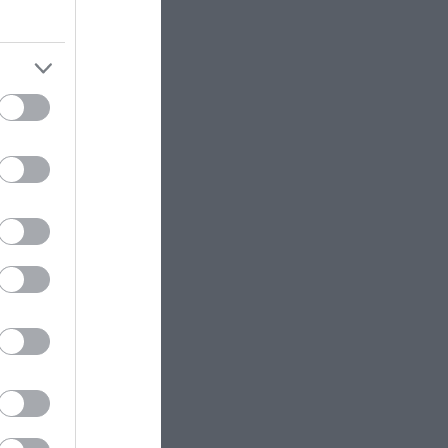
προσφορές «έπεσαν βροχή»
τά βίζα
ΚΟΣΜΟΣ
23:11
Τα 600 στρέμματα κληρονομιάς
μό και την
πίσω από το φονικό στην
Β.Καρολίνα
ρονη
ΕΝΟΠΛΕΣ ΣΥΓΚΡΟΥΣΕΙΣ
23:09
Εκρήξεις στο νησί Κεσμ: Άγνωστο
αν προέρχονται από το Ιράν ή τις
ΗΠΑ
άθετε
ΕΝΟΠΛΕΣ ΣΥΓΚΡΟΥΣΕΙΣ
23:03
Στο Βελιγράδι ο Β.Ζελένσκι:
«Πρέπει να αποσπάσουμε τους
Σέρβους από το στρατόπεδο της
Ρωσίας»
ram