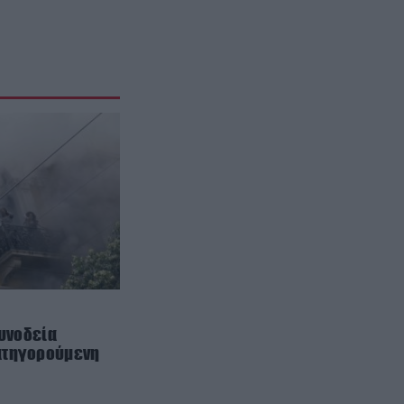
είσαι συνέχεια στο κινητό
ΙΣΤΟΡΙΑ
22:34
Γιατί δεν υπήρξαν ποτέ
μικροσκοπικοί δεινόσαυροι – Η
άγνωστη μάχη επιβίωσης που
έκρινε το μέγεθος
ΦΥΣΙΚΗ ΚΑΤΑΣΤΑΣΗ
22:30
Κόψτε την αμέσως: H συνήθεια
που αποδυναμώνει το σπέρμα
και σας ρίχνει την απόδοση πριν
την συνεύρεση
ΘΡΗΣΚΕΙΑ
22:30
Το ήξερες; – Γιατί χτυπούν
συνοδεία
διαφορετικά οι καμπάνες σε
ατηγορούμενη
γάμο, κηδεία και μεγάλη γιορτή