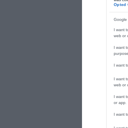
ΕΙΔΗΣΕΙΣ 
Opted 
Ο Μ.Ρο
στις Η
Google 
Ειδικό
I want t
web or d
στύση 
Στην Γ
I want t
κατηγο
purpose
I want 
I want t
web or d
I want t
or app.
TAGS:
ΗΠΑ
I want t
Δε
I want t