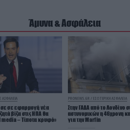
Άμυνα & Ασφάλεια
Σ ΑΣΦΑΛΕΙΑ
PRONEWS.GR /
ΕΣΩΤΕΡΙΚΗ ΑΣΦΑΛΕΙΑ
εσε σε εφαρμογή νέα
Στην ΓΑΔΑ από το Λονδίνο 
ζητά βίζα στις ΗΠΑ θα
αστυνομικών η 46χρονη κ
al media – Τίποτα κρυφό»
για την Marfin