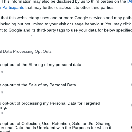
. This information may also be disclosed by us to third parties on the
IA
ον. Δεν είναι λίγοι οι αμερικανοί κρατούμενοι σ
Participants
that may further disclose it to other third parties.
ς και του Ιράν, δύο χώρες που έχουν τεταμένες 
 that this website/app uses one or more Google services and may gath
Α.
including but not limited to your visit or usage behaviour. You may click 
 to Google and its third-party tags to use your data for below specifi
ούμενο μήνα, η ρωσική FSB συνέλαβε τον αμερι
ogle consent section.
άφο της εφημερίδας Wall Street Journal Έβαν
τς, ως ύποπτο για κατασκοπεία. Ένοχος για κα
l Data Processing Opt Outs
εί ο αμερικανός πρώην πεζοναύτης Πολ Γουίλαν,
ινή κάθειρξης 16 ετών στη Ρωσία.
o opt-out of the Sharing of my personal data.
In
ις Ουάσινγκτον-Μόσχας βρίσκονται στο χειρότε
o opt-out of the Sale of my Personal Data.
ων τελευταίων δεκαετιών μετά τη ρωσική εισβο
In
 αλλά πέρυσι ο Λευκός Οίκος και το Κρεμλίνο
αν σε δύο ανταλλαγές κρατουμένων. Η πιο πρό
to opt-out of processing my Personal Data for Targeted
ing.
νταλλαγή της αμερικανίδας μπασκετμπολίστριας
In
 με τον ρώσο έμπορο όπλων Βίκτορ Μπουτ.
o opt-out of Collection, Use, Retention, Sale, and/or Sharing
ersonal Data that Is Unrelated with the Purposes for which it
lected.