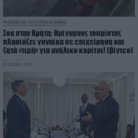
PRONEWS.GR /
ΕΣΩΤΕΡΙΚΗ ΑΣΦΑΛΕΙΑ
Σοκ στην Κρήτη: Ημίγυμνος τουρίστας
πλησιάζει γυναίκα σε επιχείρηση και
ζητά «τιμή» για ανήλικο κορίτσι! (βίντεο)
07.08.2026 | 18:35