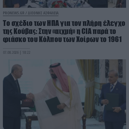
PRONEWS.GR /
ΔΙΕΘΝΗΣ ΑΣΦΑΛΕΙΑ
To σχέδιο των ΗΠΑ για τον πλήρη έλεγχο
της Κούβας: Στην «αιχμή» η CIA παρά το
φιάσκο του Κόλπου των Χοίρων το 1961
07.08.2026 | 18:22