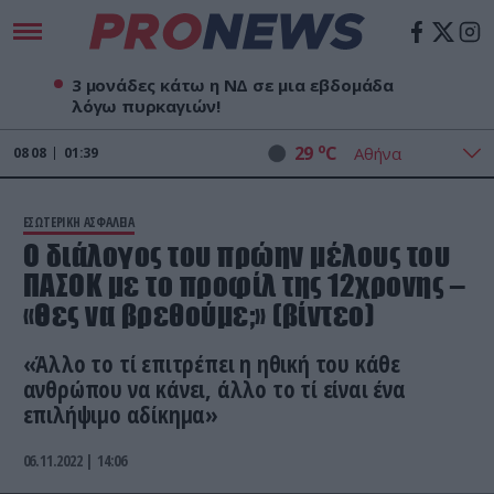
3 μονάδες κάτω η ΝΔ σε μια εβδομάδα
λόγω πυρκαγιών!
o
29
C
08
08
01:39
ΕΣΩΤΕΡΙΚΗ ΑΣΦΑΛΕΙΑ
Ο διάλογος του πρώην μέλους του
ΠΑΣΟΚ με το προφίλ της 12χρονης –
«Θες να βρεθούμε;» (βίντεο)
«Άλλο το τί επιτρέπει η ηθική του κάθε
ανθρώπου να κάνει, άλλο το τί είναι ένα
επιλήψιμο αδίκημα»
06.11.2022 | 14:06