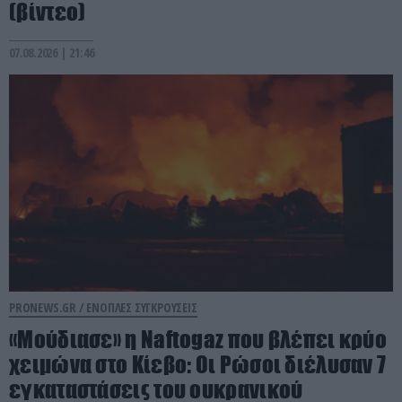
(βίντεο)
07.08.2026 | 21:46
PRONEWS.GR /
ΕΝΟΠΛΕΣ ΣΥΓΚΡΟΥΣΕΙΣ
«Μούδιασε» η Naftogaz που βλέπει κρύο
χειμώνα στο Κίεβο: Οι Ρώσοι διέλυσαν 7
εγκαταστάσεις του ουκρανικού