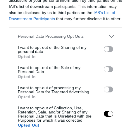
disclosure of your personal information by third parties on the
IAB’s list of downstream participants. This information may
07.08.2026 | 20:48
also be disclosed by us to third parties on the
IAB’s List of
Downstream Participants
that may further disclose it to other
third parties.
Please note that this website/app uses one or more Google
Personal Data Processing Opt Outs
services and may gather and store information including but
not limited to your visit or usage behaviour. You may click to
I want to opt-out of the Sharing of my
personal data.
grant or deny consent to Google and its third-party tags to
Opted In
use your data for below specified purposes in below Google
consent section.
I want to opt-out of the Sale of my
Personal Data.
Opted In
I want to opt-out of processing my
Personal Data for Targeted Advertising.
PRONEWS.GR /
ΕΣΩΤΕΡΙΚΗ ΑΣΦΑΛΕΙΑ
Opted In
Φορτηγό «έφυγε» μόνο του και
I want to opt-out of Collection, Use,
καρφώθηκε σε πολυκατοικία στη
Retention, Sale, and/or Sharing of my
Personal Data that Is Unrelated with the
Μαγνησία (φώτο)
Purposes for which it was collected.
Opted Out