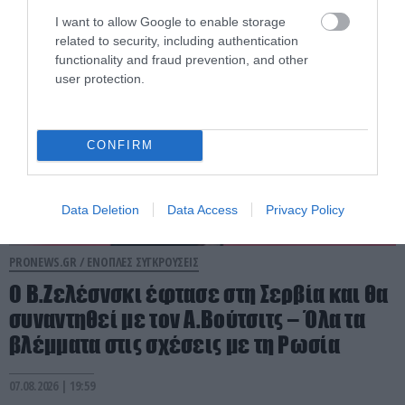
07.08.2026 | 20:21
I want to allow Google to enable storage
related to security, including authentication
functionality and fraud prevention, and other
user protection.
CONFIRM
Data Deletion
Data Access
Privacy Policy
PRONEWS.GR /
ΕΝΟΠΛΕΣ ΣΥΓΚΡΟΥΣΕΙΣ
Ο Β.Ζελέσνσκι έφτασε στη Σερβία και θα
συναντηθεί με τον Α.Βούτσιτς – Όλα τα
βλέμματα στις σχέσεις με τη Ρωσία
07.08.2026 | 19:59