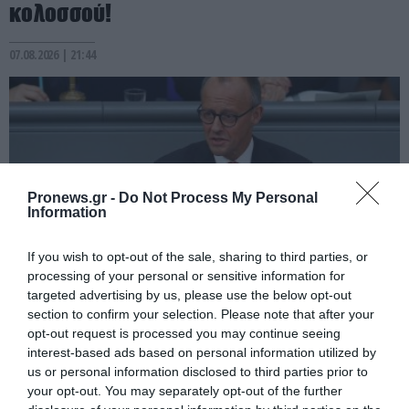
κολοσσού!
07.08.2026 | 21:44
Pronews.gr -
Do Not Process My Personal
Information
If you wish to opt-out of the sale, sharing to third parties, or
processing of your personal or sensitive information for
targeted advertising by us, please use the below opt-out
PRONEWS.GR /
ΔΙΕΘΝΗΣ ΑΣΦΑΛΕΙΑ
section to confirm your selection. Please note that after your
opt-out request is processed you may continue seeing
Κυβερνοεπίθεση με στόχο τον Φρίντριχ
interest-based ads based on personal information utilized by
Μερτς – Ποιοι κρύβονται πίσω από το
us or personal information disclosed to third parties prior to
your opt-out. You may separately opt-out of the further
παραποιημένο βίντεο