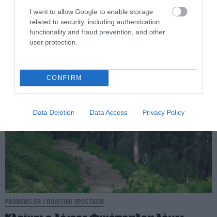
I want to allow Google to enable storage
Νάξος: Φωτιά στη Μικρή Βίγλα –
related to security, including authentication
Επιχειρούν επίγειες και εναέριες
functionality and fraud prevention, and other
δυνάμεις
user protection.
08.08.2026 | 20:28
CONFIRM
Data Deletion
Data Access
Privacy Policy
PRONEWS.GR /
ΠΟΛΙΤΙΚΗ ΠΡΟΣΤΑΣΙΑ