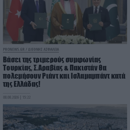
PRONEWS.GR /
ΔΙΕΘΝΗΣ ΑΣΦΑΛΕΙΑ
Βάσει της τριμερούς συμφωνίας
Τουρκίας, Σ.Αραβίας & Πακιστάν θα
πολεμήσουν Ριάντ και Ισλαμαμπάντ κατά
της Ελλάδας!
08.08.2026 | 15:22