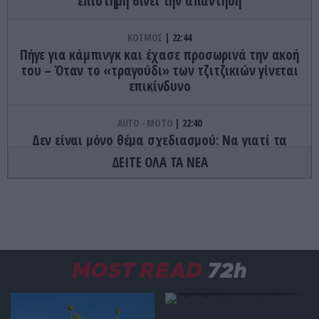
επιστήμη δίνει την απάντηση
ΚΟΣΜΟΣ
22:44
Πήγε για κάμπινγκ και έχασε προσωρινά την ακοή
του – Όταν το «τραγούδι» των τζιτζικιών γίνεται
επικίνδυνο
AUTO - MOTO
22:40
Δεν είναι μόνο θέμα σχεδιασμού: Να γιατί τα
πίσω φώτα των αυτοκινήτων έχουν κόκκινο
ΔΕΙΤΕ ΟΛΑ ΤΑ ΝΕΑ
χρώμα
ΦΑΓΗΤΟ
22:32
Τα γλυκά της Τήνου που κρύβουν ιστορίες αιώνων
και κρατούν ζωντανή την παράδοση
MOST READ
72h
ΔΙΑΤΡΟΦΗ
22:27
Το φρούτο που μπορεί να «ξεγελάσει» τη γλώσσα
και να κάνει τα ξινά… γλυκά