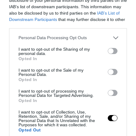
disclosure of your personal information by third parties on the
IAB’s list of downstream participants. This information may
also be disclosed by us to third parties on the
IAB’s List of
Downstream Participants
that may further disclose it to other
PRONEWS.GR /
ΔΙΕΘΝΗΣ ΑΣΦΑΛΕΙΑ
third parties.
Ιράν: «Φρένο» στο άνοιγμα των Στενών
Please note that this website/app uses one or more Google
Personal Data Processing Opt Outs
του Ορμούζ – Ζητά αποζημιώσεις και
services and may gather and store information including but
not limited to your visit or usage behaviour. You may click to
I want to opt-out of the Sharing of my
αποχώρηση των ΗΠΑ
personal data.
grant or deny consent to Google and its third-party tags to
Opted In
use your data for below specified purposes in below Google
08.08.2026 | 20:52
consent section.
I want to opt-out of the Sale of my
Personal Data.
Opted In
I want to opt-out of processing my
Personal Data for Targeted Advertising.
Opted In
I want to opt-out of Collection, Use,
Retention, Sale, and/or Sharing of my
Personal Data that Is Unrelated with the
Purposes for which it was collected.
Opted Out