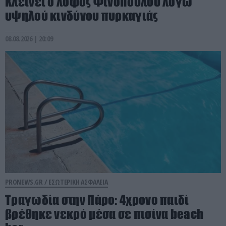
Κλείνει ο λόφος Φινόπουλου λόγω
υψηλού κινδύνου πυρκαγιάς
08.08.2026 | 20:09
PRONEWS.GR /
ΕΣΩΤΕΡΙΚΗ ΑΣΦΑΛΕΙΑ
Τραγωδία στην Πάρο: 4χρονο παιδί
βρέθηκε νεκρό μέσα σε πισίνα beach