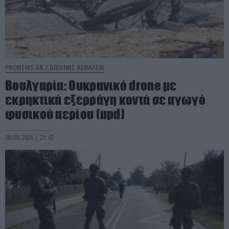
PRONEWS.GR /
ΔΙΕΘΝΗΣ ΑΣΦΑΛΕΙΑ
Βουλγαρία: Ουκρανικό drone με
εκρηκτικά εξερράγη κοντά σε αγωγό
φυσικού αερίου (upd)
08.08.2026 | 21:42