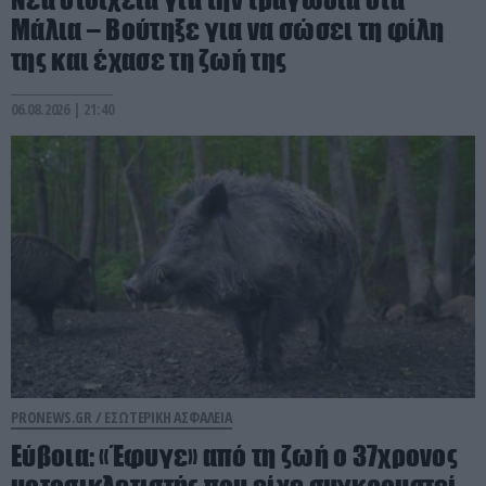
Μάλια – Βούτηξε για να σώσει τη φίλη
της και έχασε τη ζωή της
06.08.2026 | 21:40
PRONEWS.GR /
ΕΣΩΤΕΡΙΚΗ ΑΣΦΑΛΕΙΑ
Εύβοια: «Έφυγε» από τη ζωή ο 37χρονος
μοτοσικλετιστής που είχε συγκρουστεί