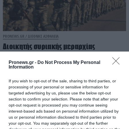
PRONEWS.GR /
ΔΙΕΘΝΗΣ ΑΣΦΑΛΕΙΑ
Διοικητής συριακής μεραρχίας
αναλαμβάνει Τούρκος – Άγκυρα:
«Απειλές κατά της Συρίας είναι σαν να
Pronews.gr -
Do Not Process My Personal
Information
απειλούν εμάς»
If you wish to opt-out of the sale, sharing to third parties, or
06.08.2026 | 23:32
processing of your personal or sensitive information for
targeted advertising by us, please use the below opt-out
section to confirm your selection. Please note that after your
opt-out request is processed you may continue seeing
interest-based ads based on personal information utilized by
us or personal information disclosed to third parties prior to
your opt-out. You may separately opt-out of the further