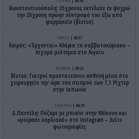
ΤΟΥΡΚΙΑ
06:40
Κωνσταντινούπολη: 35χρονος εκτέλεσε εν ψυχρώ
την 26χρονη πρώην σύντροφό του έξω από
φαρμακείο (βίντεο)
ΚΑΙΡΟΣ
06:37
Καιρός: «Έρχονται» 40άρια το σαββατοκύριακο –
Ισχυρά μελτέμια στο Αιγαίο
ΚΟΣΜΟΣ
06:32
Βίντεο: Γιατροί προστατεύουν ασθενή μέσα στο
χειρουργείο την ώρα του σεισμού των 7,1 Ρίχτερ
στην Ιαπωνία
LIFESTYLE
06:29
Δ.Παντέλη: Πόζαρε με μπικίνι στην Μύκονο και
«μοίρασε καρδιακά» στο Instagram – Δείτε
φωτογραφίες