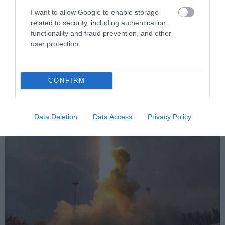
I want to allow Google to enable storage
PRONEWS.GR /
ΠΡΟΣΩΠΙΚΟ
related to security, including authentication
functionality and fraud prevention, and other
Ελέγχεται αμοντάριστο βίντεο της
user protection.
σύγκρουσης των ελικοπτέρων στην
Ψάθα – Σενάριο για τρίτο ελικόπτερο
CONFIRM
06.08.2026 | 22:26
Data Deletion
Data Access
Privacy Policy