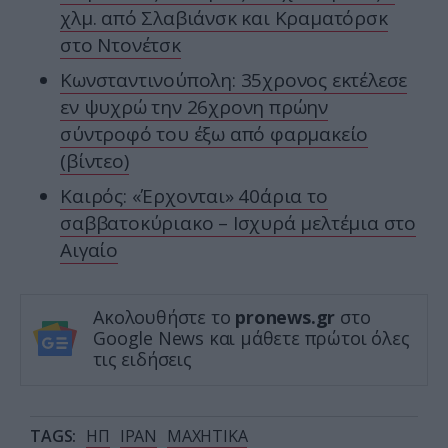
χλμ. από Σλαβιάνσκ και Κραματόρσκ
στο Ντονέτσκ
Κωνσταντινούπολη: 35χρονος εκτέλεσε
εν ψυχρώ την 26χρονη πρώην
σύντροφό του έξω από φαρμακείο
(βίντεο)
Καιρός: «Έρχονται» 40άρια το
σαββατοκύριακο – Ισχυρά μελτέμια στο
Αιγαίο
Ακολουθήστε το
pronews.gr
στο
Google News και μάθετε πρώτοι όλες
τις ειδήσεις
TAGS:
ΗΠ
ΙΡΑΝ
ΜΑΧΗΤΙΚΑ