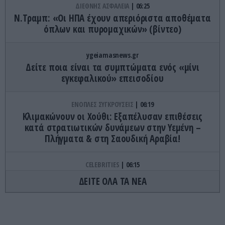
ΔΙΕΘΝΗΣ ΑΣΦΑΛΕΙΑ
06:25
Ν.Τραμπ: «Οι ΗΠΑ έχουν απεριόριστα αποθέματα
όπλων και πυρομαχικών» (βίντεο)
ygeiamasnews.gr
Δείτε ποια είναι τα συμπτώματα ενός «μίνι
εγκεφαλικού» επεισοδίου
ΕΝΟΠΛΕΣ ΣΥΓΚΡΟΥΣΕΙΣ
06:19
Κλιμακώνουν οι Χούθι: Eξαπέλυσαν επιθέσεις
κατά στρατιωτικών δυνάμεων στην Υεμένη –
Πλήγματα & στη Σαουδική Αραβία!
CELEBRITIES
06:15
«Έξαλλη» η Ι.Καλλιμάνη με θεατή σε συναυλία
ΔΕΙΤΕ ΟΛΑ ΤΑ ΝΕΑ
της που της πέταξε δίσκους με λουλούδια στο
κεφάλι: Η αντίδρασή της
ΔΙΕΘΝΗΣ ΑΣΦΑΛΕΙΑ
06:14