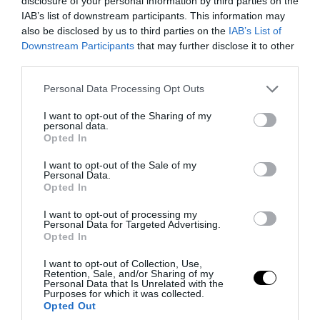
disclosure of your personal information by third parties on the
IAB’s list of downstream participants. This information may
also be disclosed by us to third parties on the
IAB’s List of
Downstream Participants
that may further disclose it to other
third parties.
Please note that this website/app uses one or more Google
Personal Data Processing Opt Outs
PRONEWS.GR /
ΕΝΟΠΛΕΣ ΣΥΓΚΡΟΥΣΕΙΣ
services and may gather and store information including but
Εκρήξεις στο νησί Κεσμ: Άγνωστο αν
not limited to your visit or usage behaviour. You may click to
I want to opt-out of the Sharing of my
personal data.
grant or deny consent to Google and its third-party tags to
προέρχονται από το Ιράν ή τις ΗΠΑ
Opted In
use your data for below specified purposes in below Google
consent section.
I want to opt-out of the Sale of my
06.08.2026 | 23:09
Personal Data.
Opted In
I want to opt-out of processing my
Personal Data for Targeted Advertising.
Opted In
I want to opt-out of Collection, Use,
Retention, Sale, and/or Sharing of my
Personal Data that Is Unrelated with the
Purposes for which it was collected.
Opted Out