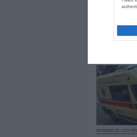
authenti
PRONEWS.GR /
ΕΣΩΤΕΡΙ