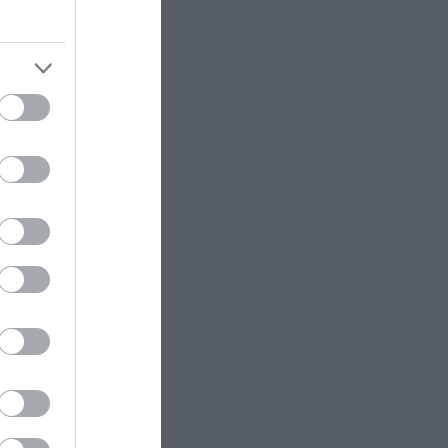
Τράμπζονσπορ με Μ.Σαλάχ –
Υπέγραψε για δύο χρόνια
ΠΡΟΣΩΠΑ
16:45
ram
Σ.Νοταρά: Το φιλί από ηθοποιό
που την έκανε να… λιποθυμήσει!
ΕΣΩΤΕΡΙΚΗ ΑΣΦΑΛΕΙΑ
16:32
Σαμοθράκη: 15χρονη έπεσε σε
δύσβατη περιοχή και σώθηκε από
επιχείρηση διάσωσης –
Τραυματίστηκε στο κεφάλι
GOOD LIFE
16:30
Αυτό είναι το ποτό που
αποφεύγουν οι μπάρμαν: Ποιος
είναι ο λόγος
ΕΣΩΤΕΡΙΚΗ ΑΣΦΑΛΕΙΑ
16:20