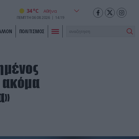
o
34
C
ΠΕΜΠΤΗ
06
08
2026
14:19
ΑΛΛΟΝ
ΠΟΛΙΤΙΣΜΟΣ
τημένος
 ακόμα
α»