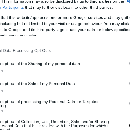
. This information may also be disclosed by us to third parties on the
IA
11!
Participants
that may further disclose it to other third parties.
 that this website/app uses one or more Google services and may gath
ΣΗΜΕΡΑ
including but not limited to your visit or usage behaviour. You may click 
 to Google and its third-party tags to use your data for below specifi
αι ο «κανόνας 72»: Ο τρόπος με τον οποίο μπορείς 
ogle consent section.
εις πότε διπλασιάζονται τα χρήματά σου
όχαστρο του Κογκρέσου ο Άντονι Φάουτσι –
l Data Processing Opt Outs
έμπεται» για περιφρόνηση μετά την άρνησή του 
ήσει
o opt-out of the Sharing of my personal data.
In
νι: Μετά την Ελλάδα συνεχίζει τις διακοπές της στ
ωτογραφίες που «προδίδουν» τον νέο της έρωτα
o opt-out of the Sale of my Personal Data.
In
Ακολουθήστε το
pronews.gr
στο Google News και μ
to opt-out of processing my Personal Data for Targeted
ing.
πρώτοι όλες τις ειδήσεις
In
o opt-out of Collection, Use, Retention, Sale, and/or Sharing
ersonal Data that Is Unrelated with the Purposes for which it
lected.