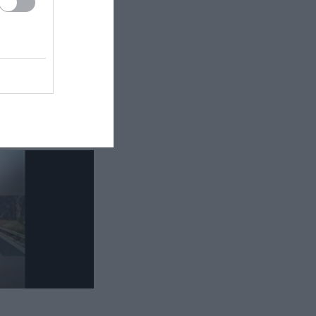
«Πέταξε» με πάνω από 200 χλμ./
ώρα στην Κρήτη: Το σοκαριστικό
βίντεο με μοτοσικλέτα που
εξαφανίζεται σε δευτερόλεπτα
ΙΣΤΟΡΙΑ
16:15
Η πιο περίεργη αεροπειρατεία
του κόσμου! – Το άλυτο μυστήριο
σε ένα από τα μεγαλύτερα
ανθρωποκυνηγητά των ΗΠΑ
ΔΙΕΘΝΗΣ ΑΣΦΑΛΕΙΑ
16:12
Reuters: «Πυρομαχικά μετέφερε
το ουκρανικό Antonov δίπλα στο
οποίο βρέθηκε το drone στη
Λειψία»
ΚΟΣΜΟΣ
16:01
Πού βρίσκεται το γιγάντιο τείχος