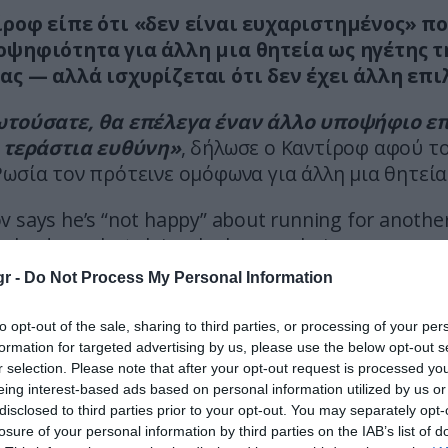
ίροφ είπε ότι «δεν είναι ευχαριστημένος» πο
οψηφιότητα για άλλη μια θητεία ως ηγέτης τ
ας — αλλά ισχυρίζεται ότι δεν έχει άλλη επι
ωτούσατε, θα επέλεγα έναν άλλο υποψήφιο ε
α τεράστια ευθύνη»
, δήλωσε ο Καντίροφ αφού τ
ωσία τον πρότεινε ομόφωνα για άλλη μια θητεία
rov says he’s “not happy” about running for anothe
s leader — but claims he has no choice
r -
Do Not Process My Personal Information
sked me, I would choose another candidate because 
onsibility,” Kadyrov said after United Russia una
to opt-out of the sale, sharing to third parties, or processing of your per
 him for another term.…
pic.twitter.com/fGGk
formation for targeted advertising by us, please use the below opt-out s
r selection. Please note that after your opt-out request is processed y
(@nexta_tv)
July 6, 2026
eing interest-based ads based on personal information utilized by us or
disclosed to third parties prior to your opt-out. You may separately opt-
 Αχμάτοβιτς Καντίροφ
είναι ο ηγέτης της Τσετ
losure of your personal information by third parties on the IAB’s list of