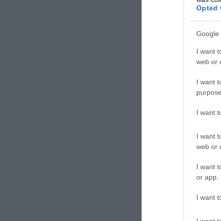
TAGS:
ΕΚΛ
Opted 
Google 
Δε
I want t
web or d
I want t
purpose
I want 
I want t
web or d
I want t
or app.
I want t
I want t