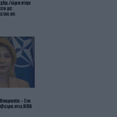
των 12 δισ. δολαρίων και 400
 χλμ./ώρα στην
χιλιομέτρων που υψώθηκε
τεο με
εται σε
απέναντι στον ωκεανό (βίντεο)
GOOD LIFE
16:00
Έχετε 25 δευτερόλεπτα:
Μπορείτε να εντοπίσετε το
λουλούδι που διαφέρει από τα
υπόλοιπα; (φώτο)
LIFESTYLE
15:50
Το «θηρίο» των 450 εκατ.
δολαρίων έδεσε στον Πόρο – Η
υπερπολυτελής θαλαμηγός που
κοστίζει όσο μια περιουσία
(φώτο)
Ουκρανία – Στο
βειρα στις ΗΠΑ
ΙΣΤΟΡΙΑ
15:45
Κι όμως υπήερξε χώρα που