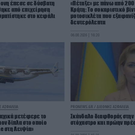
ρονη έπεσε σε δύσβατη
«Πέταξε» με πάνω από 200
θηκε από επιχείρηση
Κρήτη: Το σοκαριστικό βίν
υματίστηκε στο κεφάλι
μοτοσικλέτα που εξαφανίζ
δευτερόλεπτα
06.08.2026 | 16:20
Σ ΑΣΦΑΛΕΙΑ
PRONEWS.GR /
ΔΙΕΘΝΗΣ ΑΣΦΑΛΕΙΑ
μαχικά μετέφερε το
Σκάνδαλο διαφθοράς στην 
ov δίπλα στο οποίο
στόχαστρο και πρώην πρέσ
e στη Λειψία»