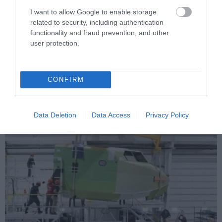
I want to allow Google to enable storage
PRONEWS.GR /
ΕΣΩΤΕΡΙΚΗ ΑΣΦΑΛΕΙΑ
related to security, including authentication
functionality and fraud prevention, and other
Φθιώτιδα: Εντοπίστηκε μεγάλη φυτεία
user protection.
κάνναβης με πάνω από 2.000
δενδρύλλια – Xειροπέδες σε δύο
αλλοδαπούς
CONFIRM
07.08.2026 | 13:06
Data Deletion
Data Access
Privacy Policy