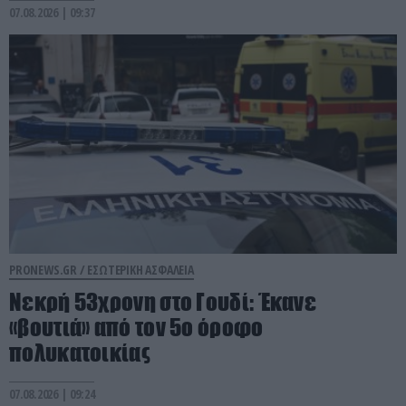
07.08.2026 | 09:37
PRONEWS.GR /
ΕΣΩΤΕΡΙΚΗ ΑΣΦΑΛΕΙΑ
Νεκρή 53χρονη στο Γουδί: Έκανε
«βουτιά» από τον 5ο όροφο
πολυκατοικίας
07.08.2026 | 09:24