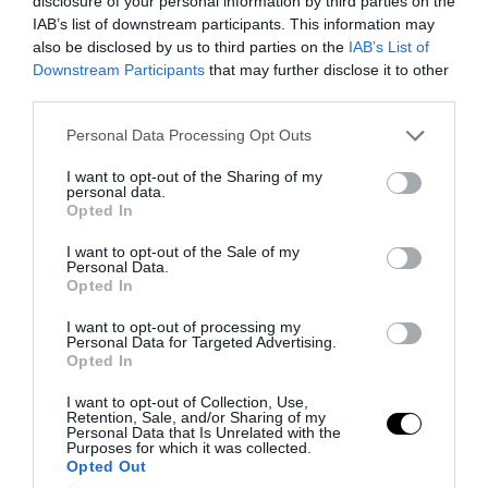
disclosure of your personal information by third parties on the
IAB’s list of downstream participants. This information may
also be disclosed by us to third parties on the
IAB’s List of
Downstream Participants
that may further disclose it to other
third parties.
PRONEWS.GR /
ΕΣΩΤΕΡΙΚΗ ΑΣΦΑΛΕΙΑ
Please note that this website/app uses one or more Google
Χανιά: 64χρονος έχασε τη ζωή του σε
Personal Data Processing Opt Outs
services and may gather and store information including but
πισίνα ξενοδοχείου – Συνελήφθη ο
not limited to your visit or usage behaviour. You may click to
I want to opt-out of the Sharing of my
personal data.
ιδιοκτήτης
grant or deny consent to Google and its third-party tags to
Opted In
use your data for below specified purposes in below Google
consent section.
07.08.2026 | 13:42
I want to opt-out of the Sale of my
Personal Data.
Opted In
I want to opt-out of processing my
Personal Data for Targeted Advertising.
Opted In
I want to opt-out of Collection, Use,
Retention, Sale, and/or Sharing of my
Personal Data that Is Unrelated with the
Purposes for which it was collected.
Opted Out