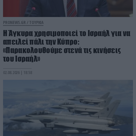
PRONEWS.GR /
ΤΟΥΡΚΙΑ
Η Άγκυρα χρησιμοποιεί το Ισραήλ για να
απειλεί πάλι την Κύπρο:
«Παρακολουθούμε στενά τις κινήσεις
του Ισραήλ»
02.08.2026 | 18:58