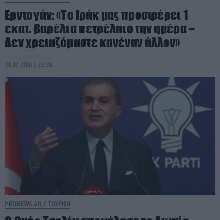
Ερντογάν: «Το Ιράκ μας προσφέρει 1
εκατ. βαρέλια πετρέλαιο την ημέρα –
Δεν χρειαζόμαστε κανέναν άλλον»
28.07.2026 | 22:38
PRONEWS.GR /
ΤΟΥΡΚΙΑ