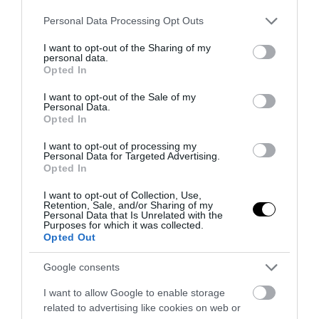
PRONEWS.GR /
ΤΟΥΡΚΙΑ
Please note that this website/app uses one or more Google
Personal Data Processing Opt Outs
services and may gather and store information including but
Η Τουρκία και το Ιράκ υπέγραψαν
not limited to your visit or usage behaviour. You may click to
I want to opt-out of the Sharing of my
συμφωνία για τον αγωγό πετρελαίου –
personal data.
grant or deny consent to Google and its third-party tags to
Opted In
Μεταφορά έως 750.000 βαρέλια
use your data for below specified purposes in below Google
consent section.
ημερησίως
I want to opt-out of the Sale of my
Personal Data.
Opted In
01.08.2026 | 16:05
I want to opt-out of processing my
Personal Data for Targeted Advertising.
Opted In
I want to opt-out of Collection, Use,
Retention, Sale, and/or Sharing of my
Personal Data that Is Unrelated with the
Purposes for which it was collected.
Opted Out
Google consents
I want to allow Google to enable storage
related to advertising like cookies on web or