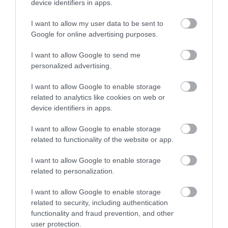
device identifiers in apps.
PRONEWS.GR /
ΤΟΥΡΚΙΑ
I want to allow my user data to be sent to
Τουρκία: Στην τελική ευθεία για την
Google for online advertising purposes.
πρώτη πτήση του KAAN P1 – Ξεκίνησαν οι
δοκιμές τροχοδρόμησης
I want to allow Google to send me
personalized advertising.
31.07.2026 | 20:03
I want to allow Google to enable storage
related to analytics like cookies on web or
device identifiers in apps.
I want to allow Google to enable storage
related to functionality of the website or app.
I want to allow Google to enable storage
related to personalization.
I want to allow Google to enable storage
related to security, including authentication
functionality and fraud prevention, and other
user protection.
PRONEWS.GR /
ΤΟΥΡΚΙΑ