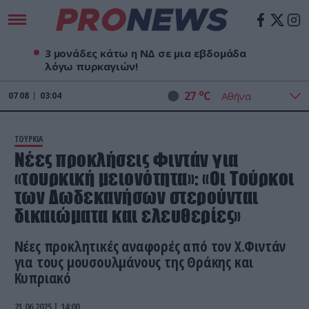
3 μονάδες κάτω η ΝΔ σε μια εβδομάδα
λόγω πυρκαγιών!
o
27
C
07
08
03:04
ΤΟΥΡΚΙΑ
Νέες προκλήσεις Φιντάν για
«τουρκική μειονότητα»: «Οι Τούρκοι
των Δωδεκανήσων στερούνται
δικαιώματα και ελευθερίες»
Νέες προκλητικές αναφορές από τον Χ.Φιντάν
για τους μουσουλμάνους της Θράκης και
Κυπριακό
21.06.2025 | 14:00