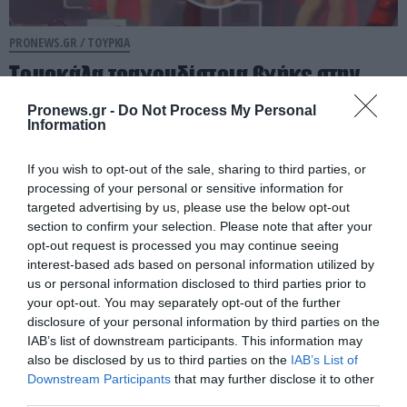
PRONEWS.GR /
ΤΟΥΡΚΙΑ
Τουρκάλα τραγουδίστρια βγήκε στην
σκηνή με αποκαλυπτικό φόρεμα και…
Pronews.gr -
Do Not Process My Personal
ξεχνώντας να φορέσει εσώρουχο!
Information
01.08.2026 | 23:20
If you wish to opt-out of the sale, sharing to third parties, or
processing of your personal or sensitive information for
targeted advertising by us, please use the below opt-out
section to confirm your selection. Please note that after your
opt-out request is processed you may continue seeing
interest-based ads based on personal information utilized by
us or personal information disclosed to third parties prior to
your opt-out. You may separately opt-out of the further
disclosure of your personal information by third parties on the
IAB’s list of downstream participants. This information may
also be disclosed by us to third parties on the
IAB’s List of
Downstream Participants
that may further disclose it to other
third parties.