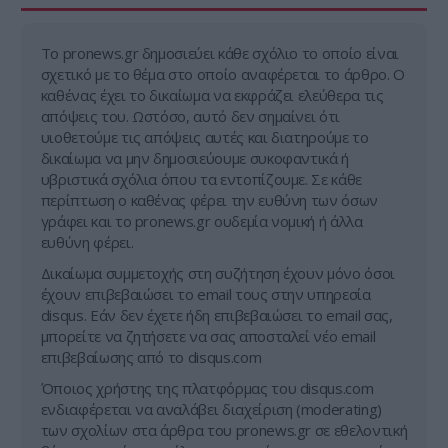
Tο pronews.gr δημοσιεύει κάθε σχόλιο το οποίο είναι
σχετικό με το θέμα στο οποίο αναφέρεται το άρθρο. Ο
καθένας έχει το δικαίωμα να εκφράζει ελεύθερα τις
απόψεις του. Ωστόσο, αυτό δεν σημαίνει ότι
υιοθετούμε τις απόψεις αυτές και διατηρούμε το
δικαίωμα να μην δημοσιεύουμε συκοφαντικά ή
υβριστικά σχόλια όπου τα εντοπίζουμε. Σε κάθε
περίπτωση ο καθένας φέρει την ευθύνη των όσων
γράφει και το pronews.gr ουδεμία νομική ή άλλα
ευθύνη φέρει.
Δικαίωμα συμμετοχής στη συζήτηση έχουν μόνο όσοι
έχουν επιβεβαιώσει το email τους στην υπηρεσία
disqus. Εάν δεν έχετε ήδη επιβεβαιώσει το email σας,
μπορείτε να ζητήσετε να σας αποσταλεί νέο email
επιβεβαίωσης από το disqus.com
Όποιος χρήστης της πλατφόρμας του disqus.com
ενδιαφέρεται να αναλάβει διαχείριση (moderating)
των σχολίων στα άρθρα του pronews.gr σε εθελοντική