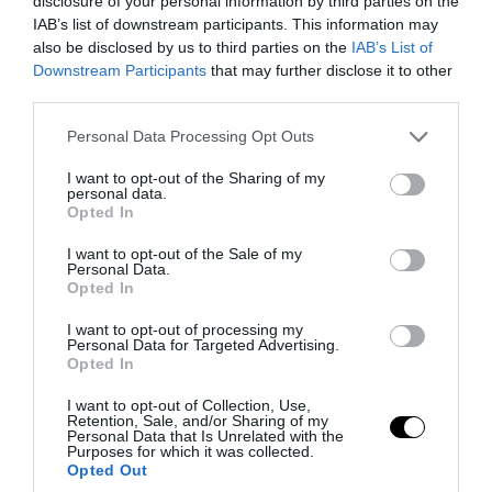
disclosure of your personal information by third parties on the
IAB’s list of downstream participants. This information may
also be disclosed by us to third parties on the
IAB’s List of
Downstream Participants
that may further disclose it to other
third parties.
Please note that this website/app uses one or more Google
Personal Data Processing Opt Outs
services and may gather and store information including but
not limited to your visit or usage behaviour. You may click to
I want to opt-out of the Sharing of my
personal data.
grant or deny consent to Google and its third-party tags to
Opted In
use your data for below specified purposes in below Google
PRONEWS.GR /
ΤΟΥΡΚΙΑ
consent section.
I want to opt-out of the Sale of my
Personal Data.
Τουρκάλα τραγουδίστρια βγήκε στην
Opted In
σκηνή με αποκαλυπτικό φόρεμα και…
I want to opt-out of processing my
ξεχνώντας να φορέσει εσώρουχο!
Personal Data for Targeted Advertising.
Opted In
01.08.2026 | 23:20
I want to opt-out of Collection, Use,
Retention, Sale, and/or Sharing of my
Personal Data that Is Unrelated with the
Purposes for which it was collected.
Opted Out