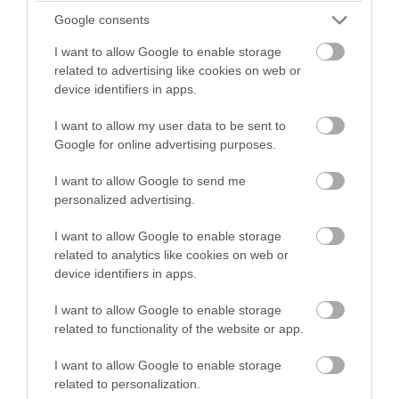
Google consents
I want to allow Google to enable storage
related to advertising like cookies on web or
device identifiers in apps.
I want to allow my user data to be sent to
Google for online advertising purposes.
PRONEWS.GR /
ΤΟΥΡΚΙΑ
I want to allow Google to send me
personalized advertising.
Η Τουρκία και το Ιράκ υπέγραψαν
συμφωνία για τον αγωγό πετρελαίου –
I want to allow Google to enable storage
Μεταφορά έως 750.000 βαρέλια
related to analytics like cookies on web or
device identifiers in apps.
ημερησίως
I want to allow Google to enable storage
01.08.2026 | 16:05
related to functionality of the website or app.
I want to allow Google to enable storage
related to personalization.