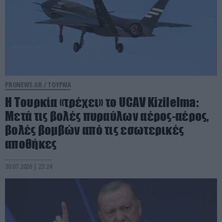
PRONEWS.GR /
ΤΟΥΡΚΙΑ
Η Τουρκία «τρέχει» το UCAV Kizilelma:
Μετά τις βολές πυραύλων αέρος-αέρος,
βολές βομβών από τις εσωτερικές
αποθήκες
30.07.2026 | 23:24