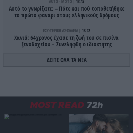
AUTO - MOTO
13:45
Αυτό το γνωρίζατε; – Πότε και πού τοποθετήθηκε
το πρώτο φανάρι στους ελληνικούς δρόμους
ΕΣΩΤΕΡΙΚΗ ΑΣΦΑΛΕΙΑ
13:42
Χανιά: 64χρονος έχασε τη ζωή του σε πισίνα
ξενοδοχείου – Συνελήφθη ο ιδιοκτήτης
ΔΕΙΤΕ ΟΛΑ ΤΑ ΝΕΑ
ΑΣΤΡΑ & ΖΩΔΙΑ
13:39
Τα τέσσερα ζώδια που θα ζήσουν μεγάλες
ερωτικές αλλαγές μέχρι το τέλος του καλοκαιριού
ΠΑΡΑΣΚΗΝΙΟ
13:36
ΟΑΚΑ: Δώδεκα συλλήψεις οπαδών πριν από τον
αγώνα Παναθηναϊκού – ΤΣΣΚΑ 1948 την Τετάρτη
MOST READ
72h
GOOD LIFE
13:30
Ο γρίφος με τον βαρκάρη και το πρόβατο που έχει
«τρελάνει» το διαδίκτυο – Μπορείτε να τον