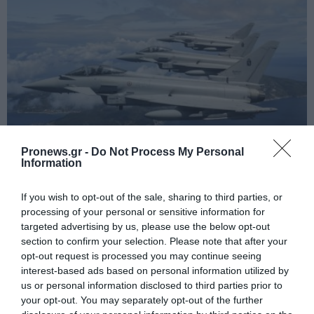
Pronews.gr -
Do Not Process My Personal
Information
PRONEWS.GR /
ΤΟΥΡΚΙΑ
Ξεκίνησε η κατασκευή των νέων
If you wish to opt-out of the sale, sharing to third parties, or
processing of your personal or sensitive information for
τουρκικών Eurofighter – Θα
targeted advertising by us, please use the below opt-out
συνοδεύονται από Meteor
section to confirm your selection. Please note that after your
opt-out request is processed you may continue seeing
interest-based ads based on personal information utilized by
02.08.2026 | 15:17
us or personal information disclosed to third parties prior to
your opt-out. You may separately opt-out of the further