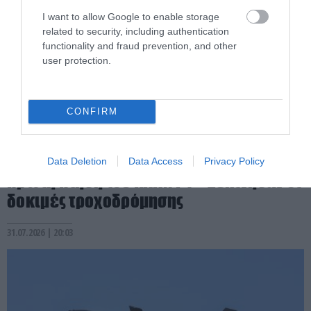
I want to allow Google to enable storage
related to security, including authentication
functionality and fraud prevention, and other
user protection.
CONFIRM
PRONEWS.GR /
ΤΟΥΡΚΙΑ
Τουρκία: Στην τελική ευθεία για την
Data Deletion
Data Access
Privacy Policy
πρώτη πτήση του KAAN P1 – Ξεκίνησαν οι
δοκιμές τροχοδρόμησης
31.07.2026 | 20:03