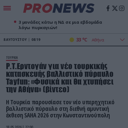
3 μονάδες κάτω η ΝΔ σε μια εβδομάδα
λόγω πυρκαγιών!
o
33
C
8
ΑΥΓΟΎΣΤΟΥ
08:19
ΤΟΥΡΚΙΑ
Ρ.Τ.Ερντογάν για νέο τουρκικής
κατασκευής βαλλιστικό πύραυλο
Tayfun: «Φυσικά και θα χτυπήσει
την Αθήνα» (βίντεο)
Η Τουρκία παρουσίασε τον νέο υπερηχητικό
βαλλιστικό πύραυλο στη διεθνή αμυντική
έκθεση SAHA 2026 στην Κωνσταντινούπολη
18.05.2026 | 22:00