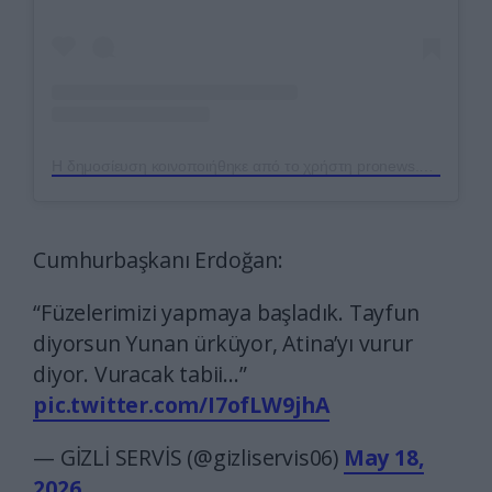
Η δημοσίευση κοινοποιήθηκε από το χρήστη pronews.gr (@pronews.gr)
Cumhurbaşkanı Erdoğan:
“Füzelerimizi yapmaya başladık. Tayfun
diyorsun Yunan ürküyor, Atina’yı vurur
diyor. Vuracak tabii…”
pic.twitter.com/I7ofLW9jhA
— GİZLİ SERVİS (@gizliservis06)
May 18,
2026