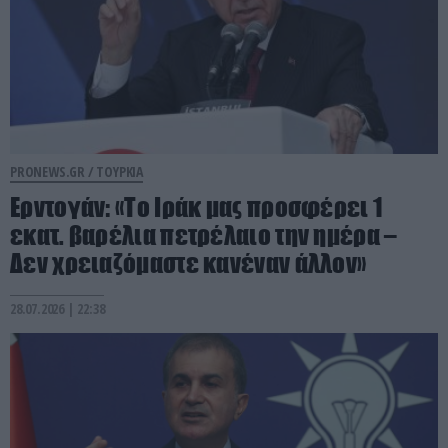
PRONEWS.GR /
ΤΟΥΡΚΙΑ
Ερντογάν: «Το Ιράκ μας προσφέρει 1
εκατ. βαρέλια πετρέλαιο την ημέρα –
Δεν χρειαζόμαστε κανέναν άλλον»
28.07.2026 | 22:38