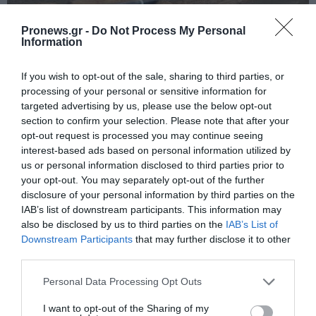
Pronews.gr -
Do Not Process My Personal
Information
If you wish to opt-out of the sale, sharing to third parties, or
processing of your personal or sensitive information for
PRONEWS.GR /
ΤΟΥΡΚΙΑ
targeted advertising by us, please use the below opt-out
section to confirm your selection. Please note that after your
Η Τουρκία και το Ιράκ υπέγραψαν
opt-out request is processed you may continue seeing
συμφωνία για τον αγωγό πετρελαίου –
interest-based ads based on personal information utilized by
Μεταφορά έως 750.000 βαρέλια
us or personal information disclosed to third parties prior to
your opt-out. You may separately opt-out of the further
ημερησίως
disclosure of your personal information by third parties on the
IAB’s list of downstream participants. This information may
01.08.2026 | 16:05
also be disclosed by us to third parties on the
IAB’s List of
Downstream Participants
that may further disclose it to other
third parties.
Please note that this website/app uses one or more Google
Personal Data Processing Opt Outs
services and may gather and store information including but
not limited to your visit or usage behaviour. You may click to
I want to opt-out of the Sharing of my