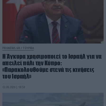
PRONEWS.GR /
ΤΟΥΡΚΙΑ
Η Άγκυρα χρησιμοποιεί το Ισραήλ για να
απειλεί πάλι την Κύπρο:
«Παρακολουθούμε στενά τις κινήσεις
του Ισραήλ»
02.08.2026 | 18:58