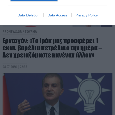
Data Deletion
Data Access
Privacy Policy
PRONEWS.GR /
ΤΟΥΡΚΙΑ
Ερντογάν: «Το Ιράκ μας προσφέρει 1
εκατ. βαρέλια πετρέλαιο την ημέρα –
Δεν χρειαζόμαστε κανέναν άλλον»
28.07.2026 | 22:38