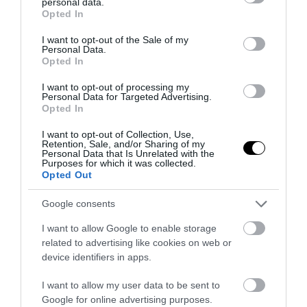
personal data.
grant or deny consent to Google and its third-party tags to
Opted In
use your data for below specified purposes in below Google
consent section.
I want to opt-out of the Sale of my
Personal Data.
Opted In
I want to opt-out of processing my
Personal Data for Targeted Advertising.
PRONEWS.GR /
ΤΟΥΡΚΙΑ
Opted In
Τουρκία: Στην τελική ευθεία για την
I want to opt-out of Collection, Use,
πρώτη πτήση του KAAN P1 – Ξεκίνησαν οι
Retention, Sale, and/or Sharing of my
Personal Data that Is Unrelated with the
δοκιμές τροχοδρόμησης
Purposes for which it was collected.
Opted Out
31.07.2026 | 20:03
Google consents
I want to allow Google to enable storage
related to advertising like cookies on web or
device identifiers in apps.
I want to allow my user data to be sent to
Google for online advertising purposes.