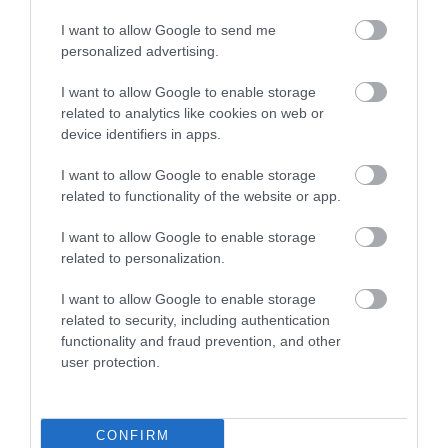
I want to allow Google to send me
personalized advertising.
I want to allow Google to enable storage
related to analytics like cookies on web or
PRONEWS.GR /
ΤΟΥΡΚΙΑ
device identifiers in apps.
Η Τουρκία «τρέχει» το UCAV Kizilelma:
I want to allow Google to enable storage
Μετά τις βολές πυραύλων αέρος-αέρος,
related to functionality of the website or app.
βολές βομβών από τις εσωτερικές
αποθήκες
I want to allow Google to enable storage
related to personalization.
30.07.2026 | 23:24
I want to allow Google to enable storage
related to security, including authentication
functionality and fraud prevention, and other
user protection.
CONFIRM