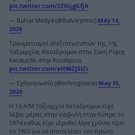
pic.twitter.com/2ZlGjgGfJA
— Bulvar Medya (@Bulvarpress)
May 14,
2026
Τραυματισμοί αλεξιπτωτιστών της 1ης
Ταξιαρχίας Καταδρομών στην Ζώνη Ρίψης
Karasazlık στην Καισάρεια.
pic.twitter.com/eH96ZJSIZr
— Εχθρογνωσία (@echrognosia)
May 15,
2026
Η 1η Α/Μ Ταξιαρχία Καταδρομών είχε
λάβει μέρος στην εισβολή στην Κύπρο το
1974 καθώς είχε ιδρυθεί λίγα χρόνια πριν
το 1965 για να αποτελέσει τον πρώτο