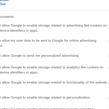
Out
🇷🇮🇱 Iran's hypersonic ballistic missiles evade Is
nd strike Haifa.
pic.twitter.com/s2wHILPQr6
consents
News (@BRICSinfo)
June 16, 2025
o allow Google to enable storage related to advertising like cookies on
evice identifiers in apps.
curity source: Iran has begun using hypersonic pre
o allow my user data to be sent to Google for online advertising
s.
iya
to allow Google to send me personalized advertising.
er.com/Fltq0x8I4V
o allow Google to enable storage related to analytics like cookies on
evice identifiers in apps.
oylu (@ragipsoylu)
June 16, 2025
o allow Google to enable storage related to functionality of the website
at’s happening now is insane. The iron dome is f
ties are being pounded with devastating missiles. Te
o allow Google to enable storage related to personalization.
i Brak … all hit including Haifa’s oil refinery. Build
and Petah Tikva destroyed and northern military b
o allow Google to enable storage related to security, including