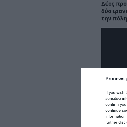
Δέος προ
δύο ιραν
την πόλη
Pronews.g
If you wish 
sensitive in
confirm you
continue se
information 
further disc