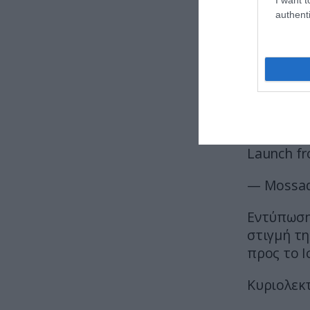
pic.twit
authenti
— Hadi (
Fire break
pic.twit
— Sprinte
Launch fr
— Mossad
Εντύπωση 
στιγμή τ
προς το Ι
Κυριολεκτ