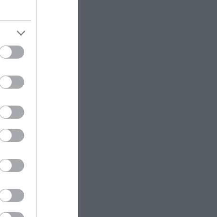
ότι είναι έτοιμο το φαγητό της
raeli air
ΔΙΕΘΝΗΣ ΠΟΛΙΤΙΚΗ
22:23
ΗΠΑ: Η Γερουσία ενέκρινε νέο
πακέτο κυρώσεων κατά της
Ρωσίας
cision
ΚΟΣΜΟΣ
22:21
Κλιφ Λάιονς Ντόμπι: Δραπέτευσε
ο καταδικασμένος παιδοβιαστής
στη Σκωτία – Οι οδηγίες των
Αρχών προς τους πολίτες
ΚΑΙΡΟΣ
22:14
Όχι δεν είναι Al: Κεραυνός
ailing and
άστραψε και «χτύπησε» ουράνιο
l Aviv,
τόξο – Δείτε φωτογραφία από το
ings in
εντυπωσιακό φαινόμενο
ases hit