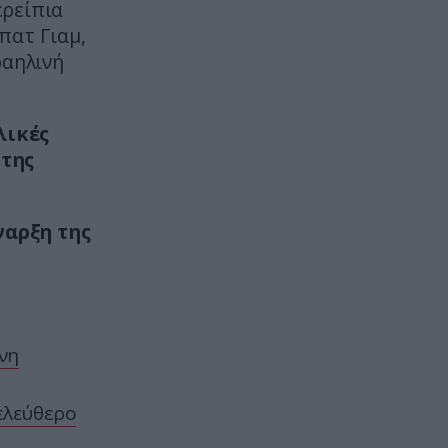
Σκιάθος: Φυλάκιση 15 μηνών στη
ερείπια
Βρετανίδα που μέθυσε με την
πατ Γιαμ,
ανήλικη κόρη της και προκάλεσε
ραηλινή
επεισόδιο – Τι υποστήριξε
ΕΣΩΤΕΡΙΚΗ ΑΣΦΑΛΕΙΑ
21:55
λικές
Αναστάτωση στο νοσοκομείο του
 της
Πύργου: Φίδι έκανε αισθητή την
παρουσία του στα επείγοντα
(φωτογραφίες)
ναρξη της
ΔΙΕΘΝΗΣ ΑΣΦΑΛΕΙΑ
21:46
Ρωσική επίθεση προκάλεσε
σοβαρές ζημιές στο γήπεδο της
Τσερνομόρετς (βίντεο)
νη
ΕΝΟΠΛΕΣ ΣΥΓΚΡΟΥΣΕΙΣ
21:44
«Μούδιασε» η Naftogaz που
ελεύθερο
βλέπει κρύο χειμώνα στο Κίεβο: