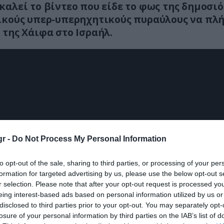
καλεί το βίντεο που είδε το φως της δημοσι
ικούς υπερ-υπερηχητικούς πυραύλους να πλ
 της Χάιφα στο Ισραήλ.
r -
Do Not Process My Personal Information
to opt-out of the sale, sharing to third parties, or processing of your per
formation for targeted advertising by us, please use the below opt-out s
r selection. Please note that after your opt-out request is processed y
eing interest-based ads based on personal information utilized by us or
disclosed to third parties prior to your opt-out. You may separately opt-
losure of your personal information by third parties on the IAB’s list of