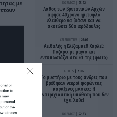
ότητας με
ΚΟΣΜΟΣ
23:22
Λάθος των βρετανικών Αρχών
ήττουν
άφησε 40χρονο ημιτυφλό
ελεύθερο να βιάσει και να
σκοτώσει δύο ιερόδουλες
CELEBRITIES
23:09
Αειθαλής η Ελίζαμπεθ Χάρλεϊ:
Ποζάρει με μαγιό και
εντυπωσιάζει στα 61 της (φωτο)
X-FILES
23:02
Το μυστήριο με τους άνδρες που
βρέθηκαν νεκροί φορώντας
sonal or
παράξενες μάσκες: Η
ection to
ανατριχιαστική υπόθεση που δεν
ou may
έχει λυθεί
 personal
out of the
 downstream
ΚΟΣΜΟΣ
22:53