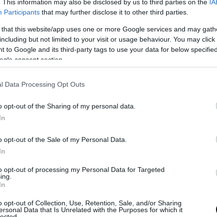
. This information may also be disclosed by us to third parties on the
IA
Participants
that may further disclose it to other third parties.
νός Στρατός λίγο νωρίτερα ανακοίνωσε ότι εκτο
οντία ιρανικών βαλλιστικών πυραύλων κατά τις
 that this website/app uses one or more Google services and may gath
including but not limited to your visit or usage behaviour. You may click 
 to Google and its third-party tags to use your data for below specifi
ogle consent section.
δεύτερο «κύμα» που ακολούθησε τις βραδινέ
εις βαλλιστικών πυραύλων.
l Data Processing Opt Outs
ινό κρατικό τηλεοπτικό δίκτυο Kan μετέδωσε ν
o opt-out of the Sharing of my personal data.
ο πρωί ότι πολλοί άνθρωποι τραυματίστηκαν απ
In
λήγματα στην Χάιφα, όπου έχουν εκδηλωθεί μεγ
.
o opt-out of the Sale of my Personal Data.
In
με αναφορές έχει χτυπηθεί δηλητήριο καυσ
to opt-out of processing my Personal Data for Targeted
ing.
ική εταιρεία ασφάλειας των θαλάσσιων με
In
ανέφερε πως εκδηλώθηκαν φωτιές σε σταθμ
o opt-out of Collection, Use, Retention, Sale, and/or Sharing
ς ενέργειας κοντά στο λιμάνι στη Χάιφα.
ersonal Data that Is Unrelated with the Purposes for which it
lected.