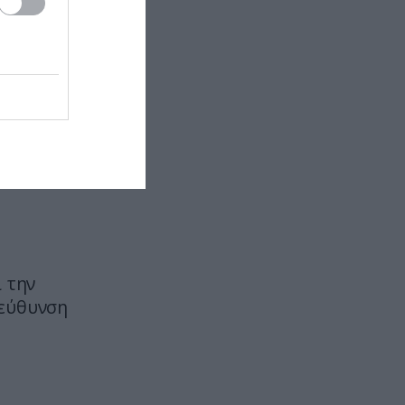
ΠΑΡΑΣΚΗΝΙΟ
22:10
Ο Ενές Καντέρ δήλωσε συμμετοχή
για να αγωνιστεί στο γυναικείο
NBA και προκάλεσε αντιδράσεις
rike
(φώτο)
ΕΣΩΤΕΡΙΚΗ ΑΣΦΑΛΕΙΑ
22:05
Πόρτο Γερμενό: Σκύλος γύρισε
σοβαρά τραυματισμένος στο
σπίτι που τον φρόντιζαν μία
εβδομάδα μετά τη φωτιά (φώτο)
ΚΥΠΡΟΣ
22:04
ι την
Μοναχός στην Πάφο επιτέθηκε με
τεύθυνση
μαχαίρι και τραυμάτισε δύο
άτομα
ΕΣΩΤΕΡΙΚΗ ΑΣΦΑΛΕΙΑ
21:55