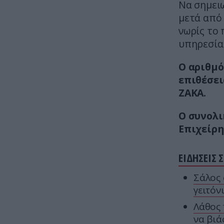
Να σημει
μετά από 
νωρίς το 
υπηρεσία 
Ο αριθμό
επιθέσει
ZAKA.
Ο συνολι
Επιχείρησ
ΕΙΔΗΣΕΙΣ 
Σάλος 
γειτόν
Λάθος 
να βιά