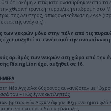
ωθεί ότι ακόμη 2 πτώματα ανασύρθηκαν από τα 
την χθεσινή ιρανική πυραυλική επιδρομή στο Μ
πρωί της Δευτέρας, όπως ανακοίνωσε η ZAKA (ισ
έκτακτης ανάγκης).
ς των νεκρών μόνο στην πόλη από τις πυραυ
ς έχει αυξηθεί σε εννέα από την ανακοίνωση
κός αριθμός των νεκρών στη χώρα από την έ
ης Rising Lion έχει αυξηθεί σε 16.
ΣΗΜΕΡΑ
στη Νέα Αγχίαλο: 66χρονος αυνανιζόταν με 13χρο
ισσά του – Πώς έγινε αντιληπτός
των βρετανικών Αρχών άφησε 40χρονο ημιτυφλό 
σει και να σκοτώσει δύο ιερόδουλες