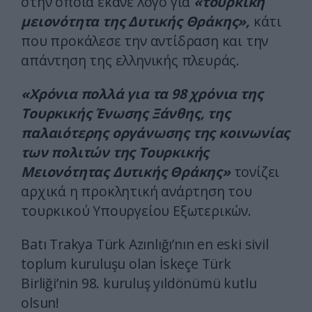
στην οποία έκανε λόγο για
«τουρκική
μειονότητα της Δυτικής Θράκης»,
κάτι
που προκάλεσε την αντίδραση και την
απάντηση της ελληνικής πλευράς.
«Χρόνια πολλά για τα 98 χρόνια της
Τουρκικής Ένωσης Ξάνθης, της
παλαιότερης οργάνωσης της κοινωνίας
των πολιτών της Τουρκικής
Μειονότητας Δυτικής Θράκης»
τονίζει
αρχικά η προκλητική ανάρτηση του
τουρκικού Υπουργείου Εξωτερικών.
Batı Trakya Türk Azınlığı’nın en eski sivil
toplum kuruluşu olan İskeçe Türk
Birliği’nin 98. kuruluş yıldönümü kutlu
olsun!