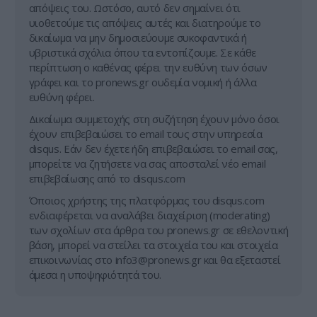
απόψεις του. Ωστόσο, αυτό δεν σημαίνει ότι
υιοθετούμε τις απόψεις αυτές και διατηρούμε το
δικαίωμα να μην δημοσιεύουμε συκοφαντικά ή
υβριστικά σχόλια όπου τα εντοπίζουμε. Σε κάθε
περίπτωση ο καθένας φέρει την ευθύνη των όσων
γράφει και το pronews.gr ουδεμία νομική ή άλλα
ευθύνη φέρει.
Δικαίωμα συμμετοχής στη συζήτηση έχουν μόνο όσοι
έχουν επιβεβαιώσει το email τους στην υπηρεσία
disqus. Εάν δεν έχετε ήδη επιβεβαιώσει το email σας,
μπορείτε να ζητήσετε να σας αποσταλεί νέο email
επιβεβαίωσης από το disqus.com
Όποιος χρήστης της πλατφόρμας του disqus.com
ενδιαφέρεται να αναλάβει διαχείριση (moderating)
των σχολίων στα άρθρα του pronews.gr σε εθελοντική
βάση, μπορεί να στείλει τα στοιχεία του και στοιχεία
επικοινωνίας στο
info3@pronews.gr
και θα εξεταστεί
άμεσα η υποψηφιότητά του.