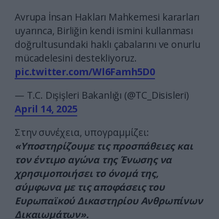
Avrupa İnsan Hakları Mahkemesi kararları
uyarınca, Birliğin kendi ismini kullanması
doğrultusundaki haklı çabalarını ve onurlu
mücadelesini destekliyoruz.
pic.twitter.com/Wl6Famh5D0
— T.C. Dışişleri Bakanlığı (@TC_Disisleri)
April 14, 2025
Στην συνέχεια, υπογραμμίζει:
«Υποστηρίζουμε τις προσπάθειες και
τον έντιμο αγώνα της Ένωσης να
χρησιμοποιήσει το όνομά της,
σύμφωνα με τις αποφάσεις του
Ευρωπαϊκού Δικαστηρίου Ανθρωπίνων
Δικαιωμάτων».