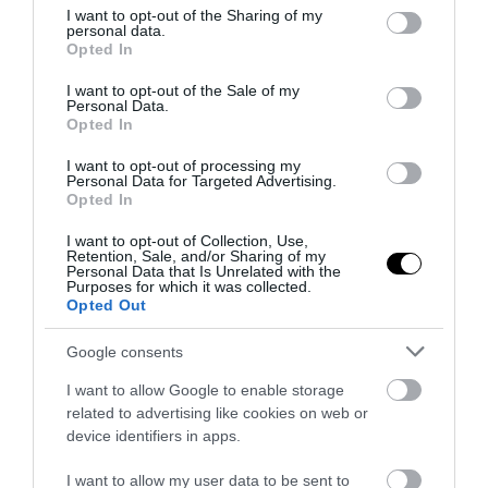
παραβίαση των συνόρων της Πολωνίας
not limited to your visit or usage behaviour. You may click to
I want to opt-out of the Sharing of my
personal data.
grant or deny consent to Google and its third-party tags to
Opted In
use your data for below specified purposes in below Google
30.07.2026 | 23:58
consent section.
I want to opt-out of the Sale of my
Personal Data.
Opted In
ΔΙΑΔΩΣΤΕ ΤΟ ΑΡΘΡΟ
I want to opt-out of processing my
Personal Data for Targeted Advertising.
Opted In
I want to opt-out of Collection, Use,
Retention, Sale, and/or Sharing of my
Personal Data that Is Unrelated with the
Purposes for which it was collected.
Opted Out
Google consents
I want to allow Google to enable storage
ΤΕΛΕΥΤΑΙΕΣ ΕΙΔΗΣΕΙΣ
related to advertising like cookies on web or
device identifiers in apps.
PROVOCATEUR
21:34
«Πυρ ομαδόν» από το πρώην γραφείο Τύπου της
I want to allow my user data to be sent to