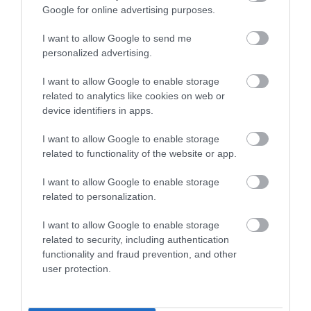
Google for online advertising purposes.
«Ελπίδας»: Γιατί ζητούν την δημοσιοποίηση των
πρακτικών
I want to allow Google to send me
personalized advertising.
ΚΟΣΜΟΣ
21:32
Τα κρατικά ΜΜΕ στην Βόρεια Κορέα προτείνουν…
I want to allow Google to enable storage
σούπα με κρέας σκύλου για τον καύσωνα
related to analytics like cookies on web or
device identifiers in apps.
CELEBRITIES
21:19
I want to allow Google to enable storage
Φραντσέσκα Τόκα: Κορμάρα η Ιταλίδα καλλονή
related to functionality of the website or app.
της Eurovision – Οι γυμνές φωτογραφίες στην
μπανιέρα που εντυπωσίασαν
I want to allow Google to enable storage
related to personalization.
ΔΙΕΘΝΕΣ ΠΟΔΟΣΦΑΙΡΟ
21:19
I want to allow Google to enable storage
Πανάκριβη η μπάλα από το «χέρι του θεού» –
related to security, including authentication
Ζαλίζει η εκτίμησή της στην επερχόμενη
functionality and fraud prevention, and other
δημοπρασία
user protection.
ΚΟΣΜΟΣ
21:13