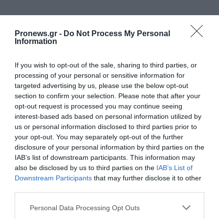
ΥΠ.ΕΞ.
Pronews.gr -
Do Not Process My Personal
Information
If you wish to opt-out of the sale, sharing to third parties, or
processing of your personal or sensitive information for
targeted advertising by us, please use the below opt-out
section to confirm your selection. Please note that after your
opt-out request is processed you may continue seeing
interest-based ads based on personal information utilized by
us or personal information disclosed to third parties prior to
your opt-out. You may separately opt-out of the further
disclosure of your personal information by third parties on the
IAB’s list of downstream participants. This information may
also be disclosed by us to third parties on the
IAB’s List of
Downstream Participants
that may further disclose it to other
PRONEWS.GR /
ΥΠ.ΕΞ.
third parties.
Το ΥΠΕΞ καταδικάζει τις ρωσικές
Please note that this website/app uses one or more Google
Personal Data Processing Opt Outs
επιθέσεις στην Ουκρανία και τη
services and may gather and store information including but