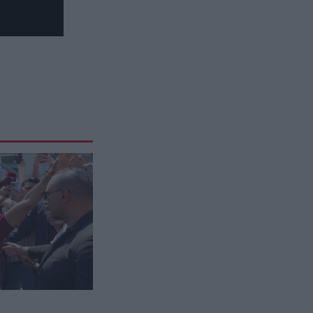
τραυματίες (upd)
CELEBRITIES
08:59
Η τόπλες πόζα της Λένι Κλουμ με
σακάκι γεμάτο παγιέτες: Η κόρη
της Χάιντι Κλουμ στο νέο της
εξώφυλλο
ΔΙΕΘΝΗΣ ΑΣΦΑΛΕΙΑ
08:57
Αμερικανικές μυστικές υπηρεσίες:
«Ο Β.Πούτιν μπορεί να
επιχειρήσει περιορισμένη
στρατιωτική επιχείρηση στην
Ευρώπη»
ΙΣΤΟΡΙΑ
08:49
Οι πόλεμοι που ξεκίνησαν από
μια παρεξήγηση: Όταν ένα λάθος
άλλαξε την ιστορία