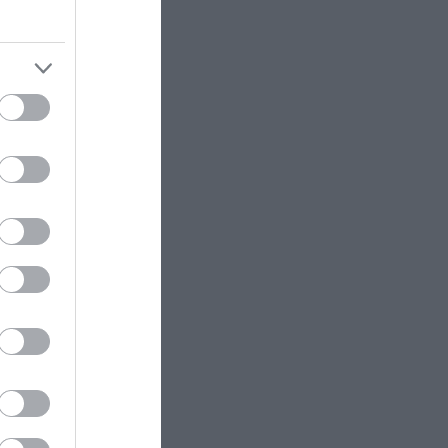
ιεδάδ),
στο TikTok
λ Νασρ).
ΦΑΓΗΤΟ
09:29
Το μυστικό πίσω από το ποπ
κορν που «σκάει»
οτε ήχο
ΙΣΤΟΡΙΑ
09:29
Οι ιστορικές συμπτώσεις που
2χρονος
μοιάζουν βγαλμένες από
κινηματογραφικό σενάριο
 κέντρο
ΕΣΩΤΕΡΙΚΗ ΑΣΦΑΛΕΙΑ
09:24
Νεκρή 53χρονη στο Γουδί: Έκανε
«βουτιά» από τον 5ο όροφο
πολυκατοικίας
άθετε
ΔΙΕΘΝΗΣ ΠΟΛΙΤΙΚΗ
09:20
Ιρανικά ΜΜΕ: Ιδιαίτερα κρίσιμη η