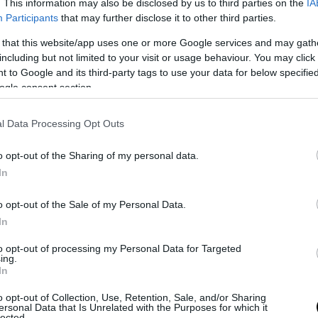
. This information may also be disclosed by us to third parties on the
IA
ά η αποστολή της Πορτογαλίας:
Participants
that may further disclose it to other third parties.
 that this website/app uses one or more Google services and may gath
φύλακες:
Ντιόγκο Κόστα (Πόρτο), Ζοσέ Σα (Γουλβ
including but not limited to your visit or usage behaviour. You may click 
όρτινγκ Λισαβόνας), Ρικάρντο Βέλιο (Γκεντσλερμπ
 to Google and its third-party tags to use your data for below specifi
ogle consent section.
ί:
Ντιόγκο Νταλότ (Μάντσεστερ Γιουνάιτεντ), 
άντσεστερ Σίτι), Νέλσον Σεμέδο (Φενέρμπαχτσε
l Data Processing Opt Outs
Μπαρτσελόνα), Νούνο Μέντες (Παρί Σεν Ζερμέν),
πόρτινγκ Λισαβόνας), Ρενάτο Βέιγκα (Βιγιαρεάλ),
o opt-out of the Sharing of my personal data.
ντσεστερ Σίτι), Τομάς Αραούχο (Μπενφίκα).
In
ούμπεν Νέβες (Αλ Χιλάλ), Σαμουέλ Κόστα (Μαγιόρ
o opt-out of the Sale of my Personal Data.
ρί Σεν Ζερμέν), Βιτίνια (Παρί Σεν Ζερμέν), Μπρο
In
ς (Μάντσεστερ Γιουνάιτεντ), Μπερνάρντο Σίλβα
to opt-out of processing my Personal Data for Targeted
ερ Σίτι).
ing.
In
οί:
Ζοάο Φέλιξ (Αλ Νασρ), Φρανσίσκο Τρινκάο (Σ
o opt-out of Collection, Use, Retention, Sale, and/or Sharing
ersonal Data that Is Unrelated with the Purposes for which it
), Φρανσίσκο Κονσεϊσάο (Γιουβέντους), Πέδρο 
lected.