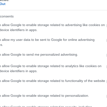
 Ραφαέλ Λεάο (Μίλαν), Γκονσάλο Γκέντες (Ρεάλ Σοσ
Out
Ράμος (Παρί Σεν Ζερμέν), Κριστιάνο Ρονάλντο (Α
consents
ΣΗΜΕΡΑ
o allow Google to enable storage related to advertising like cookies on
evice identifiers in apps.
λιά που μπορούν να μιμηθούν σχεδόν οποιονδήπ
ουν
o allow my user data to be sent to Google for online advertising
s.
εγκτη πορεία αστικού λεωφορείου στο Αίγιο: Ο 5
 υπέστη καρδιακό επεισόδιο
to allow Google to send me personalized advertising.
: Ανθρωποειδές ρομπότ εργάζεται σε ταχυδρομικό
o allow Google to enable storage related to analytics like cookies on
νας
evice identifiers in apps.
o allow Google to enable storage related to functionality of the website
Ακολουθήστε το
pronews.gr
στο Google News και μ
πρώτοι όλες τις ειδήσεις
o allow Google to enable storage related to personalization.
o allow Google to enable storage related to security, including