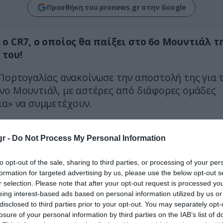
Προσθήκη του pronews.gr στην Google
 ο CR7, ο οποίος θα παίξει στο 6ο Μουντιάλ τ
 του!
Πορτογαλίας ανακοίνωσε την αποστολή της για 
νο Μουντιάλ, με αστέρες από διάφορες ομάδες
ια» να συμμετέχουν.
νο Ρονάλντο – όντας πλέον στα 40 του- θέλει να
ι το κορυφαίο τρόπαιο για να «κλείσει» την καρ
r -
Do Not Process My Personal Information
ου παρελθόντος του.
to opt-out of the sale, sharing to third parties, or processing of your per
que levam o 𝗦𝗼𝗻𝗵𝗼 𝗠𝘂𝗻𝗱𝗶𝗮𝗹 para as "Américas
formation for targeted advertising by us, please use the below opt-out s
r selection. Please note that after your opt-out request is processed y
ortugal
|
@FIFAWorldCup
pic.twitter.com/NX
eing interest-based ads based on personal information utilized by us or
disclosed to third parties prior to your opt-out. You may separately opt-
l (@selecaoportugal)
May 19, 2026
losure of your personal information by third parties on the IAB’s list of