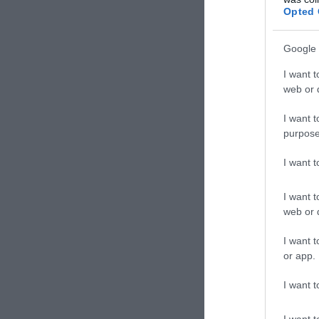
(Τσέλσι),
Opted 
Γκονσάλο 
Google 
ΕΙΔΗΣΕΙΣ 
I want t
web or d
Τα που
ακούσ
I want t
purpose
Ανεξέλ
οδηγός
I want 
Βίντεο
I want t
της Κί
web or d
I want t
or app.
I want t
I want t