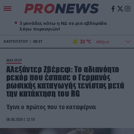
3 μονάδες κάτω η ΝΔ σε μια εβδομάδα
λόγω πυρκαγιών!
o
33
C
8
ΑΥΓΟΎΣΤΟΥ
08:37
ΑΛΛΑ ΣΠΟΡ
Αλεξάντερ Ζβέρεφ: Το αδιανόητο
ρεκόρ που έσπασε ο Γερμανός
ρωσικής καταγωγής τενίστας μετά
την κατάκτηση του RG
Έγινε ο πρώτος που το καταφέρνει
08.06.2026 | 22:18