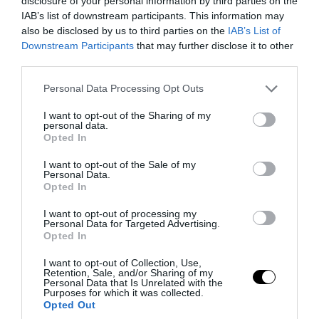
disclosure of your personal information by third parties on the
IAB’s list of downstream participants. This information may
also be disclosed by us to third parties on the
IAB’s List of
Downstream Participants
that may further disclose it to other
third parties.
Please note that this website/app uses one or more Google
PRONEWS.GR /
ΠΑΡΑΣΚΗΝΙΟ
Personal Data Processing Opt Outs
services and may gather and store information including but
Μάριος Ηλιόπουλος σε Λόβρο Μάγερ:
not limited to your visit or usage behaviour. You may click to
I want to opt-out of the Sharing of my
personal data.
«Έχεις το βλέμμα της… τίγρης» (βίντεο)
grant or deny consent to Google and its third-party tags to
Opted In
use your data for below specified purposes in below Google
consent section.
I want to opt-out of the Sale of my
07.08.2026 | 14:58
Personal Data.
Opted In
I want to opt-out of processing my
Personal Data for Targeted Advertising.
Opted In
I want to opt-out of Collection, Use,
Retention, Sale, and/or Sharing of my
Personal Data that Is Unrelated with the
Purposes for which it was collected.
Opted Out