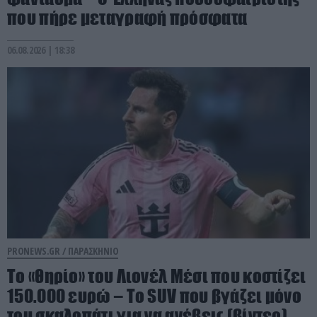
που πήρε μεταγραφή πρόσφατα
06.08.2026 | 18:38
PRONEWS.GR /
ΠΑΡΑΣΚΗΝΙΟ
Το «θηρίο» του Λιονέλ Μέσι που κοστίζει
150.000 ευρώ – Το SUV που βγάζει μόνο
του σκαλοπάτι για να ανέβεις (βίντεο)