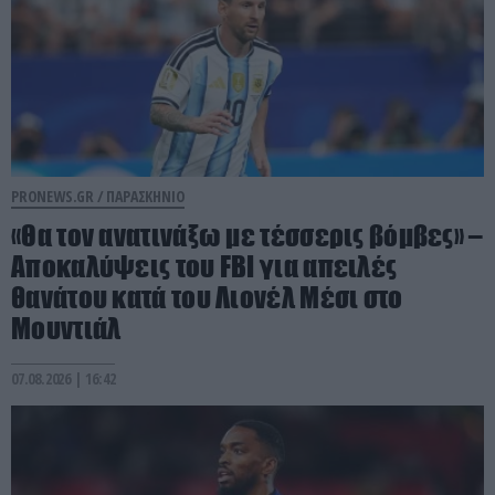
PRONEWS.GR /
ΠΑΡΑΣΚΗΝΙΟ
«Θα τον ανατινάξω με τέσσερις βόμβες» –
Αποκαλύψεις του FBI για απειλές
θανάτου κατά του Λιονέλ Μέσι στο
Μουντιάλ
07.08.2026 | 16:42