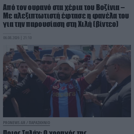
Από τον ουρανό στα χέρια του Βοζίνια –
Με αλεξιπτωτιστή έφτασε η φανέλα του
για την παρουσίαση στη Χιλή (βίντεο)
06.08.2026 | 21:10
PRONEWS.GR /
ΠΑΡΑΣΚΗΝΙΟ
Ποιος Σαλάχ; Ο χορηγός της