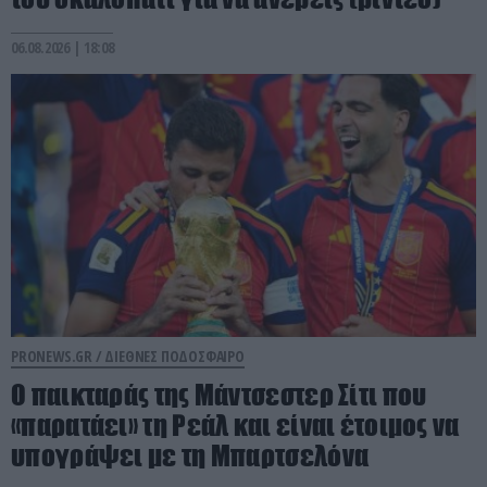
06.08.2026 | 18:08
PRONEWS.GR /
ΔΙΕΘΝΕΣ ΠΟΔΟΣΦΑΙΡΟ
Ο παικταράς της Μάντσεστερ Σίτι που
«παρατάει» τη Ρεάλ και είναι έτοιμος να
υπογράψει με τη Μπαρτσελόνα