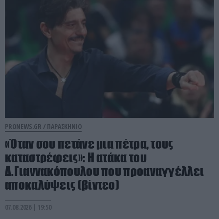
PRONEWS.GR /
ΠΑΡΑΣΚΗΝΙΟ
«Όταν σου πετάνε μια πέτρα, τους
καταστρέφεις»: Η ατάκα του
Δ.Γιαννακόπουλου που προαναγγέλλει
αποκαλύψεις (βίντεο)
07.08.2026 | 19:50