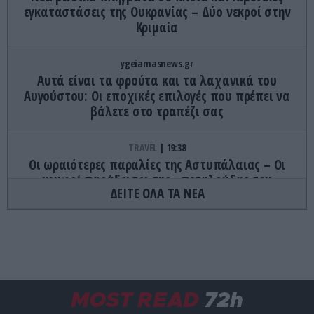
εγκαταστάσεις της Ουκρανίας – Δύο νεκροί στην
Κριμαία
ygeiamasnews.gr
Αυτά είναι τα φρούτα και τα λαχανικά του
Αυγούστου: Οι εποχικές επιλογές που πρέπει να
βάλετε στο τραπέζι σας
TRAVEL
19:38
Οι ωραιότερες παραλίες της Αστυπάλαιας – Οι
κρυφοί παράδεισοι της «πεταλούδας του
ΔΕΙΤΕ ΟΛΑ ΤΑ ΝΕΑ
Αιγαίου»
ΦΥΣΗ
19:32
«Να σώσουμε έναν σκύλο ή να θέσουμε σε
κίνδυνο μια αγέλη λύκων;»: Η απάντηση του
ερευνητή για το νεκρό κουτάβι
MOST READ
72h