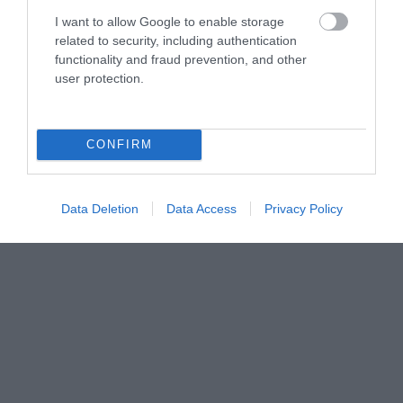
I want to allow Google to enable storage
PRONEWS.GR /
ΑΛΛΑ ΣΠΟΡ
related to security, including authentication
functionality and fraud prevention, and other
Παγκόσμιο Πρωτάθλημα Στίβου Κ20:
user protection.
Ασημένιο μετάλλιο για την
Ε.Μητροπούλου στο άλμα εις μήκος
CONFIRM
07.08.2026 | 11:17
Data Deletion
Data Access
Privacy Policy