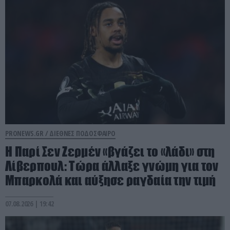
PRONEWS.GR /
ΔΙΕΘΝΕΣ ΠΟΔΟΣΦΑΙΡΟ
H Παρί Σεν Ζερμέν «βγάζει το «λάδι» στη
Λίβερπουλ: Τώρα άλλαξε γνώμη για τον
Μπαρκολά και αύξησε ραγδαία την τιμή
07.08.2026 | 19:42