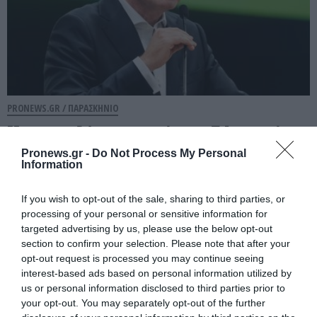
PRONEWS.GR /
ΠΑΡΑΣΚΗΝΙΟ
Με την «πλάτη στον τοίχο» ο Τ.Ινφαντίνο
επειδή η Ρωσία έχει δικαίωμα ψήφου
Pronews.gr -
Do Not Process My Personal
Information
στις εκλογές της FIFA
If you wish to opt-out of the sale, sharing to third parties, or
07.08.2026 | 15:58
processing of your personal or sensitive information for
targeted advertising by us, please use the below opt-out
section to confirm your selection. Please note that after your
opt-out request is processed you may continue seeing
interest-based ads based on personal information utilized by
us or personal information disclosed to third parties prior to
your opt-out. You may separately opt-out of the further