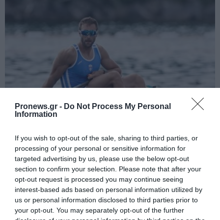
Pronews.gr -
Do Not Process My Personal
Information
PRONEWS.GR /
ΑΛΛΑ ΣΠΟΡ
«Χάλκινος» στο Ευρωπαϊκό Πρωτάθλημα
If you wish to opt-out of the sale, sharing to third parties, or
processing of your personal or sensitive information for
Κωπηλασίας ο Στέφανος Ντούσκος
targeted advertising by us, please use the below opt-out
(βίντεο)
section to confirm your selection. Please note that after your
opt-out request is processed you may continue seeing
02.08.2026 | 16:09
interest-based ads based on personal information utilized by
us or personal information disclosed to third parties prior to
your opt-out. You may separately opt-out of the further