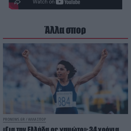
Άλλα σπορ
PRONEWS.GR /
ΑΛΛΑ ΣΠΟΡ
«Για την Ελλάδα ρε γαμώτο»: 34 χρόνια