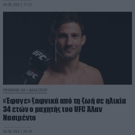
04.08.2026 | 17:52
PRONEWS.GR /
ΑΛΛΑ ΣΠΟΡ
«Έφυγε» ξαφνικά από τη ζωή σε ηλικία
34 ετών ο μαχητής του UFC Άλαν
Νασιμέντο
04.08.2026 | 09:44