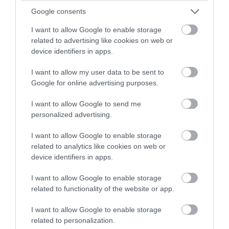
Google consents
I want to allow Google to enable storage
related to advertising like cookies on web or
device identifiers in apps.
I want to allow my user data to be sent to
Google for online advertising purposes.
PRONEWS.GR /
ΑΛΛΑ ΣΠΟΡ
I want to allow Google to send me
Στέφανος Τσιτσιπάς: Για πρώτη φορά
personalized advertising.
μετά από το 2018 ο Έλληνας τενίστας θα
I want to allow Google to enable storage
περάσει… προκριματικά σε διοργάνωση
related to analytics like cookies on web or
device identifiers in apps.
01.08.2026 | 10:35
I want to allow Google to enable storage
related to functionality of the website or app.
I want to allow Google to enable storage
related to personalization.