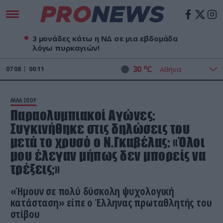
3 μονάδες κάτω η ΝΔ σε μια εβδομάδα
λόγω πυρκαγιών!
o
30
C
07
08
00:11
ΑΛΛΑ ΣΠΟΡ
Παραολυμπιακοί Αγώνες:
Συγκινήθηκε στις δηλώσεις του
μετά το χρυσό ο Ν.Γκαβέλας: «Όλοι
μου έλεγαν μήπως δεν μπορείς να
τρέξεις;»
«Ήμουν σε πολύ δύσκολη ψυχολογική
κατάσταση» είπε ο Έλληνας πρωταθλητής του
στίβου