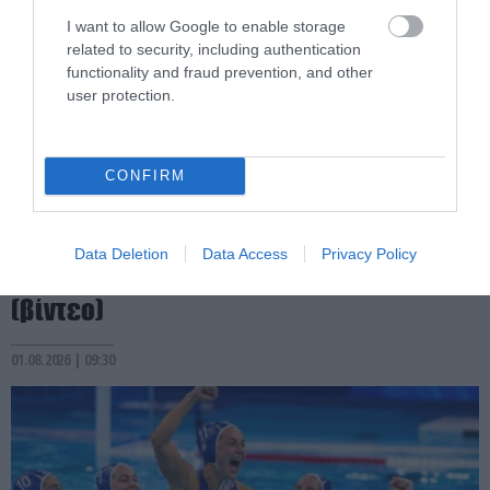
I want to allow Google to enable storage
related to security, including authentication
functionality and fraud prevention, and other
user protection.
CONFIRM
PRONEWS.GR /
ΑΛΛΑ ΣΠΟΡ
Ένταση πριν τον αγώνα του Βασίλι
Καμότσκι με τον Ν.Ζαλέφσκι: Ο Ρώσος
Data Deletion
Data Access
Privacy Policy
slap fighter «ξάπλωσε» τον Πολωνό
(βίντεο)
01.08.2026 | 09:30