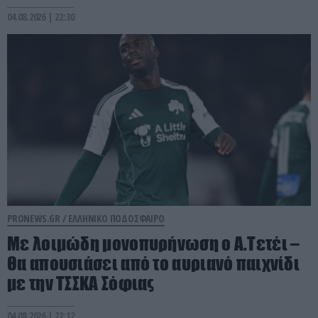
04.08.2026 | 22:30
PRONEWS.GR /
ΕΛΛΗΝΙΚΟ ΠΟΔΟΣΦΑΙΡΟ
Με λοιμώδη μονοπυρήνωση ο Α.Τετέι –
Θα απουσιάσει από το αυριανό παιχνίδι
με την ΤΣΣΚΑ Σόφιας
04.08.2026 | 22:12