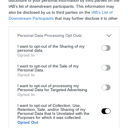
Η αλλαγή που «έρχεται» στις κίτρινες
disclosure of your personal information by third parties on the
IAB’s list of downstream participants. This information may
κάρτες τη νέα αγωνιστική σεζόν: Η
also be disclosed by us to third parties on the
IAB’s List of
ανακοίνωση της UEFA
Downstream Participants
that may further disclose it to other
third parties.
05.08.2026 | 10:21
Please note that this website/app uses one or more Google
Personal Data Processing Opt Outs
services and may gather and store information including but
not limited to your visit or usage behaviour. You may click to
I want to opt-out of the Sharing of my
personal data.
grant or deny consent to Google and its third-party tags to
Opted In
use your data for below specified purposes in below Google
consent section.
I want to opt-out of the Sale of my
Personal Data.
Opted In
I want to opt-out of processing my
Personal Data for Targeted Advertising.
Opted In
I want to opt-out of Collection, Use,
Retention, Sale, and/or Sharing of my
PRONEWS.GR /
ΠΑΡΑΣΚΗΝΙΟ
Personal Data that Is Unrelated with the
Purposes for which it was collected.
Α.Δούκα: Οι νέες φωτογραφίες της
Opted Out