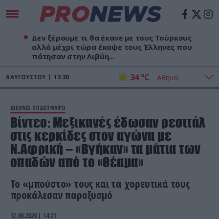
Δεν ξέρουμε τι θα έκανε με τους Τούρκους
αλλά μέχρι τώρα έκαψε τους Έλληνες που
πάτησαν στην Λιβύη...
o
34
C
6
ΑΥΓΟΎΣΤΟΥ
13:30
ΔΙΕΘΝΕΣ ΠΟΔΟΣΦΑΙΡΟ
Bίντεο: Μεξικανές έδωσαν ρεσιτάλ
στις κερκίδες στον αγώνα με
Ν.Αφρική – «Βγήκαν» τα μάτια των
οπαδών από το «θέαμα»
Το «μπούστο» τους και τα χορευτικά τους
προκάλεσαν παροξυσμό
12.06.2026 | 14:21