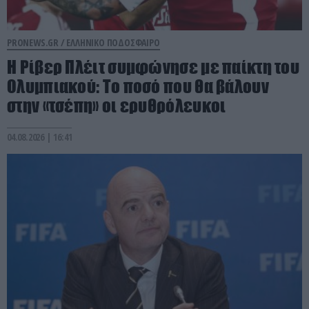
PRONEWS.GR /
ΕΛΛΗΝΙΚΟ ΠΟΔΟΣΦΑΙΡΟ
Η Ρίβερ Πλέιτ συμφώνησε με παίκτη του
Ολυμπιακού: Το ποσό που θα βάλουν
στην «τσέπη» οι ερυθρόλευκοι
04.08.2026 | 16:41