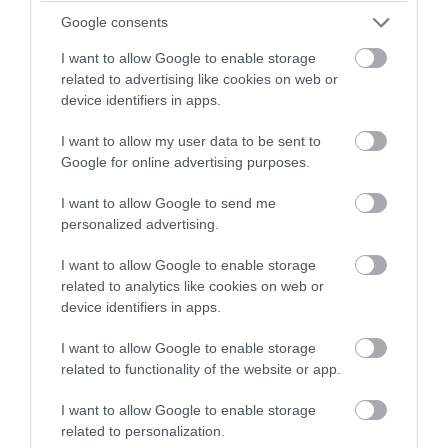
εντυπωσιακής συζύγου του
Google consents
Σ.Γιασικεβίτσιους από τις διακοπές τους
στην Ελλάδα
I want to allow Google to enable storage
related to advertising like cookies on web or
device identifiers in apps.
05.08.2026 | 06:41
I want to allow my user data to be sent to
Google for online advertising purposes.
I want to allow Google to send me
personalized advertising.
I want to allow Google to enable storage
related to analytics like cookies on web or
device identifiers in apps.
I want to allow Google to enable storage
related to functionality of the website or app.
PRONEWS.GR /
ΕΛΛΗΝΙΚΟ ΠΟΔΟΣΦΑΙΡΟ
I want to allow Google to enable storage
Ολυμπιακός – Ναϊμέγκεν 0-0: Όλα θα
related to personalization.