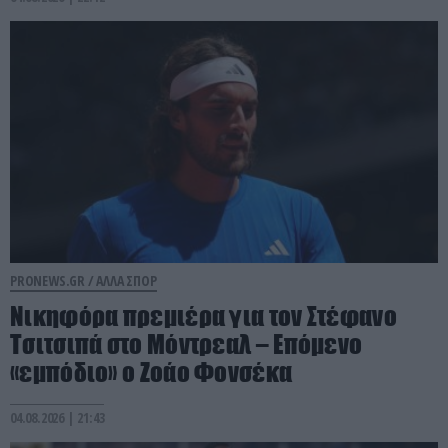
PRONEWS.GR /
ΑΛΛΑ ΣΠΟΡ
Νικηφόρα πρεμιέρα για τον Στέφανο
Τσιτσιπά στο Μόντρεαλ – Επόμενο
«εμπόδιο» ο Ζοάο Φονσέκα
04.08.2026 | 21:43