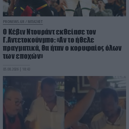
PRONEWS.GR /
ΜΠΑΣΚΕΤ
Ο Κέβιν Ντουράντ εκθείασε τον
Γ.Αντετοκούνμπο: «Αν το ήθελε
πραγματικά, θα ήταν ο κορυφαίος όλων
των εποχών»
05.08.2026 | 18:43