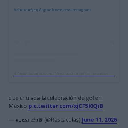
Δείτε αυτή τη δημοσίευση στο Instagram.
Η δημοσίευση κοινοποιήθηκε από το χρήστη pronews.gr (@pronews.gr)
que chulada la celebración de gol en
México
pic.twitter.com/xjCF5l0QiB
— ⲉⳑ ⲃⲇⲅⲃⲟ́ⲛ♛ (@Rascacolas)
June 11, 2026