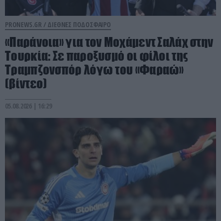
PRONEWS.GR /
ΔΙΕΘΝΕΣ ΠΟΔΟΣΦΑΙΡΟ
«Παράνοια» για τον Μοχάμεντ Σαλάχ στην
Τουρκία: Σε παροξυσμό οι φίλοι της
Τραμπζονσπόρ λόγω του «Φαραώ»
(βίντεο)
05.08.2026 | 16:29