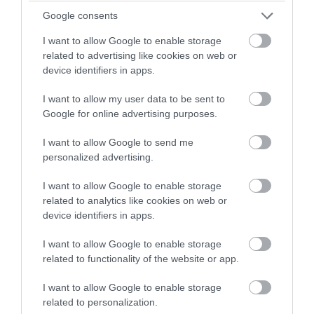
και η Μαν.Σίτι τα «σκάει» χοντρά για τον
Google consents
18χρονο αντικαταστάτη του (φωτο)
I want to allow Google to enable storage
related to advertising like cookies on web or
07.08.2026 | 17:11
device identifiers in apps.
I want to allow my user data to be sent to
Google for online advertising purposes.
I want to allow Google to send me
personalized advertising.
I want to allow Google to enable storage
related to analytics like cookies on web or
device identifiers in apps.
I want to allow Google to enable storage
PRONEWS.GR /
ΔΙΕΘΝΕΣ ΠΟΔΟΣΦΑΙΡΟ
related to functionality of the website or app.
Από το κακό στο χειρότερο ο Ι.Τόνεϊ:
I want to allow Google to enable storage
Έριξε κουτουλιά σε θαμώνα μπαρ που
related to personalization.