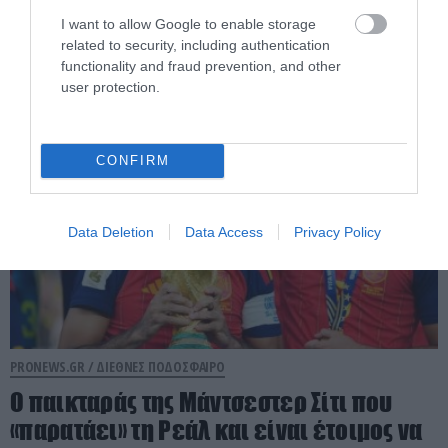
του ζήτησε να βγάλουν μαζί
I want to allow Google to enable storage
φωτογραφία
related to security, including authentication
functionality and fraud prevention, and other
07.08.2026 | 16:21
user protection.
CONFIRM
Data Deletion
Data Access
Privacy Policy
PRONEWS.GR /
ΔΙΕΘΝΕΣ ΠΟΔΟΣΦΑΙΡΟ
Ο παικταράς της Μάντσεστερ Σίτι που
«παρατάει» τη Ρεάλ και είναι έτοιμος να