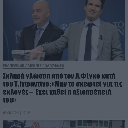
PRONEWS.GR /
ΔΙΕΘΝΕΣ ΠΟΔΟΣΦΑΙΡΟ
Σκληρή γλώσσα από τον Λ.Φίγκο κατά
του Τ.Ινφαντίνο: «Μην το σκεφτεί για τις
εκλογές – Έχει χαθεί η αξιοπρέπειά
του»
05.08.2026 | 17:02