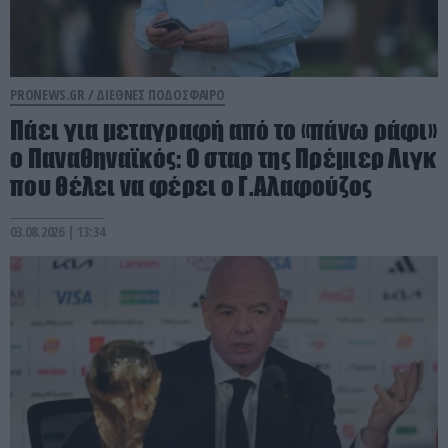
PRONEWS.GR /
ΔΙΕΘΝΕΣ ΠΟΔΟΣΦΑΙΡΟ
Πάει για μεταγραφή από το «πάνω ράφι»
ο Παναθηναϊκός: Ο σταρ της Πρέμιερ Λιγκ
που θέλει να φέρει ο Γ.Αλαφούζος
03.08.2026 | 13:34