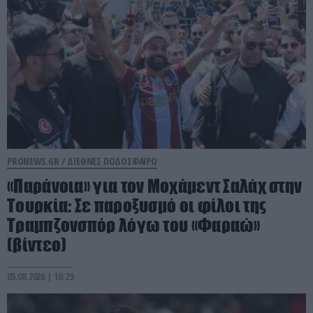
PRONEWS.GR /
ΔΙΕΘΝΕΣ ΠΟΔΟΣΦΑΙΡΟ
«Παράνοια» για τον Μοχάμεντ Σαλάχ στην
Τουρκία: Σε παροξυσμό οι φίλοι της
Τραμπζονσπόρ λόγω του «Φαραώ»
(βίντεο)
05.08.2026 | 16:29