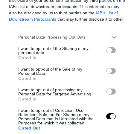
disclosure of your personal information by third parties on the
«Σεισμός» στις τάξεις του ΠΑΟΚ: Aκόμα
IAB’s list of downstream participants. This information may
ένα «μεγαθήριο» προσέλκυσε τον
also be disclosed by us to third parties on the
IAB’s List of
Γ.Κωνσταντέλια (βίντεο)
Downstream Participants
that may further disclose it to other
third parties.
07.08.2026 | 17:55
Please note that this website/app uses one or more Google
Personal Data Processing Opt Outs
services and may gather and store information including but
not limited to your visit or usage behaviour. You may click to
I want to opt-out of the Sharing of my
personal data.
grant or deny consent to Google and its third-party tags to
Opted In
use your data for below specified purposes in below Google
consent section.
I want to opt-out of the Sale of my
Personal Data.
Opted In
I want to opt-out of processing my
Personal Data for Targeted Advertising.
Opted In
I want to opt-out of Collection, Use,
Retention, Sale, and/or Sharing of my
PRONEWS.GR /
ΔΙΕΘΝΕΣ ΠΟΔΟΣΦΑΙΡΟ
Personal Data that Is Unrelated with the
Purposes for which it was collected.
Ο Ρόντρι «κλείνει» στην Μπαρτσελόνα
Opted Out