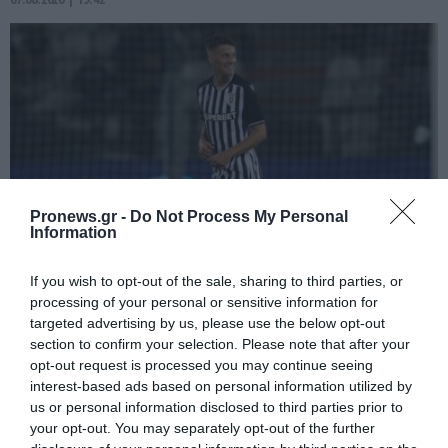
Pronews.gr -
Do Not Process My Personal
Information
If you wish to opt-out of the sale, sharing to third parties, or
PRONEWS.GR /
ΔΙΕΘΝΕΣ ΠΟΔΟΣΦΑΙΡΟ
processing of your personal or sensitive information for
«Σεισμός» στις τάξεις του ΠΑΟΚ: Aκόμα
targeted advertising by us, please use the below opt-out
ένα «μεγαθήριο» προσέλκυσε τον
section to confirm your selection. Please note that after your
opt-out request is processed you may continue seeing
Γ.Κωνσταντέλια (βίντεο)
interest-based ads based on personal information utilized by
us or personal information disclosed to third parties prior to
07.08.2026 | 17:55
your opt-out. You may separately opt-out of the further