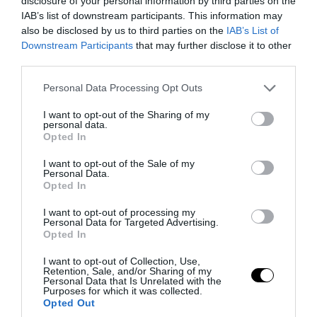
disclosure of your personal information by third parties on the
IAB’s list of downstream participants. This information may
also be disclosed by us to third parties on the
IAB’s List of
Downstream Participants
that may further disclose it to other
third parties.
Please note that this website/app uses one or more Google
Personal Data Processing Opt Outs
services and may gather and store information including but
not limited to your visit or usage behaviour. You may click to
I want to opt-out of the Sharing of my
personal data.
grant or deny consent to Google and its third-party tags to
Opted In
use your data for below specified purposes in below Google
consent section.
I want to opt-out of the Sale of my
Personal Data.
PRONEWS.GR /
ΔΙΕΘΝΕΣ ΠΟΔΟΣΦΑΙΡΟ
Opted In
Ο Ρόντρι «κλείνει» στην Μπαρτσελόνα
I want to opt-out of processing my
και η Μαν.Σίτι τα «σκάει» χοντρά για τον
Personal Data for Targeted Advertising.
Opted In
18χρονο αντικαταστάτη του (φωτο)
I want to opt-out of Collection, Use,
Retention, Sale, and/or Sharing of my
07.08.2026 | 17:11
Personal Data that Is Unrelated with the
Purposes for which it was collected.
Opted Out