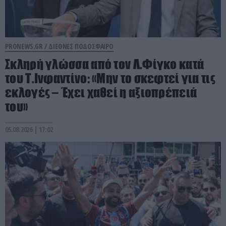
PRONEWS.GR /
ΔΙΕΘΝΕΣ ΠΟΔΟΣΦΑΙΡΟ
Σκληρή γλώσσα από τον Λ.Φίγκο κατά
του Τ.Ινφαντίνο: «Μην το σκεφτεί για τις
εκλογές – Έχει χαθεί η αξιοπρέπειά
του»
05.08.2026 | 17:02