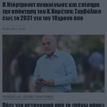
Η Ντόρτμουντ ανακοίνωσε και επίσημα
την απόκτηση του Κ.Καρέτσα: Συμβόλαιο
έως το 2031 για τον 18χρονο άσο
03.08.2026 | 14:01
PRONEWS.GR /
ΔΙΕΘΝΕΣ ΠΟΔΟΣΦΑΙΡΟ
Πάει για μεταγραφή από το «πάνω ράφι»