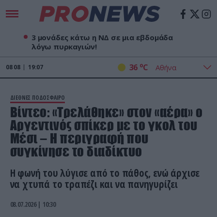
3 μονάδες κάτω η ΝΔ σε μια εβδομάδα
λόγω πυρκαγιών!
o
36
C
08
08
19:07
ΔΙΕΘΝΕΣ ΠΟΔΟΣΦΑΙΡΟ
Βίντεο: «Τρελάθηκε» στον «αέρα» ο
Αργεντινός σπίκερ με το γκολ του
Μέσι – Η περιγραφή που
συγκίνησε το διαδίκτυο
Η φωνή του λύγισε από το πάθος, ενώ άρχισε
να χτυπά το τραπέζι και να πανηγυρίζει
08.07.2026 | 10:30