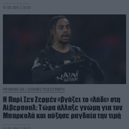
07.08.2026 | 20:50
PRONEWS.GR /
ΔΙΕΘΝΕΣ ΠΟΔΟΣΦΑΙΡΟ
H Παρί Σεν Ζερμέν «βγάζει το «λάδι» στη
Λίβερπουλ: Τώρα άλλαξε γνώμη για τον
Μπαρκολά και αύξησε ραγδαία την τιμή
07.08.2026 | 19:42