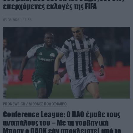
επερχόμενες εκλογές της FIFA
03.08.2026 | 11:56
PRONEWS.GR /
ΔΙΕΘΝΕΣ ΠΟΔΟΣΦΑΙΡΟ
Conference League: Ο ΠΑΟ έμαθε τους
αντιπάλους του – Με τη νορβηγική
Μπραν ο ΠΑΟΚ εάν αποκλειστεί από το