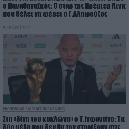
ο Παναθηναϊκός: Ο σταρ της Πρέμιερ Λιγκ
που θέλει να φέρει ο Γ.Αλαφούζος
03.08.2026 | 13:34
PRONEWS.GR /
ΔΙΕΘΝΕΣ ΠΟΔΟΣΦΑΙΡΟ
Στη «δίνη του κυκλώνα» ο Τ.Ινφαντίνο: Τα
δύο μέλη που δεν θα τον στηρίξουν στις