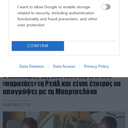
I want to allow Google to enable storage
related to security, including authentication
functionality and fraud prevention, and other
user protection.
CONFIRM
PRONEWS.GR /
ΔΙΕΘΝΕΣ ΠΟΔΟΣΦΑΙΡΟ
Data Deletion
Data Access
Privacy Policy
Ο παικταράς της Μάντσεστερ Σίτι που
«παρατάει» τη Ρεάλ και είναι έτοιμος να
υπογράψει με τη Μπαρτσελόνα
06.08.2026 | 17:34