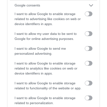
Google consents
I want to allow Google to enable storage
related to advertising like cookies on web or
device identifiers in apps.
I want to allow my user data to be sent to
Google for online advertising purposes.
I want to allow Google to send me
personalized advertising.
PRONEWS.GR /
ΔΙΕΘΝΕΣ ΠΟΔΟΣΦΑΙΡΟ
Από το κακό στο χειρότερο ο Ι.Τόνεϊ:
I want to allow Google to enable storage
Έριξε κουτουλιά σε θαμώνα μπαρ που
related to analytics like cookies on web or
device identifiers in apps.
του ζήτησε να βγάλουν μαζί
φωτογραφία
I want to allow Google to enable storage
related to functionality of the website or app.
07.08.2026 | 16:21
I want to allow Google to enable storage
related to personalization.