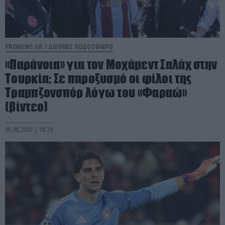
PRONEWS.GR /
ΔΙΕΘΝΕΣ ΠΟΔΟΣΦΑΙΡΟ
«Παράνοια» για τον Μοχάμεντ Σαλάχ στην
Τουρκία: Σε παροξυσμό οι φίλοι της
Τραμπζονσπόρ λόγω του «Φαραώ»
(βίντεο)
05.08.2026 | 16:29