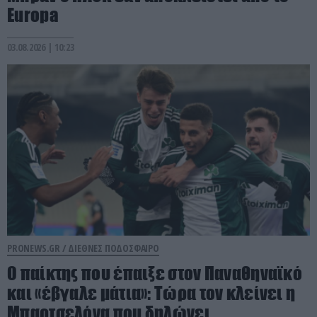
Europa
03.08.2026 | 10:23
PRONEWS.GR /
ΔΙΕΘΝΕΣ ΠΟΔΟΣΦΑΙΡΟ
Ο παίκτης που έπαιξε στον Παναθηναϊκό
και «έβγαλε μάτια»: Τώρα τον κλείνει η
Μπαρτσελόνα που δηλώνει