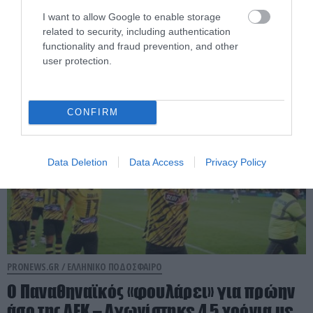
Ολυμπιακός: Η αποστολή με τη
I want to allow Google to enable storage
related to security, including authentication
Ναϊμέγκεν με μια μεγάλη έκπληξη
functionality and fraud prevention, and other
user protection.
03.08.2026 | 21:22
CONFIRM
Data Deletion
Data Access
Privacy Policy
PRONEWS.GR /
ΕΛΛΗΝΙΚΟ ΠΟΔΟΣΦΑΙΡΟ
Ο Παναθηναϊκός «φουλάρει» για πρώην
άσο της ΑΕΚ – Αγωνίστηκε 4,5 χρόνια με