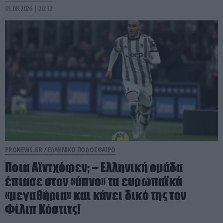
01.08.2026 | 20:12
PRONEWS.GR /
ΕΛΛΗΝΙΚΟ ΠΟΔΟΣΦΑΙΡΟ
Ποια Αϊντχόφεν; – Ελληνική ομάδα
έπιασε στον «ύπνο» τα ευρωπαϊκά
«μεγαθήρια» και κάνει δικό της τον
Φίλιπ Κόστιτς!