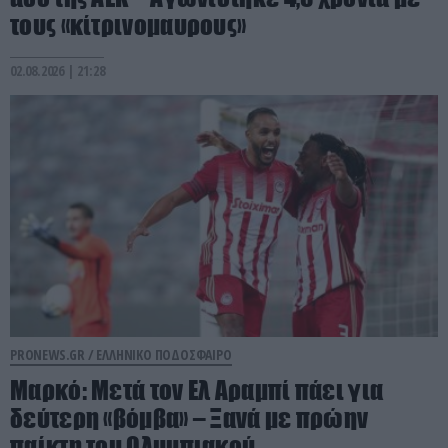
τους «κίτρινομαυρους»
02.08.2026 | 21:28
PRONEWS.GR /
ΕΛΛΗΝΙΚΟ ΠΟΔΟΣΦΑΙΡΟ
Μαρκό: Μετά τον Ελ Αραμπί πάει για
δεύτερη «βόμβα» – Ξανά με πρώην
παίκτη του Ολυμπιακού