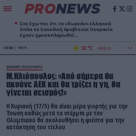
Σας έχω πει ότι τα «δωρεάν» ελληνικά
όπλα σε Σαουδική Αραβία και Ουκρανία
έχουν χρυσοπληρωθεί...
o
33
C
10
08
19:11
ΕΛΛΗΝΙΚΟ ΠΟΔΟΣΦΑΙΡΟ
Μ.Ηλιόπουλος: «Από σήμερα θα
ακούνε ΑΕΚ και θα τρίζει η γη, θα
γίνεται σεισμός!»
Η Κυριακή (17/5) θα είναι μέρα γιορτής για την
Ένωση καθώς μετά το ντέρμπι με τον
Ολυμπιακό θα ακολουθήσει η φιέστα για την
κατάκτηση του τίτλου