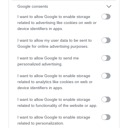
PRONEWS.GR /
ΕΛΛΗΝΙΚΟ ΠΟΔΟΣΦΑΙΡΟ
Google consents
Ο Δ.Γιαννούλης επιστρέφει στον ΠΑΟΚ:
I want to allow Google to enable storage
Το ποσό της μεταγραφής από την
related to advertising like cookies on web or
device identifiers in apps.
Άουγκσμπουρκ και το συμβόλαιό του
I want to allow my user data to be sent to
04.08.2026 | 15:39
Google for online advertising purposes.
I want to allow Google to send me
personalized advertising.
I want to allow Google to enable storage
related to analytics like cookies on web or
device identifiers in apps.
I want to allow Google to enable storage
related to functionality of the website or app.
I want to allow Google to enable storage
related to personalization.
PRONEWS.GR /
ΕΛΛΗΝΙΚΟ ΠΟΔΟΣΦΑΙΡΟ