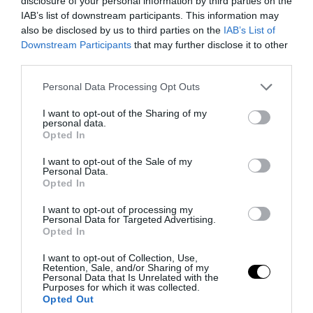
disclosure of your personal information by third parties on the
IAB’s list of downstream participants. This information may
PRONEWS.GR /
ΕΛΛΗΝΙΚΟ ΠΟΔΟΣΦΑΙΡΟ
also be disclosed by us to third parties on the
IAB’s List of
Downstream Participants
that may further disclose it to other
Η Ρίβερ Πλέιτ συμφώνησε με παίκτη του
third parties.
Ολυμπιακού: Το ποσό που θα βάλουν
Please note that this website/app uses one or more Google
Personal Data Processing Opt Outs
στην «τσέπη» οι ερυθρόλευκοι
services and may gather and store information including but
not limited to your visit or usage behaviour. You may click to
I want to opt-out of the Sharing of my
personal data.
04.08.2026 | 16:41
grant or deny consent to Google and its third-party tags to
Opted In
use your data for below specified purposes in below Google
consent section.
I want to opt-out of the Sale of my
Personal Data.
Opted In
I want to opt-out of processing my
Personal Data for Targeted Advertising.
Opted In
I want to opt-out of Collection, Use,
Retention, Sale, and/or Sharing of my
Personal Data that Is Unrelated with the
Purposes for which it was collected.
Opted Out