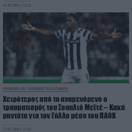
01.08.2026 | 13:35
PRONEWS.GR /
ΕΛΛΗΝΙΚΟ ΠΟΔΟΣΦΑΙΡΟ
Χειρότερος από το αναμενόμενο ο
τραυματισμός του Σουαλιό Μεϊτέ – Kακά
μαντάτα για τον Γάλλο μέσο του ΠΑΟΚ
31.07.2026 | 22:02