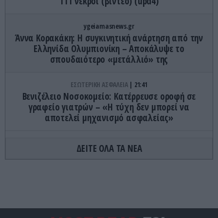
111 νεκροί (βίντεο) (upd4)
ygeiamasnews.gr
Άννα Κορακάκη: Η συγκινητική ανάρτηση από την
Ελληνίδα Ολυμπιονίκη – Αποκάλυψε το
σπουδαιότερο «μετάλλιό» της
ΕΣΩΤΕΡΙΚΗ ΑΣΦΑΛΕΙΑ
21:41
Βενιζέλειο Νοσοκομείο: Κατέρρευσε οροφή σε
γραφείο γιατρών – «Η τύχη δεν μπορεί να
αποτελεί μηχανισμό ασφαλείας»
CELEBRITIES
21:36
ΔΕΙΤΕ ΟΛΑ ΤΑ ΝΕΑ
Σακίρα για τα 7,4 Ρίχτερ στην Κολομβία: «Η
καρδιά μου είναι κοντά σε όλους όσοι ένιωσαν
τον σεισμό»
ΕΣΩΤΕΡΙΚΗ ΑΣΦΑΛΕΙΑ
21:26
Κύθηρα: Θαλαμηγός με γερμανική σημαία