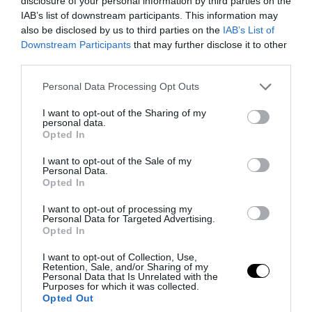
disclosure of your personal information by third parties on the
IAB’s list of downstream participants. This information may
PRONEWS.GR /
ΕΛΛΗΝΙΚΟ ΠΟΔΟΣΦΑΙΡΟ
also be disclosed by us to third parties on the
IAB’s List of
Downstream Participants
that may further disclose it to other
Μαρκό: Μετά τον Ελ Αραμπί πάει για
third parties.
δεύτερη «βόμβα» – Ξανά με πρώην
Please note that this website/app uses one or more Google
Personal Data Processing Opt Outs
παίκτη του Ολυμπιακού
services and may gather and store information including but
not limited to your visit or usage behaviour. You may click to
I want to opt-out of the Sharing of my
personal data.
02.08.2026 | 17:09
grant or deny consent to Google and its third-party tags to
Opted In
use your data for below specified purposes in below Google
consent section.
I want to opt-out of the Sale of my
Personal Data.
Opted In
I want to opt-out of processing my
Personal Data for Targeted Advertising.
Opted In
I want to opt-out of Collection, Use,
Retention, Sale, and/or Sharing of my
Personal Data that Is Unrelated with the
Purposes for which it was collected.
Opted Out