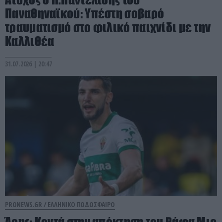
Παναθηναϊκού: Υπέστη σοβαρό
τραυματισμό στο φιλικό παιχνίδι με την
Καλλιθέα
31.07.2026 | 20:47
PRONEWS.GR /
ΕΛΛΗΝΙΚΟ ΠΟΔΟΣΦΑΙΡΟ
Άρης: Κοντά στην απόκτηση του Ράφα Μιρ