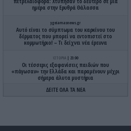
πετρελαιοφόρα: Χτύπησαν το δεύτερο σε μία
ημέρα στην Ερυθρά Θάλασσα
ygeiamasnews.gr
Αυτό είναι το σύμπτωμα του καρκίνου του
δέρματος που μπορεί να εντοπιστεί στο
κομμωτήριο! – Τι δείχνει νέα έρευνα
ΙΣΤΟΡΙΑ
23:00
Οι τέσσερις εξαφανίσεις παιδιών που
«πάγωσαν» την Ελλάδα και παραμένουν μέχρι
σήμερα άλυτα μυστήρια
ΔΕΙΤΕ ΟΛΑ ΤΑ ΝΕΑ
ΕΣΩΤΕΡΙΚΗ ΑΣΦΑΛΕΙΑ
22:57
Φωτιά τώρα πάνω από το αρχαίο θέατρο
Δημητριάδος
ΕΣΩΤΕΡΙΚΗ ΑΣΦΑΛΕΙΑ
22:52
Ρίο: Χτύπησαν 18χρονο με κατσαβίδι 13 φορές και