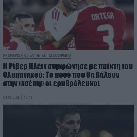
PRONEWS.GR /
ΕΛΛΗΝΙΚΟ ΠΟΔΟΣΦΑΙΡΟ
Η Ρίβερ Πλέιτ συμφώνησε με παίκτη του
Ολυμπιακού: Το ποσό που θα βάλουν
στην «τσέπη» οι ερυθρόλευκοι
04.08.2026 | 16:41