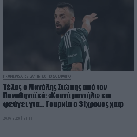
PRONEWS.GR /
ΕΛΛΗΝΙΚΟ ΠΟΔΟΣΦΑΙΡΟ
Τέλος ο Μανόλης Σιώπης από τον
Παναθηναϊκό: «Κουνά μαντήλι» και
φεύγει για… Τουρκία ο 31χρονος χαφ
26.07.2026 | 21:11