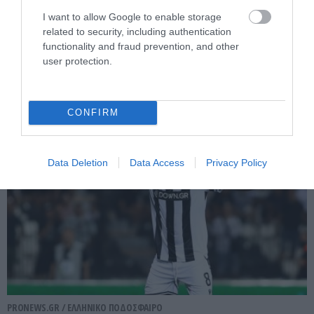
Ποια Αϊντχόφεν; – Ελληνική ομάδα
I want to allow Google to enable storage
related to security, including authentication
έπιασε στον «ύπνο» τα ευρωπαϊκά
functionality and fraud prevention, and other
«μεγαθήρια» και κάνει δικό της τον
user protection.
Φίλιπ Κόστιτς!
01.08.2026 | 13:35
CONFIRM
Data Deletion
Data Access
Privacy Policy
PRONEWS.GR /
ΕΛΛΗΝΙΚΟ ΠΟΔΟΣΦΑΙΡΟ