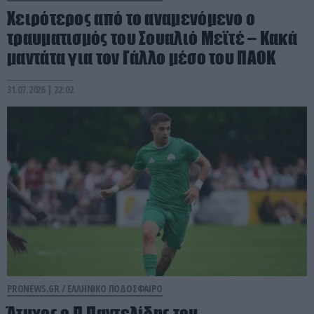
Χειρότερος από το αναμενόμενο ο
τραυματισμός του Σουαλιό Μεϊτέ – Kακά
μαντάτα για τον Γάλλο μέσο του ΠΑΟΚ
31.07.2026 | 22:02
PRONEWS.GR /
ΕΛΛΗΝΙΚΟ ΠΟΔΟΣΦΑΙΡΟ
Άτυχος ο Π.Παντελίδης του