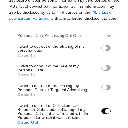
disclosure of your personal information by third parties on the
IAB’s list of downstream participants. This information may
also be disclosed by us to third parties on the
IAB’s List of
Downstream Participants
that may further disclose it to other
third parties.
Please note that this website/app uses one or more Google
Personal Data Processing Opt Outs
services and may gather and store information including but
not limited to your visit or usage behaviour. You may click to
I want to opt-out of the Sharing of my
personal data.
grant or deny consent to Google and its third-party tags to
Opted In
use your data for below specified purposes in below Google
consent section.
I want to opt-out of the Sale of my
Personal Data.
PRONEWS.GR /
ΕΛΛΗΝΙΚΟ ΠΟΔΟΣΦΑΙΡΟ
Opted In
Ο Παναθηναϊκός «φουλάρει» για πρώην
I want to opt-out of processing my
άσο της ΑΕΚ – Αγωνίστηκε 4,5 χρόνια με
Personal Data for Targeted Advertising.
Opted In
τους «κίτρινομαυρους»
I want to opt-out of Collection, Use,
Retention, Sale, and/or Sharing of my
02.08.2026 | 21:28
Personal Data that Is Unrelated with the
Purposes for which it was collected.
Opted Out