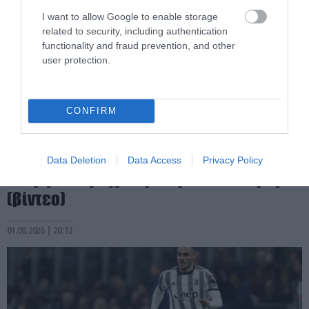
I want to allow Google to enable storage
related to security, including authentication
functionality and fraud prevention, and other
user protection.
CONFIRM
PRONEWS.GR /
ΕΛΛΗΝΙΚΟ ΠΟΔΟΣΦΑΙΡΟ
Χαμός στο «Ελευθέριος Βενιζέλος» από
Data Deletion
Data Access
Privacy Policy
τους φίλους της Μαρκό για τον Ελ Αραμπί
(βίντεο)
01.08.2026 | 20:12