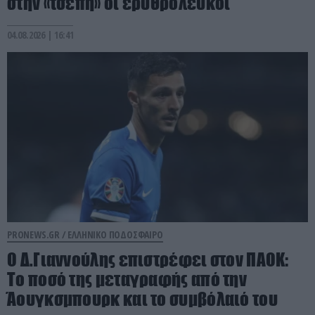
στην «τσέπη» οι ερυθρόλευκοι
04.08.2026 | 16:41
PRONEWS.GR /
ΕΛΛΗΝΙΚΟ ΠΟΔΟΣΦΑΙΡΟ
Ο Δ.Γιαννούλης επιστρέφει στον ΠΑΟΚ:
Το ποσό της μεταγραφής από την
Άουγκσμπουρκ και το συμβόλαιό του