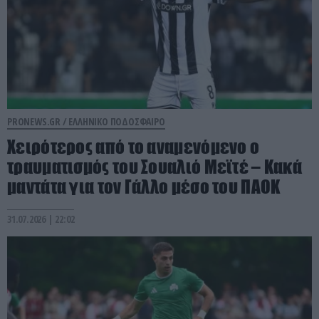
PRONEWS.GR /
ΕΛΛΗΝΙΚΟ ΠΟΔΟΣΦΑΙΡΟ
Χειρότερος από το αναμενόμενο ο
τραυματισμός του Σουαλιό Μεϊτέ – Kακά
μαντάτα για τον Γάλλο μέσο του ΠΑΟΚ
31.07.2026 | 22:02