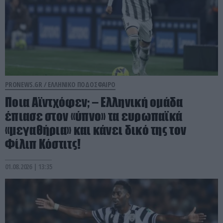
PRONEWS.GR /
ΕΛΛΗΝΙΚΟ ΠΟΔΟΣΦΑΙΡΟ
Ποια Αϊντχόφεν; – Ελληνική ομάδα
έπιασε στον «ύπνο» τα ευρωπαϊκά
«μεγαθήρια» και κάνει δικό της τον
Φίλιπ Κόστιτς!
01.08.2026 | 13:35