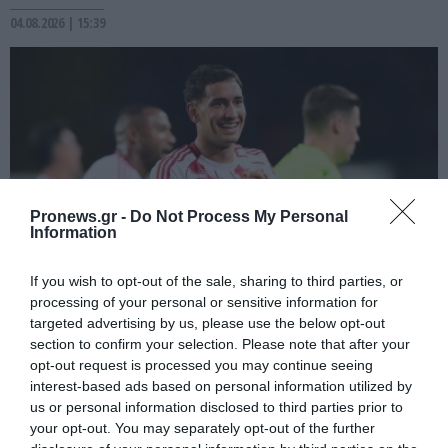
04.08.2026 | 15:39
Pronews.gr -
Do Not Process My Personal
Information
If you wish to opt-out of the sale, sharing to third parties, or
processing of your personal or sensitive information for
PRONEWS.GR /
ΕΛΛΗΝΙΚΟ ΠΟΔΟΣΦΑΙΡΟ
targeted advertising by us, please use the below opt-out
Ολυμπιακός: Η αποστολή με τη
section to confirm your selection. Please note that after your
Ναϊμέγκεν με μια μεγάλη έκπληξη
opt-out request is processed you may continue seeing
interest-based ads based on personal information utilized by
us or personal information disclosed to third parties prior to
03.08.2026 | 21:22
your opt-out. You may separately opt-out of the further