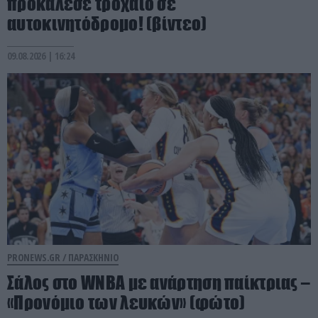
προκάλεσε τροχαίο σε
αυτοκινητόδρομο! (βίντεο)
09.08.2026 | 16:24
PRONEWS.GR /
ΠΑΡΑΣΚΗΝΙΟ
Σάλος στο WNBA με ανάρτηση παίκτριας –
«Προνόμιο των λευκών» (φώτο)