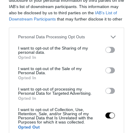
disclosure of your personal information by third parties on the
IAB’s list of downstream participants. This information may
also be disclosed by us to third parties on the
IAB’s List of
Downstream Participants
that may further disclose it to other
third parties.
Please note that this website/app uses one or more Google
Personal Data Processing Opt Outs
PRONEWS.GR /
ΠΑΡΑΣΚΗΝΙΟ
services and may gather and store information including but
Το «καρφί» της ΤΣΣΚΑ 1948 για τον
not limited to your visit or usage behaviour. You may click to
I want to opt-out of the Sharing of my
personal data.
grant or deny consent to Google and its third-party tags to
Παναθηναϊκό λίγο πριν τη ρεβάνς στη
Opted In
use your data for below specified purposes in below Google
Βουλγαρία
consent section.
I want to opt-out of the Sale of my
Personal Data.
Opted In
09.08.2026 | 19:13
I want to opt-out of processing my
Personal Data for Targeted Advertising.
Opted In
I want to opt-out of Collection, Use,
Retention, Sale, and/or Sharing of my
Personal Data that Is Unrelated with the
Purposes for which it was collected.
Opted Out