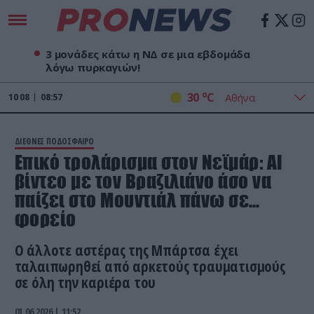
3 μονάδες κάτω η ΝΔ σε μια εβδομάδα
λόγω πυρκαγιών!
o
30
C
10
08
08:57
ΔΙΕΘΝΕΣ ΠΟΔΟΣΦΑΙΡΟ
Επικό τρολάρισμα στον Νεϊμάρ: Αl
βίντεο με τον Βραζιλιάνο άσο να
παίζει στο Μουντιάλ πάνω σε…
φορείο
Ο άλλοτε αστέρας της Μπάρτσα έχει
ταλαιπωρηθεί από αρκετούς τραυματισμούς
σε όλη την καριέρα του
01.06.2026 | 11:52