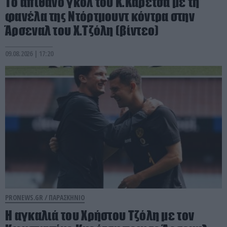
Το απίθανο γκολ του Κ.Καρέτσα με τη
φανέλα της Ντόρτμουντ κόντρα στην
Άρσεναλ του Χ.Τζόλη (βίντεο)
09.08.2026 | 17:20
PRONEWS.GR /
ΠΑΡΑΣΚΗΝΙΟ
Η αγκαλιά του Χρήστου Τζόλη με τον