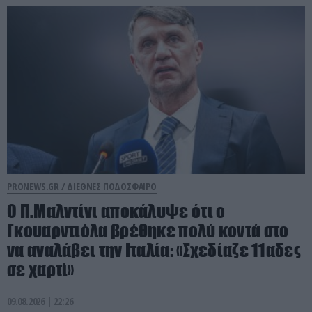
PRONEWS.GR /
ΔΙΕΘΝΕΣ ΠΟΔΟΣΦΑΙΡΟ
Ο Π.Μαλντίνι αποκάλυψε ότι ο
Γκουαρντιόλα βρέθηκε πολύ κοντά στο
να αναλάβει την Ιταλία: «Σχεδίαζε 11αδες
σε χαρτί»
09.08.2026 | 22:26