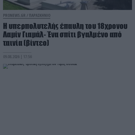
PRONEWS.GR /
ΠΑΡΑΣΚΗΝΙΟ
Η υπερπολυτελής έπαυλη του 18χρονου
Λαμίν Γιαμάλ- Ένα σπίτι βγαλμένο από
ταινία (βίντεο)
09.08.2026 | 17:56