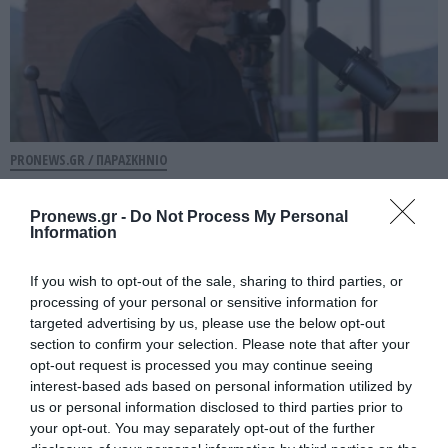
PRONEWS.GR /
ΠΑΡΑΣΚΗΝΙΟ
«Βόμβα» από τον Δ.Γιαννακόπουλο: «Θα
Pronews.gr -
Do Not Process My Personal
φύγω σε 5 χρόνια από τον Παναθηναϊκό
Information
– Το 2020 “φλέρταρα” με τον θάνατο»
If you wish to opt-out of the sale, sharing to third parties, or
09.08.2026 | 20:03
processing of your personal or sensitive information for
targeted advertising by us, please use the below opt-out
section to confirm your selection. Please note that after your
opt-out request is processed you may continue seeing
interest-based ads based on personal information utilized by
us or personal information disclosed to third parties prior to
your opt-out. You may separately opt-out of the further