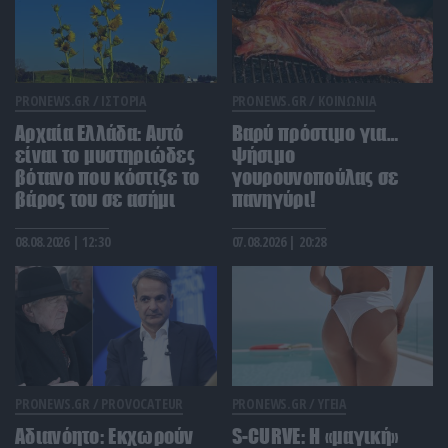
τοποθέτηση GPS στο αυτοκίνητό της
ΚΑΤΟΙΚΙΔΙΑ
11:11
Πώς οι γάτες βρίσκουν πάντα τον δρόμο για το
σπίτι τους
PRONEWS.GR /
ΙΣΤΟΡΙΑ
PRONEWS.GR /
ΚΟΙΝΩΝΙΑ
Αρχαία Ελλάδα: Αυτό
Βαρύ πρόστιμο για…
ΚΙΝΗΜΑΤΟΓΡΑΦΟΣ
11:10
είναι το μυστηριώδες
ψήσιμο
Η «Οδύσσεια» του Κ.Νόλαν κατέγραψε δύο
βότανο που κόστιζε το
γουρουνοπούλας σε
ιστορικά ρεκόρ λίγο μόλις καιρό μετά την
βάρος του σε ασήμι
πανηγύρι!
πρεμιέρα της
08.08.2026 | 12:30
07.08.2026 | 20:28
ΕΝΟΠΛΕΣ ΣΥΓΚΡΟΥΣΕΙΣ
11:04
Οι ιρανικές δυνάμεις κατέρριψαν drone της
Σαουδικής Αραβίας κοντά στα Στενά του Ορμούζ:
Δείτε βίντεο (upd)
ΚΟΣΜΟΣ
11:00
PRONEWS.GR /
PROVOCATEUR
PRONEWS.GR /
ΥΓΕΙΑ
Αποκάλυψη από τον Τάκερ Κάρλσον: Η πτυχή της
Αδιανόητο: Εκχωρούν
ρωσικής κοινωνίας που ΗΠΑ και χώρες της ΕΕ
S-CURVE: Η «μαγική»