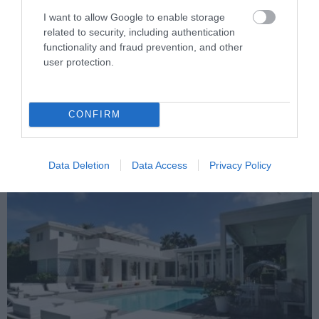
I want to allow Google to enable storage
related to security, including authentication
functionality and fraud prevention, and other
PRONEWS.GR /
ΠΑΡΑΣΚΗΝΙΟ
user protection.
Ο Λιονέλ Μέσι έφτασε στο Ροζάριο της
Αργεντινής για την κηδεία του πατέρα
CONFIRM
του (βίντεο)
09.08.2026 | 18:08
Data Deletion
Data Access
Privacy Policy