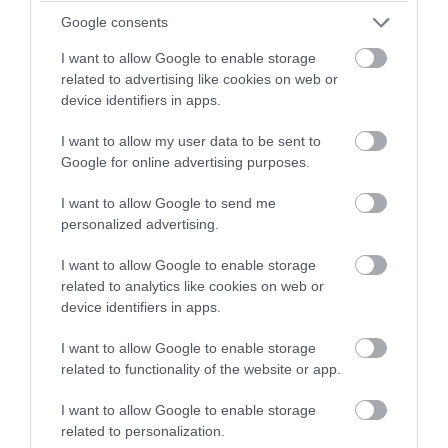
Google consents
I want to allow Google to enable storage
related to advertising like cookies on web or
device identifiers in apps.
PRONEWS.GR /
ΠΑΡΑΣΚΗΝΙΟ
Δ.Γιαννακόπουλος: «Πριν δέκα χρόνια
I want to allow my user data to be sent to
πήγαινες στο ΣΕΦ και άκουγες οφσάιντ –
Google for online advertising purposes.
Έμαθαν ότι η μπάλα είναι πορτοκαλί»
I want to allow Google to send me
personalized advertising.
09.08.2026 | 18:23
I want to allow Google to enable storage
related to analytics like cookies on web or
device identifiers in apps.
I want to allow Google to enable storage
related to functionality of the website or app.
I want to allow Google to enable storage
related to personalization.