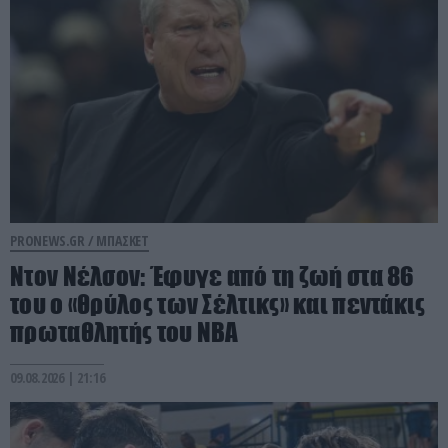
PRONEWS.GR /
ΜΠΑΣΚΕΤ
Ντον Νέλσον: Έφυγε από τη ζωή στα 86
του ο «θρύλος των Σέλτικς» και πεντάκις
πρωταθλητής του NBA
09.08.2026 | 21:16