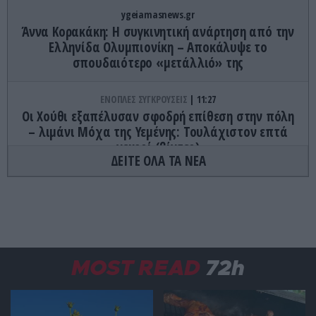
ygeiamasnews.gr
Άννα Κορακάκη: Η συγκινητική ανάρτηση από την
Ελληνίδα Ολυμπιονίκη – Αποκάλυψε το
σπουδαιότερο «μετάλλιό» της
ΕΝΟΠΛΕΣ ΣΥΓΚΡΟΥΣΕΙΣ
11:27
Οι Χούθι εξαπέλυσαν σφοδρή επίθεση στην πόλη
– λιμάνι Μόχα της Υεμένης: Toυλάχιστον επτά
νεκροί (βίντεο)
ΔΕΙΤΕ ΟΛΑ ΤΑ ΝΕΑ
ΑΣΤΡΑ & ΖΩΔΙΑ
11:19
Σημαντική μέρα η 10η Αυγούστου για όλα τα
ζώδια: Δείτε τις ραγδαίες αλλαγές που θα
ακολουθήσουν από σήμερα
MOST READ
72h
ΚΟΙΝΩΝΙΑ
11:19
Ηράκλειο: Συνελήφθη 23χρονος μετά από
καταγγελία πρώην συντρόφου του για