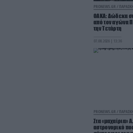
PRONEWS.GR /
ΠΑΡΑΣΚ
ΟΑΚΑ: Δώδεκα σ
από τον αγώνα Π
την Τετάρτη
07.08.2026 | 13:36
PRONEWS.GR /
ΠΑΡΑΣΚ
Στα «μαχαίρια» Α
αστρονομικό ποσ