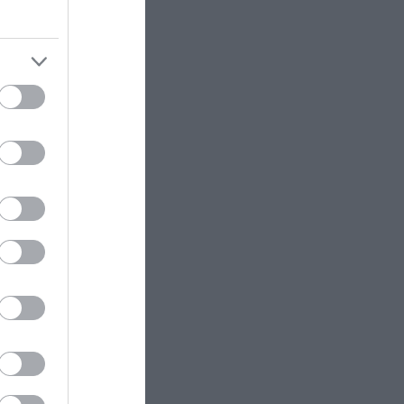
Οι εκκλησίες που βρέθηκαν
θαμμένες κάτω από τη Γη
CELEBRITIES
13:46
Ι.Τούνη: Η αδημοσίευτη
φωτογραφία με τον σύντροφό
ram
της από την αρχή της σχέσης
τους
AUTO - MOTO
13:45
Αυτό το γνωρίζατε; – Πότε και
πού τοποθετήθηκε το πρώτο
φανάρι στους ελληνικούς
δρόμους
ΕΣΩΤΕΡΙΚΗ ΑΣΦΑΛΕΙΑ
13:42
Χανιά: 64χρονος έχασε τη ζωή
του σε πισίνα ξενοδοχείου –
Συνελήφθη ο ιδιοκτήτης