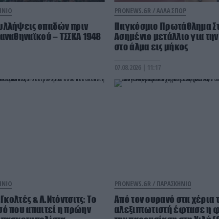
ΗΝΙΟ
PRONEWS.GR /
ΑΛΛΑ ΣΠΟΡ
υλλήψεις οπαδών πριν
Παγκόσμιο Πρωτάθλημα Στ
αναθηναϊκού – ΤΣΣΚΑ 1948
Ασημένιο μετάλλιο για τη
στο άλμα εις μήκος
07.08.2026 | 11:17
ΗΝΙΟ
PRONEWS.GR /
ΠΑΡΑΣΚΗΝΙΟ
.Γκολτές & Λ.Ντόντσιτς: Το
Από τον ουρανό στα χέρια 
ό που απαιτεί η πρώην
αλεξιπτωτιστή έφτασε η φ