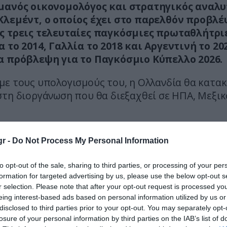
μανός οικονομολόγος και στρατηγικός αναλυ
Κλεμέντ, ο οποίος έχει στο παρελθόν προβλέ
ς τρεις τελευταίες παγκόσμιες πρωταθλήτρι
 το 2014, Γαλλία το 2018 και Αργεντινή το 202
α πρόβλεψη για το Παγκόσμιο Κύπελλο 2026.
με τους υπολογισμούς του, η Ολλανδία θα κατακ
τη διοργάνωση που θα διεξαχθεί σε ΗΠΑ, Μεξικ
ικό προβλέπει ότι θα αντιμετωπίσει την Πορ
r -
Do Not Process My Personal Information
ία προς τον τελικό, ο αναλυτής εκτιμά αρκετές 
to opt-out of the sale, sharing to third parties, or processing of your per
.
formation for targeted advertising by us, please use the below opt-out s
r selection. Please note that after your opt-out request is processed y
α φέρεται να αποκλείει τη Γαλλία στα προημιτελ
eing interest-based ads based on personal information utilized by us or
ία στα ημιτελικά, ενώ η Πορτογαλία να ξεπερνά 
disclosed to third parties prior to your opt-out. You may separately opt-
 και την Αγγλία αντίστοιχα.
losure of your personal information by third parties on the IAB’s list of