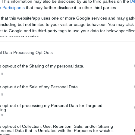
. This information may also be disclosed by us to third parties on the
IA
ψεις του βασίζονται σε μαθηματικά μοντέλα κα
Participants
that may further disclose it to other third parties.
κή ανάλυση, ωστόσο παραμένουν θεωρητικές εκτ
 that this website/app uses one or more Google services and may gath
εβαιότητες για την εξέλιξη του τουρνουά.
including but not limited to your visit or usage behaviour. You may click 
 to Google and its third-party tags to use your data for below specifi
ogle consent section.
ΣΗΜΕΡΑ
ς 10 οδηγούς δεν τη γνωρίζουν: Η πινακίδα που δί
l Data Processing Opt Outs
αιότητα στους ελληνικούς δρόμους
o opt-out of the Sharing of my personal data.
 με ένα κλικ – Ο ανεμιστήρας που θα σώσει το κα
In
την καλύτερη θερινή προσφορά
o opt-out of the Sale of my Personal Data.
ήταν ο αρχαίος Έλληνας θαλασσοπόρος που ταξίδ
In
 To άδοξο «τέλος» του
to opt-out of processing my Personal Data for Targeted
ing.
In
Ακολουθήστε το
pronews.gr
στο Google News και μ
πρώτοι όλες τις ειδήσεις
o opt-out of Collection, Use, Retention, Sale, and/or Sharing
ersonal Data that Is Unrelated with the Purposes for which it
lected.