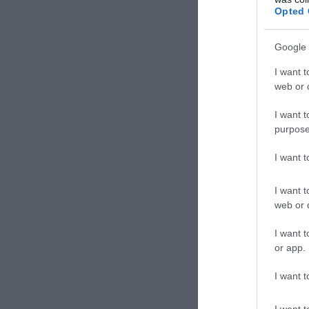
Opted 
TAGS:
ΕΘΝ
Google 
I want t
web or d
Δε
I want t
purpose
I want 
I want t
web or d
I want t
or app.
I want t
I want t