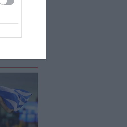
ΑΣΤΡΑ & ΖΩΔΙΑ
13:39
Τα τέσσερα ζώδια που θα ζήσουν
μεγάλες ερωτικές αλλαγές μέχρι
το τέλος του καλοκαιριού
ΠΑΡΑΣΚΗΝΙΟ
13:36
ΟΑΚΑ: Δώδεκα συλλήψεις οπαδών
πριν από τον αγώνα
Παναθηναϊκού – ΤΣΣΚΑ 1948 την
Τετάρτη
GOOD LIFE
13:30
Ο γρίφος με τον βαρκάρη και το
πρόβατο που έχει «τρελάνει» το
διαδίκτυο – Μπορείτε να τον
λύσετε;
ΔΙΑΤΡΟΦΗ
13:29