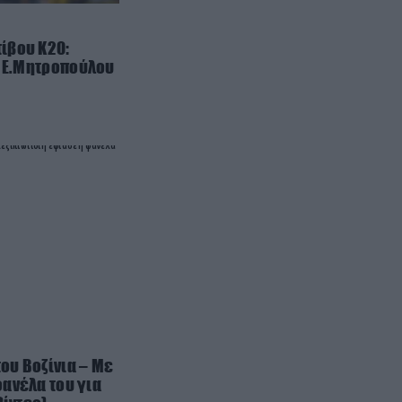
Αυτά είναι τα φρούτα και τα
λαχανικά του Αυγούστου: Οι
εποχικές επιλογές που πρέπει να
ίβου Κ20:
ν Ε.Μητροπούλου
βάλετε στο τραπέζι σας
ΚΟΣΜΟΣ
13:27
Νέα Ζηλανδία: Δημοτική
σύμβουλος συμμετείχε σε
συνεδρίαση από το… μπάνιο της!
– Δείτε το viral βίντεο
ΠΟΛΙΤΙΚΗ ΠΡΟΣΤΑΣΙΑ
13:18
Φορτηγό μεταφέρει πτερύγιο
ανεμογεννήτριας αλλά… το
δυσκολεύουν τα δένδρα! (βίντεο)
TRAVEL
13:15
του Βοζίνια – Με
Πιλότος αποκαλύπτει: Αυτό είναι
ανέλα του για
το μεγαλύτερο λάθος που κάνουν