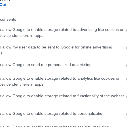
Out
ΙΚΗ ΟΛΛΑΝΔΙΑΣ
ΜΟΥΝΤΙΑΛ
ΠΡΟΒΛΕΨΗ
consents
o allow Google to enable storage related to advertising like cookies on
evice identifiers in apps.
ίτε μας ζωντανά στο
YouTube
,
Twitch
,
X
,
Teleg
o allow my user data to be sent to Google for online advertising
s.
to allow Google to send me personalized advertising.
o allow Google to enable storage related to analytics like cookies on
evice identifiers in apps.
o allow Google to enable storage related to functionality of the website
o allow Google to enable storage related to personalization.
o allow Google to enable storage related to security, including