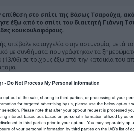
 επίθεση στο σπίτι της Βάσως Τσαρούχα, ακ
σε έξω από το σπίτι του διαιτητή Γιάννη Τ
δες κουκουλοφόρους.
ής υπέβαλε καταγγελία στην αστυνομία, μετά το
ικό με συνθήματα που γράφτηκαν τα ξημερώματ
(13/06) σε τοίχους έξω από την κατοικία του α
άτομα.
 με όσα ανέφερε, κουκουλοφόροι προχώρησ
r -
Do Not Process My Personal Information
μένη δράση, προκαλώντας φθορές και
ώντας κλίμα ανησυχίας για την ασφάλειά το
to opt-out of the sale, sharing to third parties, or processing of your per
ιάς του.
formation for targeted advertising by us, please use the below opt-out s
r selection. Please note that after your opt-out request is processed y
eing interest-based ads based on personal information utilized by us or
 διαιτητής είχε πρόσφατα διευθύνει το πρώτο 
disclosed to third parties prior to your opt-out. You may separately opt-
ικούς της Stoiximan GBL ανάμεσα σε Ολυμπιακό 
losure of your personal information by third parties on the IAB’s list of
κό, γεγονός που τον είχε φέρει στο επίκεντρο 