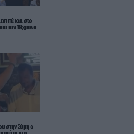
Οι απατεώνες που κατάφεραν να
«πουλήσουν» μνημεία που δεν
τους ανήκαν – Η ιστορία της
ιτσιπά και στο
πώλησης του Πύργου του Άιφελ
πό τον 19χρονο
ΔΙΕΘΝΗΣ ΑΣΦΑΛΕΙΑ
22:15
Τρόμος στη βόρεια Καρολίνα μετά
από ένοπλη επίθεση σε κατοικία:
Νεκρά τρία μέλη οικογένειας – 4
οι τραυματίες (upd)
ΕΝΟΠΛΕΣ ΣΥΓΚΡΟΥΣΕΙΣ
22:12
Θορυβήθηκαν οι Ουκρανοί με τις
δηλώσεις Ρώσου υποπτέραρχου:
«S-400 κατέρριψαν 10 MiG-29 σε
μόλις μια μέρα!»
ΤΕΧΝΟΛΟΓΙΑ
22:05
ου στην Σύμη ο
Στην κορυφή του κλάδου
ν πιάτα στο