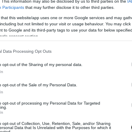
. This information may also be disclosed by us to third parties on the
IA
τητας.
Participants
that may further disclose it to other third parties.
 that this website/app uses one or more Google services and may gath
λία έγινε στην αστυνομική διεύθυνση Καλαμάτας
including but not limited to your visit or usage behaviour. You may click 
ι και η τοποθέτηση της ΚΕΔ και της ΟΔΚΕ για τ
 to Google and its third-party tags to use your data for below specifi
ικό.
ogle consent section.
ΣΗΜΕΡΑ
l Data Processing Opt Outs
 οπτικών ινών κυριαρχούν στο ουκρανικό μέτωπο 
o opt-out of the Sharing of my personal data.
In
θηναϊκός μετέτρεψε σε… τελικό τη ρεβάνς με την
ετά το 1-1
o opt-out of the Sale of my Personal Data.
δρος του Ιράν αποκαλύπτει για την υγεία του Μο
In
ΐ «τώρα είναι πολύ δύσκολη η επικοινωνία»
to opt-out of processing my Personal Data for Targeted
ing.
In
Ακολουθήστε το
pronews.gr
στο Google News και μ
o opt-out of Collection, Use, Retention, Sale, and/or Sharing
πρώτοι όλες τις ειδήσεις
ersonal Data that Is Unrelated with the Purposes for which it
lected.