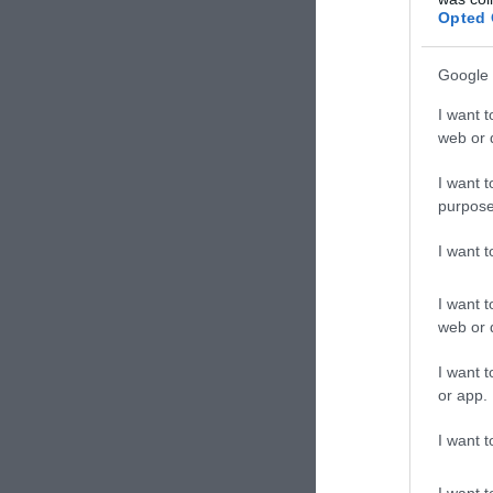
Opted 
TAGS:
ΓΙΑ
Google 
I want t
web or d
Δε
I want t
purpose
I want 
I want t
web or d
I want t
or app.
I want t
I want t