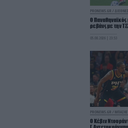
PRONEWS.GR /
ΔΙΕΘΝΕ
Ο Παναθηναϊκός 
ρεβάνς με την ΤΣ
05.08.2026 | 23:53
PRONEWS.GR /
ΜΠΑΣΚΕ
Ο Κέβιν Ντουράν
Γ.Αντετοκούνμπο