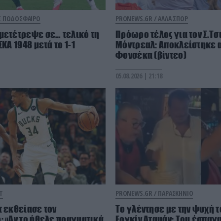
Σ ΠΟΔΟΣΦΑΙΡΟ
PRONEWS.GR /
ΑΛΛΑ ΣΠΟΡ
μετέτρεψε σε… τελικό τη
Πρόωρο τέλος για τον Σ.Τσ
ΣΚΑ 1948 μετά το 1-1
Μόντρεαλ: Αποκλείστηκε α
Φονσέκα (βίντεο)
05.08.2026 | 21:18
Τ
PRONEWS.GR /
ΠΑΡΑΣΚΗΝΙΟ
τ εκθείασε τον
Το γλέντησε με την ψυχή τ
: «Αν το ήθελε πραγματικά,
Εργκίν Αταμάν: Του έσπαγα