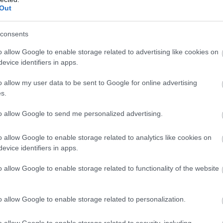
Out
ΝΝΗΣ ΤΣΙΜΠΟΥΡΗΣ
ΕΠΙΘΕΣΗ
ΚΟΥΚΟΥΛΟΦΟΡΟΙ
ΣΠΙΤΙ
consents
o allow Google to enable storage related to advertising like cookies on
evice identifiers in apps.
ίτε μας ζωντανά στο
YouTube
,
Twitch
,
X
,
Teleg
o allow my user data to be sent to Google for online advertising
s.
to allow Google to send me personalized advertising.
o allow Google to enable storage related to analytics like cookies on
evice identifiers in apps.
o allow Google to enable storage related to functionality of the website
o allow Google to enable storage related to personalization.
o allow Google to enable storage related to security, including