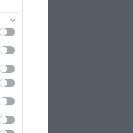
που «πάγωσαν» την Ελλάδα και
παραμένουν μέχρι σήμερα άλυτα
μυστήρια
ΕΣΩΤΕΡΙΚΗ ΑΣΦΑΛΕΙΑ
22:57
Φωτιά τώρα πάνω από το
αρχαίο θέατρο Δημητριάδος
ram
ΕΣΩΤΕΡΙΚΗ ΑΣΦΑΛΕΙΑ
22:52
Ρίο: Χτύπησαν 18χρονο με
κατσαβίδι 13 φορές και πήγαν να
τον πετάξουν στη θάλασσα!
ΚΟΙΝΩΝΙΑ
22:49
Σε Γερμανό τουρίστα που είχε
χαθεί με άλλους επτά ανήκει η
σορός που εντοπίστηκε στην
Σύμη