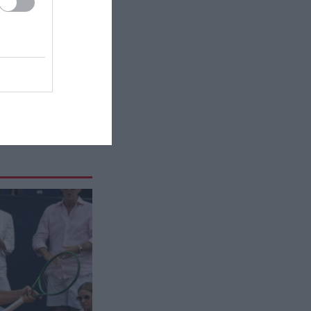
ΙΣΤΟΡΙΑ
22:45
Αυτοί είναι οι κωδικοί που
προσπαθούν να «σπάσουν» οι
επιστήμονες εδώ και δεκαετίες
ΙΣΤΟΡΙΑ
22:30
Η «χαμένη εποχή» των γλωσσών:
Όταν η ανθρωπότητα μιλούσε
έως και 75.000 διαφορετικές
γλώσσες
ΠΟΛΙΤΙΚΗ ΠΡΟΣΤΑΣΙΑ
22:30
Σύγκρουση ελικοπτέρων στην
Ψάθα: Οι καταθέσεις του
Βρετανού χειριστή και του
Έλληνα πιλότου από το δεύτερο
μέσο
ΙΣΤΟΡΙΑ
22:15