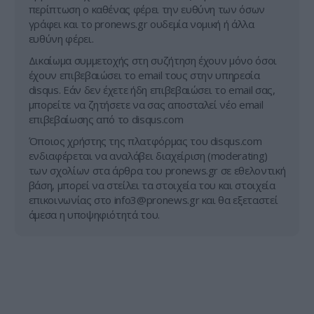
περίπτωση ο καθένας φέρει την ευθύνη των όσων
γράφει και το pronews.gr ουδεμία νομική ή άλλα
ευθύνη φέρει.
Δικαίωμα συμμετοχής στη συζήτηση έχουν μόνο όσοι
έχουν επιβεβαιώσει το email τους στην υπηρεσία
disqus. Εάν δεν έχετε ήδη επιβεβαιώσει το email σας,
μπορείτε να ζητήσετε να σας αποσταλεί νέο email
επιβεβαίωσης από το disqus.com
Όποιος χρήστης της πλατφόρμας του disqus.com
ενδιαφέρεται να αναλάβει διαχείριση (moderating)
των σχολίων στα άρθρα του pronews.gr σε εθελοντική
βάση, μπορεί να στείλει τα στοιχεία του και στοιχεία
επικοινωνίας στο
info3@pronews.gr
και θα εξεταστεί
άμεσα η υποψηφιότητά του.