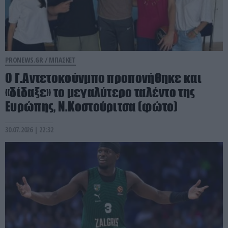
PRONEWS.GR /
ΜΠΑΣΚΕΤ
Ο Γ.Αντετοκούνμπο προπονήθηκε και
«δίδαξε» το μεγαλύτερο ταλέντο της
Ευρώπης, Ν.Κοστούριτσα (φώτο)
30.07.2026 | 22:32