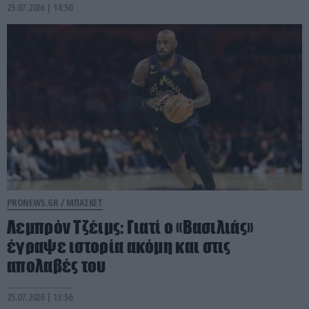
25.07.2026 | 14:50
PRONEWS.GR /
ΜΠΑΣΚΕΤ
Λεμπρόν Τζέιμς: Γιατί ο «Βασιλιάς»
έγραψε ιστορία ακόμη και στις
απολαβές του
25.07.2026 | 13:56