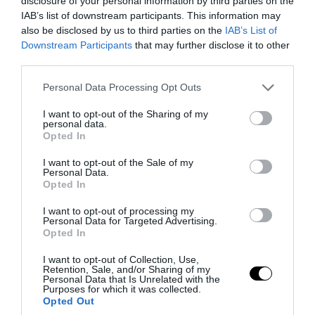
disclosure of your personal information by third parties on the
PRONEWS.GR /
ΜΠΑΣΚΕΤ
IAB’s list of downstream participants. This information may
Το πρόγραμμα του Ολυμπιακού και του
also be disclosed by us to third parties on the
IAB’s List of
Downstream Participants
that may further disclose it to other
Παναθηναϊκού στην Ευρωλίγκα – Πότε
third parties.
είναι το ντέρμπι των «αιωνίων»
Please note that this website/app uses one or more Google
Personal Data Processing Opt Outs
services and may gather and store information including but
29.07.2026 | 11:19
not limited to your visit or usage behaviour. You may click to
I want to opt-out of the Sharing of my
personal data.
grant or deny consent to Google and its third-party tags to
Opted In
use your data for below specified purposes in below Google
consent section.
I want to opt-out of the Sale of my
Personal Data.
Opted In
I want to opt-out of processing my
Personal Data for Targeted Advertising.
Opted In
I want to opt-out of Collection, Use,
Retention, Sale, and/or Sharing of my
Personal Data that Is Unrelated with the
Purposes for which it was collected.
PRONEWS.GR /
ΜΠΑΣΚΕΤ
Opted Out