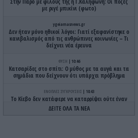
Στην Πάρο με φίλους της η Γ.Καληφώνη: Οι πόζες
με ριγέ μπικίνι (φωτο)
ygeiamasnews.gr
Δεν ήταν μόνο ηθικοί λόγοι: Γιατί εξαφανίστηκε ο
κανιβαλισμός από τις ανθρώπινες κοινωνίες – Τι
δείχνει νέα έρευνα
ΦΥΣΗ
10:46
Κατσαρίδες στο σπίτι: Ο μύθος με τα αυγά και τα
σημάδια που δείχνουν ότι υπάρχει πρόβλημα
ΕΝΟΠΛΕΣ ΣΥΓΚΡΟΥΣΕΙΣ
10:43
Το Κίεβο δεν κατάφερε να καταρρίψει ούτε έναν
από τους 38 ρωσικούς πυραύλους που
ΔΕΙΤΕ ΟΛΑ ΤΑ ΝΕΑ
εκτοξεύτηκαν εναντίον του
ΑΣΤΡΑ & ΖΩΔΙΑ
10:40
Ερμής στον Λέοντα από τις 9 Αυγούστου: Ποια