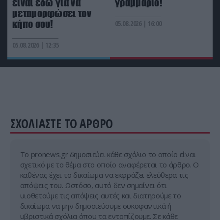
είναι εδώ για να
γραμμάριο!
PROVOCATEUR
09:14
μεταμορφώσει τον
«Όταν δόθηκε εντολή εκκένωσης για το Πόρτο
κήπο σου!
05.08.2026 | 16:00
Γερμενό οι πυροσβέστες έφυγαν πρώτοι»!
05.08.2026 | 12:35
PROVOCATEUR
09:13
Σ.Ξαρχάκος σε Κ.Μητσοτάκη: «Προστατέψτε τα
παιδιά από τον τζόγο» (βίντεο)
ΣΧΟΛΙΑΣΤΕ ΤΟ ΑΡΘΡΟ
Tο pronews.gr δημοσιεύει κάθε σχόλιο το οποίο είναι
σχετικό με το θέμα στο οποίο αναφέρεται το άρθρο. Ο
καθένας έχει το δικαίωμα να εκφράζει ελεύθερα τις
απόψεις του. Ωστόσο, αυτό δεν σημαίνει ότι
υιοθετούμε τις απόψεις αυτές και διατηρούμε το
δικαίωμα να μην δημοσιεύουμε συκοφαντικά ή
υβριστικά σχόλια όπου τα εντοπίζουμε. Σε κάθε