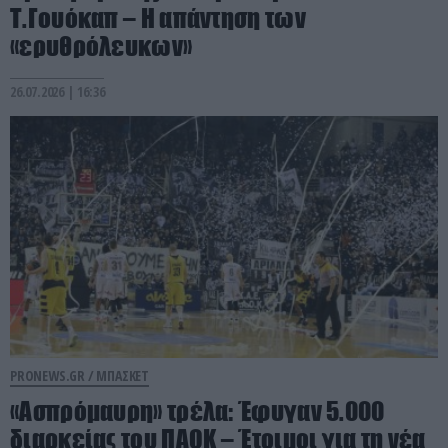
Τ.Γουόκαπ – Η απάντηση των
«ερυθρόλευκων»
26.07.2026 | 16:36
PRONEWS.GR /
ΜΠΑΣΚΕΤ
«Ασπρόμαυρη» τρέλα: Έφυγαν 5.000
διαρκείας του ΠΑΟΚ – Έτοιμοι για τη νέα