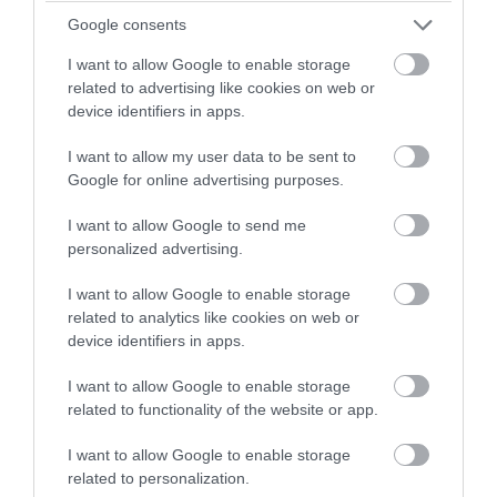
Σήριαλ η υπόθεση του Μ.Χεζόνια: «Είναι
Google consents
κλεισμένος» λένε στο Κλίβελαντ, «δεν
I want to allow Google to enable storage
δώσαμε ποτέ το ΟΚ» λένε στη Μαδρίτη
related to advertising like cookies on web or
device identifiers in apps.
28.07.2026 | 21:22
I want to allow my user data to be sent to
Google for online advertising purposes.
I want to allow Google to send me
personalized advertising.
I want to allow Google to enable storage
related to analytics like cookies on web or
device identifiers in apps.
I want to allow Google to enable storage
related to functionality of the website or app.
PRONEWS.GR /
ΜΠΑΣΚΕΤ
I want to allow Google to enable storage
Ο Μ.Χεζόνια πέρασε την άλλη άκρη του
related to personalization.