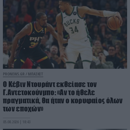
PRONEWS.GR /
ΜΠΑΣΚΕΤ
Ο Κέβιν Ντουράντ εκθείασε τον
Γ.Αντετοκούνμπο: «Αν το ήθελε
πραγματικά, θα ήταν ο κορυφαίος όλων
των εποχών»
05.08.2026 | 18:43