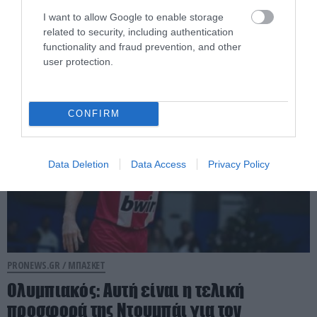
Ατλαντικού: Η ομάδα του ΝΒΑ με την
I want to allow Google to enable storage
οποία «έδωσε» τα χέρια
related to security, including authentication
functionality and fraud prevention, and other
user protection.
26.07.2026 | 20:39
CONFIRM
Data Deletion
Data Access
Privacy Policy
PRONEWS.GR /
ΜΠΑΣΚΕΤ
Ολυμπιακός: Αυτή είναι η τελική
προσφορά της Ντουμπάι για τον