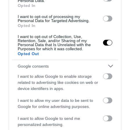
Personal Data.
Opted In
PRONEWS.GR /
ΜΠΑΣΚΕΤ
Παναθηναϊκός: Επίσημη η «βόμβα» με τον
I want to opt-out of processing my
Personal Data for Targeted Advertising.
Σιλβέν Φρανσίσκο
Opted In
I want to opt-out of Collection, Use,
30.07.2026 | 19:12
Retention, Sale, and/or Sharing of my
Personal Data that Is Unrelated with the
Purposes for which it was collected.
Opted Out
Google consents
I want to allow Google to enable storage
related to advertising like cookies on web or
device identifiers in apps.
I want to allow my user data to be sent to
Google for online advertising purposes.
I want to allow Google to send me
PRONEWS.GR /
ΜΠΑΣΚΕΤ
personalized advertising.