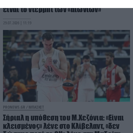
Παναθηναϊκού στην Ευρωλίγκα – Πότε
είναι το ντέρμπι των «αιωνίων»
29.07.2026 | 11:19
PRONEWS.GR /
ΜΠΑΣΚΕΤ
Σήριαλ η υπόθεση του Μ.Χεζόνια: «Είναι
κλεισμένος» λένε στο Κλίβελαντ, «δεν