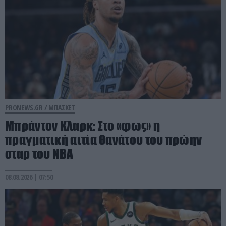
PRONEWS.GR /
ΜΠΑΣΚΕΤ
Μπράντον Κλαρκ: Στο «φως» η
πραγματική αιτία θανάτου του πρώην
σταρ του ΝΒΑ
08.08.2026 | 07:50