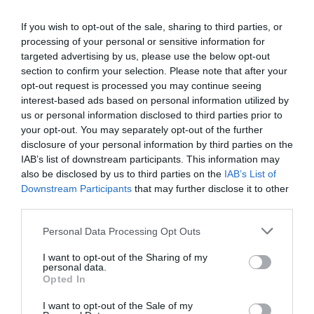
If you wish to opt-out of the sale, sharing to third parties, or
PRONEWS.GR /
ΜΠΑΣΚΕΤ
processing of your personal or sensitive information for
Ο Γ.Αντετοκούνμπο προπονήθηκε και
targeted advertising by us, please use the below opt-out
section to confirm your selection. Please note that after your
«δίδαξε» το μεγαλύτερο ταλέντο της
opt-out request is processed you may continue seeing
Ευρώπης, Ν.Κοστούριτσα (φώτο)
interest-based ads based on personal information utilized by
us or personal information disclosed to third parties prior to
30.07.2026 | 22:32
your opt-out. You may separately opt-out of the further
disclosure of your personal information by third parties on the
IAB’s list of downstream participants. This information may
also be disclosed by us to third parties on the
IAB’s List of
Downstream Participants
that may further disclose it to other
third parties.
Please note that this website/app uses one or more Google
Personal Data Processing Opt Outs
services and may gather and store information including but
not limited to your visit or usage behaviour. You may click to
I want to opt-out of the Sharing of my
personal data.
grant or deny consent to Google and its third-party tags to
Opted In
use your data for below specified purposes in below Google
consent section.
I want to opt-out of the Sale of my