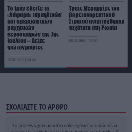
Ρέθυμνο: Πέντε συλλήψεις για τον ξυλοδαρμό
Το Ιράν έδειξε τα
Τρεις Μεραρχίες του
51χρονου Βρετανού
«λάφυρα» ισραηλινών
βορειοκορεατικού
και αμερικανικών
Στρατού αναπτύχθηκαν
μαχητικών
ταχύτατα στη Ρωσία
αεροσκαφών της 7ης
Ιουλίου – Δείτε
08.08.2026 | 13:20
φωτογραφίες
08.08.2026 | 08:40
ΣΧΟΛΙΑΣΤΕ ΤΟ ΑΡΘΡΟ
Tο pronews.gr δημοσιεύει κάθε σχόλιο το οποίο είναι
σχετικό με το θέμα στο οποίο αναφέρεται το άρθρο. Ο