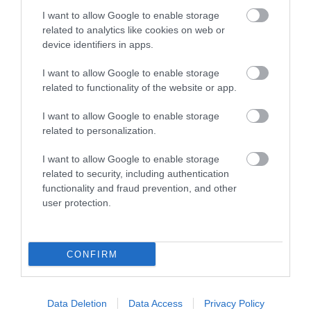
Ποια Βιλερμπάν; – Κίνηση «ρουά ματ»
I want to allow Google to enable storage
από ελληνική ομάδα που έκανε δικό της
related to analytics like cookies on web or
τον ταλαντούχο Φρανσίσκο της Ζαλγκίρις
device identifiers in apps.
29.07.2026 | 22:16
I want to allow Google to enable storage
related to functionality of the website or app.
I want to allow Google to enable storage
related to personalization.
I want to allow Google to enable storage
related to security, including authentication
functionality and fraud prevention, and other
user protection.
CONFIRM
PRONEWS.GR /
ΜΠΑΣΚΕΤ
Το πρόγραμμα του Ολυμπιακού και του
Data Deletion
Data Access
Privacy Policy