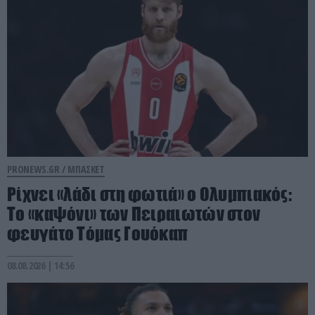
PRONEWS.GR /
ΜΠΑΣΚΕΤ
Ρίχνει «λάδι στη φωτιά» ο Ολυμπιακός:
Το «καψόνι» των Πειραιωτών στον
φευγάτο Τόμας Γουόκαπ
08.08.2026 | 14:56