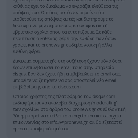
καθένας έχει το δικαίωμα να εκφράζει ελεύθερα τις
απόψεις του. Ωστόσο, αυτό δεν σημαίνει ότι
υιοθετούμε τις απόψεις αυτές και διατηρούμε το
δικαίωμα να μην δημοσιεύουμε συκοφαντικά ή
υβριστικά σχόλια όπου τα εντοπίζουμε. Σε κάθε
περίπτωση ο καθένας φέρει την ευθύνη των όσων
γράφει και το pronews.gr ουδεμία νομική ή άλλα
ευθύνη φέρει.
Δικαίωμα συμμετοχής στη συζήτηση έχουν μόνο όσοι
έχουν επιβεβαιώσει το email τους στην υπηρεσία
disqus. Εάν δεν έχετε ήδη επιβεβαιώσει το email σας,
μπορείτε να ζητήσετε να σας αποσταλεί νέο email
επιβεβαίωσης από το disqus.com
Όποιος χρήστης της πλατφόρμας του disqus.com
ενδιαφέρεται να αναλάβει διαχείριση (moderating)
των σχολίων στα άρθρα του pronews.gr σε εθελοντική
βάση, μπορεί να στείλει τα στοιχεία του και στοιχεία
επικοινωνίας στο
info3@pronews.gr
και θα εξεταστεί
άμεσα η υποψηφιότητά του.