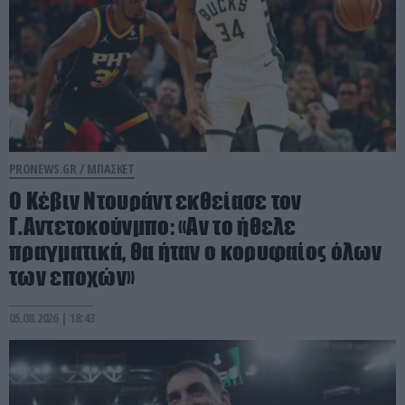
PRONEWS.GR /
ΜΠΑΣΚΕΤ
Ο Κέβιν Ντουράντ εκθείασε τον
Γ.Αντετοκούνμπο: «Αν το ήθελε
πραγματικά, θα ήταν ο κορυφαίος όλων
των εποχών»
05.08.2026 | 18:43