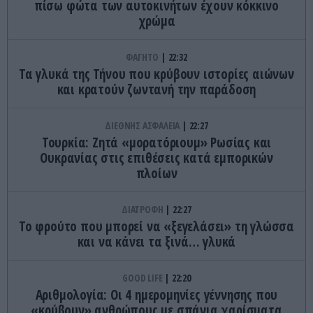
πίσω φώτα των αυτοκινήτων έχουν κόκκινο
χρώμα
ΦΑΓΗΤΟ
22:32
Τα γλυκά της Τήνου που κρύβουν ιστορίες αιώνων
και κρατούν ζωντανή την παράδοση
ΔΙΕΘΝΗΣ ΑΣΦΑΛΕΙΑ
22:27
Τουρκία: Ζητά «μορατόριουμ» Ρωσίας και
Ουκρανίας στις επιθέσεις κατά εμπορικών
πλοίων
ΔΙΑΤΡΟΦΗ
22:27
Το φρούτο που μπορεί να «ξεγελάσει» τη γλώσσα
και να κάνει τα ξινά… γλυκά
GOOD LIFE
22:20
Αριθμολογία: Οι 4 ημερομηνίες γέννησης που
«κρύβουν» ανθρώπους με σπάνια χαρίσματα