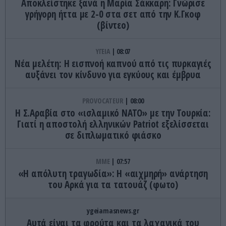
Αποκλείστηκε ξανά η Μαρία Σάκκαρη: Γνώρισε
γρήγορη ήττα με 2-0 στα σετ από την Κ.Γκοφ
(βίντεο)
ΥΓΕΙΑ
08:07
Νέα μελέτη: Η εισπνοή καπνού από τις πυρκαγιές
αυξάνει τον κίνδυνο για εγκύους και έμβρυα
PROVOCATEUR
08:00
Η Σ.Αραβία στο «ισλαμικό ΝΑΤΟ» με την Τουρκία:
Γιατί η αποστολή ελληνικών Patriot εξελίσσεται
σε διπλωματικό φιάσκο
ΜΜΕ
07:57
«Η απόλυτη τραγωδία»: Η «αιχμηρή» ανάρτηση
του Αρκά για τα τατουάζ (φωτο)
ygeiamasnews.gr
Αυτά είναι τα φρούτα και τα λαχανικά του