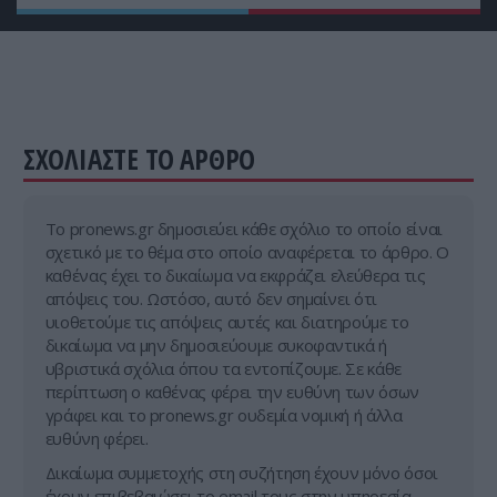
CELEBRITIES
21:40
«Βομβαρδίζει» το instagram με «δροσερά»
στιγμιότυπα η Μ.Σολωμού: Ποζάρει ξανά με το
αγαπημένο της μαγιό (φωτο)
ΣΧΟΛΙΑΣΤΕ ΤΟ ΑΡΘΡΟ
Tο pronews.gr δημοσιεύει κάθε σχόλιο το οποίο είναι
σχετικό με το θέμα στο οποίο αναφέρεται το άρθρο. Ο
καθένας έχει το δικαίωμα να εκφράζει ελεύθερα τις
απόψεις του. Ωστόσο, αυτό δεν σημαίνει ότι
υιοθετούμε τις απόψεις αυτές και διατηρούμε το
δικαίωμα να μην δημοσιεύουμε συκοφαντικά ή
υβριστικά σχόλια όπου τα εντοπίζουμε. Σε κάθε
περίπτωση ο καθένας φέρει την ευθύνη των όσων
γράφει και το pronews.gr ουδεμία νομική ή άλλα
ευθύνη φέρει.
Δικαίωμα συμμετοχής στη συζήτηση έχουν μόνο όσοι
έχουν επιβεβαιώσει το email τους στην υπηρεσία