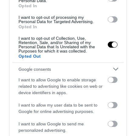
Personal Data.
Opted In
I want to opt-out of processing my
Personal Data for Targeted Advertising.
Opted In
I want to opt-out of Collection, Use,
Retention, Sale, and/or Sharing of my
Personal Data that Is Unrelated with the
Purposes for which it was collected.
Opted Out
Google consents
PRONEWS.GR /
ΜΠΑΣΚΕΤ
I want to allow Google to enable storage
Παναθηναϊκός: Επίσημη η «βόμβα» με τον
related to advertising like cookies on web or
device identifiers in apps.
Σιλβέν Φρανσίσκο
I want to allow my user data to be sent to
30.07.2026 | 19:12
Google for online advertising purposes.
I want to allow Google to send me
personalized advertising.