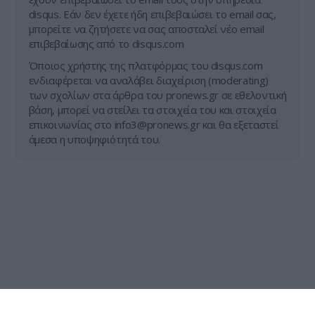
disqus. Εάν δεν έχετε ήδη επιβεβαιώσει το email σας,
μπορείτε να ζητήσετε να σας αποσταλεί νέο email
επιβεβαίωσης από το disqus.com
Όποιος χρήστης της πλατφόρμας του disqus.com
ενδιαφέρεται να αναλάβει διαχείριση (moderating)
των σχολίων στα άρθρα του pronews.gr σε εθελοντική
βάση, μπορεί να στείλει τα στοιχεία του και στοιχεία
επικοινωνίας στο
info3@pronews.gr
και θα εξεταστεί
άμεσα η υποψηφιότητά του.