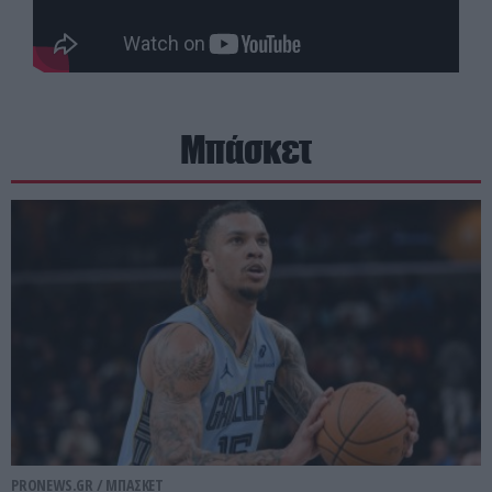
Μπάσκετ
PRONEWS.GR /
ΜΠΑΣΚΕΤ