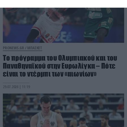
PRONEWS.GR /
ΜΠΑΣΚΕΤ
Το πρόγραμμα του Ολυμπιακού και του
Παναθηναϊκού στην Ευρωλίγκα – Πότε
είναι το ντέρμπι των «αιωνίων»
29.07.2026 | 11:19