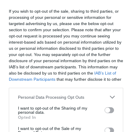
If you wish to opt-out of the sale, sharing to third parties, or
processing of your personal or sensitive information for
targeted advertising by us, please use the below opt-out
section to confirm your selection. Please note that after your
opt-out request is processed you may continue seeing
interest-based ads based on personal information utilized by
us or personal information disclosed to third parties prior to
your opt-out. You may separately opt-out of the further
disclosure of your personal information by third parties on the
IAB’s list of downstream participants. This information may
also be disclosed by us to third parties on the
IAB’s List of
Downstream Participants
that may further disclose it to other
PRONEWS.GR /
ΜΠΑΣΚΕΤ
third parties.
Ο Γ.Αντετοκούνμπο προπονήθηκε και
Please note that this website/app uses one or more Google
Personal Data Processing Opt Outs
«δίδαξε» το μεγαλύτερο ταλέντο της
services and may gather and store information including but
Ευρώπης, Ν.Κοστούριτσα (φώτο)
not limited to your visit or usage behaviour. You may click to
I want to opt-out of the Sharing of my
personal data.
grant or deny consent to Google and its third-party tags to
Opted In
use your data for below specified purposes in below Google
30.07.2026 | 22:32
consent section.
I want to opt-out of the Sale of my