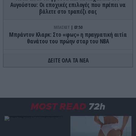
Αυγούστου: Οι εποχικές επιλογές που πρέπει να
βάλετε στο τραπέζι σας
ΜΠΑΣΚΕΤ
07:50
Μπράντον Κλαρκ: Στο «φως» η πραγματική αιτία
θανάτου του πρώην σταρ του ΝΒΑ
ΕΝΟΠΛΕΣ ΣΥΓΚΡΟΥΣΕΙΣ
07:49
ΔΕΙΤΕ ΟΛΑ ΤΑ ΝΕΑ
Ρωσικά πλήγματα με βαλλιστικούς πυραύλους
Iskander-M και drones σε Κίεβο και
Ντνιπροπετρόφσκ: Ισχυρές εκρήξεις
ΘΡΗΣΚΕΙΑ
07:41
Άγιος Τριαντάφυλλος: Ο βίος του μάρτυρα που με
MOST READ
72h
δόλο οι Οθωμανοί τον κατηγόρησαν & τελικά δεν
αρνήθηκε την πίστη του
ΔΙΕΘΝΗΣ ΠΟΛΙΤΙΚΗ
07:37