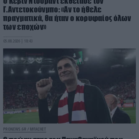
Ο Κέβιν Ντουράντ εκθείασε τον
Γ.Αντετοκούνμπο: «Αν το ήθελε
πραγματικά, θα ήταν ο κορυφαίος όλων
των εποχών»
05.08.2026 | 18:43
PRONEWS.GR /
ΜΠΑΣΚΕΤ