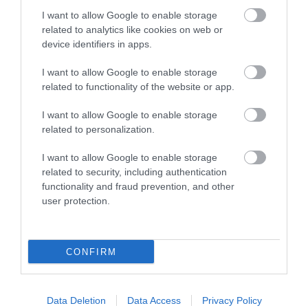
I want to allow Google to enable storage
related to analytics like cookies on web or
device identifiers in apps.
I want to allow Google to enable storage
related to functionality of the website or app.
I want to allow Google to enable storage
related to personalization.
PRONEWS.GR /
ΜΠΑΣΚΕΤ
Ποια Βιλερμπάν; – Κίνηση «ρουά ματ»
I want to allow Google to enable storage
related to security, including authentication
από ελληνική ομάδα που έκανε δικό της
functionality and fraud prevention, and other
τον ταλαντούχο Φρανσίσκο της Ζαλγκίρις
user protection.
29.07.2026 | 22:16
CONFIRM
Data Deletion
Data Access
Privacy Policy