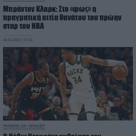
Μπράντον Κλαρκ: Στο «φως» η
πραγματική αιτία θανάτου του πρώην
σταρ του ΝΒΑ
08.08.2026 | 07:50
PRONEWS.GR /
ΜΠΑΣΚΕΤ