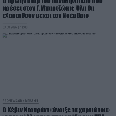
Ο πρώην σταρ του Παναθηναϊκού που
αρέσει στον Γ.Μπαρτζώκα: Όλα θα
εξαρτηθούν μέχρι τον Νοέμβριο
03.08.2026 | 11:00
PRONEWS.GR /
ΜΠΑΣΚΕΤ
Ο Κέβιν Ντουράντ «άνοιξε τα χαρτιά του»