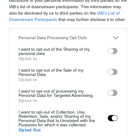
disclosure of your personal information by third parties on the
IAB’s list of downstream participants. This information may
also be disclosed by us to third parties on the
IAB’s List of
Downstream Participants
that may further disclose it to other
third parties.
Please note that this website/app uses one or more Google
Personal Data Processing Opt Outs
services and may gather and store information including but
not limited to your visit or usage behaviour. You may click to
I want to opt-out of the Sharing of my
PRONEWS.GR /
ΔΙΕΘΝΕΣ ΠΟΔΟΣΦΑΙΡΟ
personal data.
grant or deny consent to Google and its third-party tags to
Opted In
«Παράνοια» για τον Μοχάμεντ Σαλάχ στην
use your data for below specified purposes in below Google
consent section.
Τουρκία: Σε παροξυσμό οι φίλοι της
I want to opt-out of the Sale of my
Personal Data.
Τραμπζονσπόρ λόγω του «Φαραώ»
Opted In
(βίντεο)
I want to opt-out of processing my
Personal Data for Targeted Advertising.
Opted In
05.08.2026 | 16:29
I want to opt-out of Collection, Use,
Retention, Sale, and/or Sharing of my
Personal Data that Is Unrelated with the
Purposes for which it was collected.
Opted Out