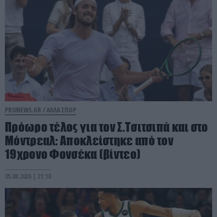
PRONEWS.GR /
ΑΛΛΑ ΣΠΟΡ
Πρόωρο τέλος για τον Σ.Τσιτσιπά και στο
Μόντρεαλ: Αποκλείστηκε από τον
19χρονο Φονσέκα (βίντεο)
05.08.2026 | 21:18