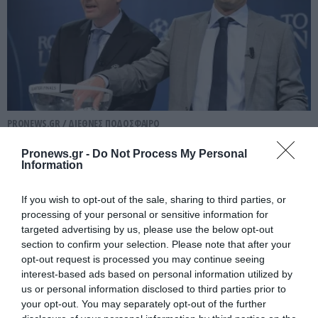
PRONEWS.GR /
ΔΙΕΘΝΕΣ ΠΟΔΟΣΦΑΙΡΟ
Σκληρή γλώσσα από τον Λ.Φίγκο κατά
Pronews.gr -
Do Not Process My Personal
του Τ.Ινφαντίνο: «Μην το σκεφτεί για τις
Information
εκλογές – Έχει χαθεί η αξιοπρέπειά
If you wish to opt-out of the sale, sharing to third parties, or
του»
processing of your personal or sensitive information for
targeted advertising by us, please use the below opt-out
05.08.2026 | 17:02
section to confirm your selection. Please note that after your
opt-out request is processed you may continue seeing
interest-based ads based on personal information utilized by
us or personal information disclosed to third parties prior to
your opt-out. You may separately opt-out of the further