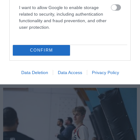
I want to allow Google to enable storage
related to security, including authentication
functionality and fraud prevention, and other
user protection.
PRONEWS.GR /
ΠΑΡΑΣΚΗΝΙΟ
Ντίντα: Το παραμορφωμένο του δάχτυλο
CONFIRM
έγινε viral μετά την εμφάνισή του σε
τελετή της Μίλαν (φώτο)
Data Deletion
Data Access
Privacy Policy
05.08.2026 | 12:03