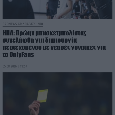
PRONEWS.GR /
ΠΑΡΑΣΚΗΝΙΟ
ΗΠΑ: Πρώην μπασκετμπολίστας
συνελήφθη για δημιουργία
περιεχομένου με νεαρές γυναίκες για
το OnlyFans
05.08.2026 | 11:57