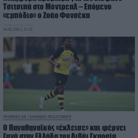
Τσιτσιπά στο Μόντρεαλ – Επόμενο
«εμπόδιο» ο Ζοάο Φονσέκα
04.08.2026 | 21:43
PRONEWS.GR /
ΕΛΛΗΝΙΚΟ ΠΟΔΟΣΦΑΙΡΟ
Ο Παναθηναϊκός «έκλεισε» και φέρνει
ξανά στην Ελλάδα τον Λιβάι Γκαρσία