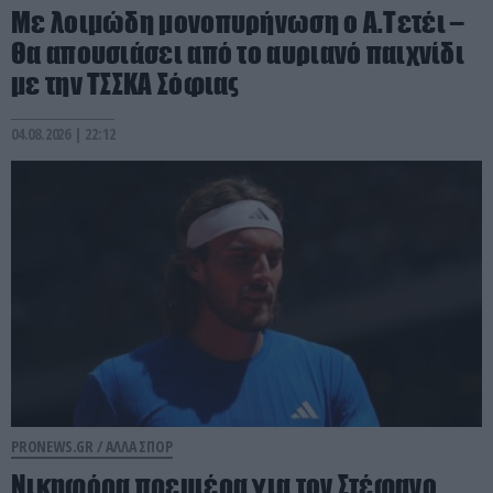
Με λοιμώδη μονοπυρήνωση ο Α.Τετέι –
Θα απουσιάσει από το αυριανό παιχνίδι
με την ΤΣΣΚΑ Σόφιας
04.08.2026 | 22:12
PRONEWS.GR /
ΑΛΛΑ ΣΠΟΡ
Νικηφόρα πρεμιέρα για τον Στέφανο