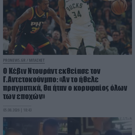
PRONEWS.GR /
ΜΠΑΣΚΕΤ
Ο Κέβιν Ντουράντ εκθείασε τον
Γ.Αντετοκούνμπο: «Αν το ήθελε
πραγματικά, θα ήταν ο κορυφαίος όλων
των εποχών»
05.08.2026 | 18:43