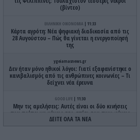
τις Φιλιππίνες: Τουλάχιστον τέσσερις νεκροί
(βίντεο)
ΕΛΛΗΝΙΚΗ ΟΙΚΟΝΟΜΙΑ
11:33
Κάρτα αγρότη: Νέα ψηφιακή διαδικασία από τις
28 Αυγούστου – Πώς θα γίνεται η ενεργοποίησή
της
ygeiamasnews.gr
Δεν ήταν μόνο ηθικοί λόγοι: Γιατί εξαφανίστηκε ο
κανιβαλισμός από τις ανθρώπινες κοινωνίες – Τι
δείχνει νέα έρευνα
GOOD LIFE
11:30
Μην τις αμελήσεις: Αυτές είναι οι δύο κινήσεις
που πρέπει να κάνεις στο σπίτι σου πριν φύγεις
ΔΕΙΤΕ ΟΛΑ ΤΑ ΝΕΑ
διακοπές
ΤΕΧΝΟΛΟΓΙΑ
11:24