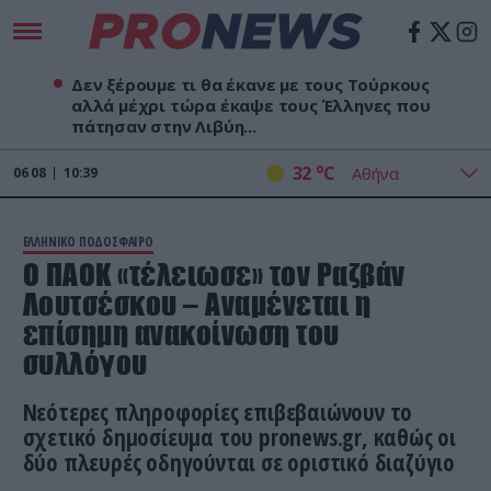
Δεν ξέρουμε τι θα έκανε με τους Τούρκους
αλλά μέχρι τώρα έκαψε τους Έλληνες που
πάτησαν στην Λιβύη...
o
32
C
06
08
10:39
ΕΛΛΗΝΙΚΟ ΠΟΔΟΣΦΑΙΡΟ
O ΠΑΟΚ «τέλειωσε» τον Ραζβάν
Λουτσέσκου – Αναμένεται η
επίσημη ανακοίνωση του
συλλόγου
Νεότερες πληροφορίες επιβεβαιώνουν το
σχετικό δημοσίευμα του pronews.gr, καθώς οι
δύο πλευρές οδηγούνται σε οριστικό διαζύγιο