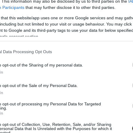
. This information may also be disclosed by us to third parties on the
IA
Participants
that may further disclose it to other third parties.
εν υπάρχει ακόμη επίσημη ανακοίνωση από τον 
 that this website/app uses one or more Google services and may gath
ά ΜΜΕ αναφέρουν ότι οι συζητήσεις βρίσκονται
including but not limited to your visit or usage behaviour. You may click 
νο στάδιο και η συμφωνία θεωρείται εξαιρετικ
 to Google and its third-party tags to use your data for below specifi
ogle consent section.
αφέρει ο δημοσιογράφος Φαμπρίτσιο Ρομάνο
μενες μέρες θα υπογράψει τριετές συμβόλαιο
l Data Processing Opt Outs
».
o opt-out of the Sharing of my personal data.
In
αιωθεί, θα πρόκειται για μια νέα εποχή στη Σίτι
ηση της κυριαρχίας της στην Αγγλία και την Ευ
o opt-out of the Sale of my Personal Data.
 τον Πεπ Γκουαρντιόλα η ομάδα του Μάντσεστε
In
 20 τίτλους μέσα σε 20 χρόνια.
to opt-out of processing my Personal Data for Targeted
ing.
α καταφέρει να «μπει στα παπούτσια» του Ι
In
ή; Θα το δείξει ο χρόνος…
o opt-out of Collection, Use, Retention, Sale, and/or Sharing
ersonal Data that Is Unrelated with the Purposes for which it
lected.