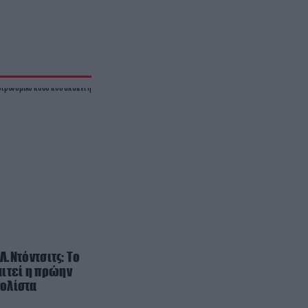
Ο Ερυθρός Σταυρός απέσυρε
βίντεο του 2016 για τον 26χρονο
Αφγανό μετά τη δολοφονία της
Βρετανίδας στην Κυψέλη
PROVOCATEUR
12:18
Συγκίνηση στο ετήσιο μνημόσυνο
της Λένας Σαμαρά στο Α΄
Νεκροταφείο Αθηνών: Ποιοι
παρευρέθηκαν (φωτο)
PROVOCATEUR
12:17
Πυρκαγιές: Στην κορυφή της
λίστας με τις περισσότερες
καμένες εκτάσεις ανά έτος η
περίοδος Μητσοτάκη!
Λ.Ντόντσιτς: Το
ιτεί η πρώην
ΚΟΙΝΩΝΙΑ
12:09
ολίστα
Τραγωδία στην εθνική οδό