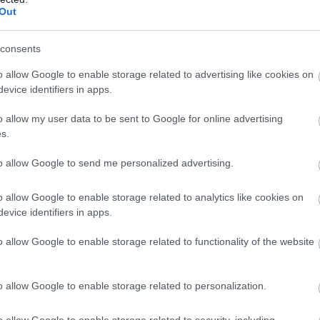
ΣΗΜΕΡΑ
Out
ος με τον βαρκάρη και το πρόβατο που έχει «τρελ
consents
τυο – Μπορείτε να τον λύσετε;
ίναι τα φρούτα και τα λαχανικά του Αυγούστου: Οι
o allow Google to enable storage related to advertising like cookies on
evice identifiers in apps.
ές που πρέπει να βάλετε στο τραπέζι σας
λανδία: Δημοτική σύμβουλος συμμετείχε σε συνε
o allow my user data to be sent to Google for online advertising
… μπάνιο της! – Δείτε το viral βίντεο
s.
to allow Google to send me personalized advertising.
Ακολουθήστε το
pronews.gr
στο Google News και μ
o allow Google to enable storage related to analytics like cookies on
πρώτοι όλες τις ειδήσεις
evice identifiers in apps.
o allow Google to enable storage related to functionality of the website
ΛΗΨΗ
ΕΝΖΟ ΜΑΡΕΣΚΑ
ΜΑΝΤΣΕΣΤΕΡ ΣΙΤΙ
ΠΡΟΠΟΝΗΤΗΣ
o allow Google to enable storage related to personalization.
o allow Google to enable storage related to security, including