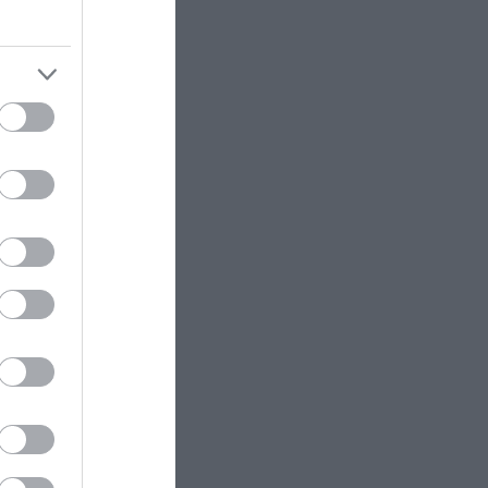
ΥΓΕΙΑ
12:52
άνει» το
Επιστήμονες δημιούργησαν για
πρώτη φορά 16 τεχνητούς ιούς με
 εποχικές
AI – Οι προειδοποιήσεις για τη
βιοασφάλεια
δρίαση
LIFESTYLE
12:47
Δ.Μπάρκα: H απάντησή της σε
σχόλιο που δέχθηκε για την
εμφάνισή της – «Η πλαστική
άθετε
δυστυχώς φαίνεται»
ΠΟΛΙΤΙΚΗ ΠΡΟΣΤΑΣΙΑ
12:46
Κ.Τσίγκας για νέα Canadair DHC-
515: «Θα πετούν τη νύχτα αλλά
δεν θα πραγματοποιούν ρίψεις
νερού»