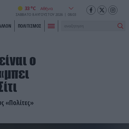
o
33
C
ΣΆΒΒΑΤΟ
8
ΑΥΓΟΎΣΤΟΥ
2026
08:03
ΑΛΛΟΝ
ΠΟΛΙΤΙΣΜΟΣ
είναι ο
 «μπει
Σίτι
υς «Πολίτες»