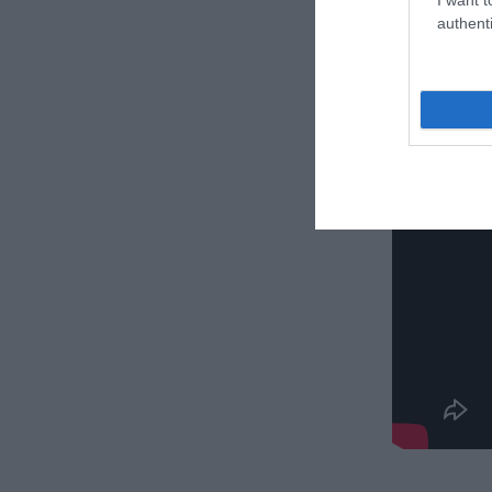
Δε
authenti