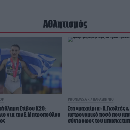
Αθλητισμός
ΠΟΡ
PRONEWS.GR /
ΠΑΡΑΣΚΗΝΙΟ
άθλημα Στίβου Κ20:
Στα «μαχαίρια» Α.Γκολτές & 
ιο για την Ε.Μητροπούλου
αστρονομικό ποσό που απα
κος
σύντροφος του μπασκετμπ