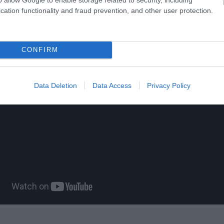
ίτε μας ζωντανά στο
YouTube
,
Twitch
,
X
,
Teleg
cation functionality and fraud prevention, and other user protection.
CONFIRM
Data Deletion
Data Access
Privacy Policy