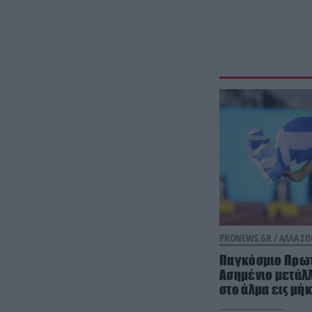
PRONEWS.GR /
ΑΛΛΑ Σ
Παγκόσμιο Πρωτ
Ασημένιο μετάλλ
στο άλμα εις μή