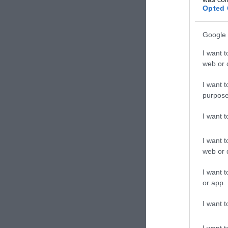
ΕΙΔΗΣΕΙΣ 
Opted 
Ο γρίφ
Google 
διαδίκ
Αυτά ε
I want t
web or d
επιλογ
Νέα Ζη
I want t
από το
purpose
I want 
I want t
web or d
I want t
or app.
TAGS:
ΑΝΑ
I want t
I want t