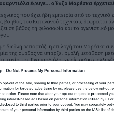
ουαρντιόλα έφυγε… ο Ένζο Μαρέσκα έρχεται
τεχνικός που έχει ήδη εμπειρία από το τεχνικό 
ως βοηθός του Καταλανού τεχνικού, θεωρείται 
ζει σε βάθος τη φιλοσοφία και το αγωνιστικό μ
όγου.
με διεθνή ρεπορτάζ, η επιλογή του Μαρέσκα συν
μία της ομάδας να υπάρξει ομαλή μετάβαση μετ
πιτυχία του Γκουαρδιόλα, χωρίς ριζικές αλλαγέ
νιδιού.
r -
Do Not Process My Personal Information
φέρεται ο ίδιος ο Πεπ να εισηγήθηκε την πρόσλ
to opt-out of the sale, sharing to third parties, or processing of your per
κηση της πρώην πλέον ομάδας του.
formation for targeted advertising by us, please use the below opt-out s
r selection. Please note that after your opt-out request is processed y
 έχει ξεχωρίσει τα τελευταία χρόνια για τη δ
eing interest-based ads based on personal information utilized by us or
τα στη Λέστερ και στη συνέχεια στην Τσέλσι
disclosed to third parties prior to your opt-out. You may separately opt-
ε σημαντικές επιτυχίες και σταθερή αγωνι
losure of your personal information by third parties on the IAB’s list of