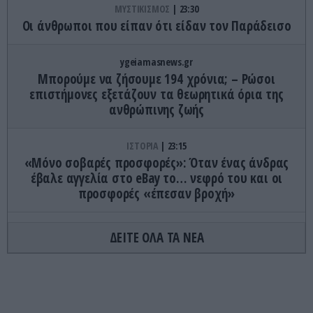
ΜΥΣΤΙΚΙΣΜΟΣ
23:30
Οι άνθρωποι που είπαν ότι είδαν τον Παράδεισο
ygeiamasnews.gr
Μπορούμε να ζήσουμε 194 χρόνια; – Ρώσοι
επιστήμονες εξετάζουν τα θεωρητικά όρια της
ανθρώπινης ζωής
ΙΣΤΟΡΙΑ
23:15
«Μόνο σοβαρές προσφορές»: Όταν ένας άνδρας
έβαλε αγγελία στο eBay το… νεφρό του και οι
προσφορές «έπεσαν βροχή»
ΚΟΣΜΟΣ
23:11
ΔΕΙΤΕ ΟΛΑ ΤΑ ΝΕΑ
Τα 600 στρέμματα κληρονομιάς πίσω από το
φονικό στην Β.Καρολίνα
ΕΝΟΠΛΕΣ ΣΥΓΚΡΟΥΣΕΙΣ
23:09