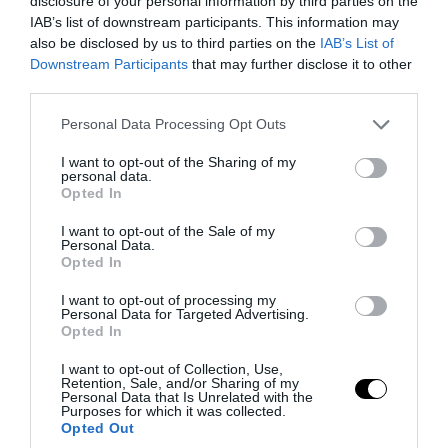
disclosure of your personal information by third parties on the
IAB’s list of downstream participants. This information may
also be disclosed by us to third parties on the
IAB’s List of
PRONEWS.GR /
ΠΑΡΑΣΚΗΝΙΟ
Downstream Participants
that may further disclose it to other
Ντίντα: Το παραμορφωμένο του δάχτυλο
third parties.
έγινε viral μετά την εμφάνισή του σε
Please note that this website/app uses one or more Google
Personal Data Processing Opt Outs
τελετή της Μίλαν (φώτο)
services and may gather and store information including but
not limited to your visit or usage behaviour. You may click to
I want to opt-out of the Sharing of my
personal data.
grant or deny consent to Google and its third-party tags to
05.08.2026 | 12:03
Opted In
use your data for below specified purposes in below Google
consent section.
I want to opt-out of the Sale of my
Personal Data.
Opted In
I want to opt-out of processing my
Personal Data for Targeted Advertising.
Opted In
I want to opt-out of Collection, Use,
Retention, Sale, and/or Sharing of my
Personal Data that Is Unrelated with the
Purposes for which it was collected.
Opted Out