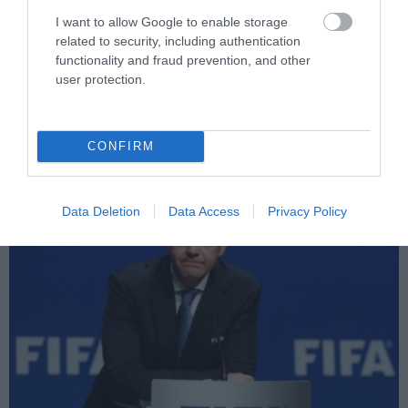
PRONEWS.GR /
ΠΑΡΑΣΚΗΝΙΟ
I want to allow Google to enable storage
related to security, including authentication
Α.Δούκα: Οι νέες φωτογραφίες της
functionality and fraud prevention, and other
εντυπωσιακής συζύγου του
user protection.
Σ.Γιασικεβίτσιους από τις διακοπές τους
στην Ελλάδα
CONFIRM
05.08.2026 | 06:41
Data Deletion
Data Access
Privacy Policy