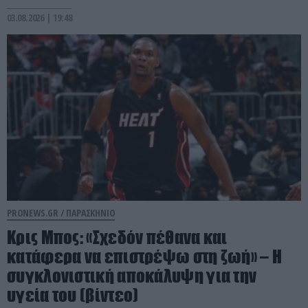
03.08.2026 | 19:48
PRONEWS.GR /
ΠΑΡΑΣΚΗΝΙΟ
Κρις Μπος: «Σχεδόν πέθανα και
κατάφερα να επιστρέψω στη ζωή» – Η
συγκλονιστική αποκάλυψη για την
υγεία του (βίντεο)