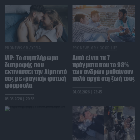
στην Ρωσία: «Θα μας φάνε ζωντανούς!» (βίντεο)
ΥΓΕΙΑ
22:40
Τι παθαίνει ο εγκέφαλος όταν είσαι συνέχεια στο
κινητό
PRONEWS.GR /
ΥΓΕΙΑ
PRONEWS.GR /
GOOD LIFE
ΙΣΤΟΡΙΑ
22:34
VIP: To συμπλήρωμα
Αυτά είναι τα 7
Γιατί δεν υπήρξαν ποτέ μικροσκοπικοί
διατροφής που
πράγματα που το 98%
δεινόσαυροι – Η άγνωστη μάχη επιβίωσης που
εκτινάσσει την λίμπιντό
των ανδρών μαθαίνουν
έκρινε το μέγεθος
σας με «μαγική» φυτική
πολύ αργά στη ζωή τους
φόρμουλα
ΦΥΣΙΚΗ ΚΑΤΑΣΤΑΣΗ
22:30
04.08.2026 | 23:45
Κόψτε την αμέσως: H συνήθεια που
05.08.2026 | 20:55
αποδυναμώνει το σπέρμα και σας ρίχνει την
απόδοση πριν την συνεύρεση
ΘΡΗΣΚΕΙΑ
22:30
Το ήξερες; – Γιατί χτυπούν διαφορετικά οι