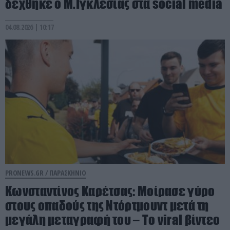
δέχθηκε ο Μ.Ιγκλέσιας στα social media
04.08.2026 | 10:17
PRONEWS.GR /
ΠΑΡΑΣΚΗΝΙΟ
Κωνσταντίνος Καρέτσας: Μοίρασε γύρο
στους οπαδούς της Ντόρτμουντ μετά τη
μεγάλη μεταγραφή του – Το viral βίντεο