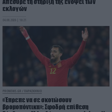
Απέσυρε τη στήριξή της ενόψει των
εκλογών
04.08.2026 | 16:21
PRONEWS.GR /
ΠΑΡΑΣΚΗΝΙΟ
«Έπρεπε να σε σκοτώσουν
βρομοπόντικα»: Σφοδρή επίθεση