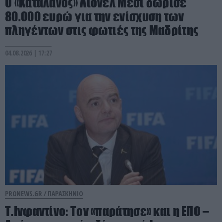
Ο «Καταλανός» Λιονέλ Μέσι δώρισε
80.000 ευρώ για την ενίσχυση των
πληγέντων στις φωτιές της Μαδρίτης
04.08.2026 | 17:27
PRONEWS.GR /
ΠΑΡΑΣΚΗΝΙΟ
Τ.Ινφαντίνο: Τον «παράτησε» και η ΕΠΟ –