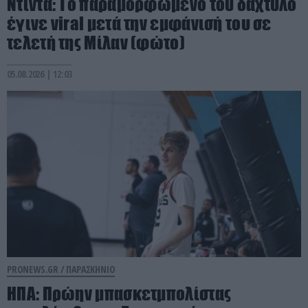
Ντίντα: Το παραμορφωμένο του δάχτυλο
έγινε viral μετά την εμφάνισή του σε
τελετή της Μίλαν (φώτο)
05.08.2026 | 12:03
PRONEWS.GR /
ΠΑΡΑΣΚΗΝΙΟ
ΗΠΑ: Πρώην μπασκετμπολίστας