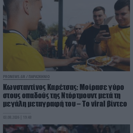
PRONEWS.GR /
ΠΑΡΑΣΚΗΝΙΟ
Κωνσταντίνος Καρέτσας: Μοίρασε γύρο
στους οπαδούς της Ντόρτμουντ μετά τη
μεγάλη μεταγραφή του – Το viral βίντεο
03.08.2026 | 19:48