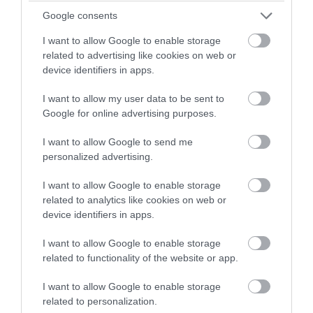
Google consents
PRONEWS.GR /
ΠΑΡΑΣΚΗΝΙΟ
Το γκαράζ των εκατομμυρίων: Ο Κ.
I want to allow Google to enable storage
related to advertising like cookies on web or
Ρονάλντο παρουσίασε τη συλλογή του με
device identifiers in apps.
Ferrari, Bugatti και hypercars (φώτο)
I want to allow my user data to be sent to
06.08.2026 | 07:19
Google for online advertising purposes.
I want to allow Google to send me
personalized advertising.
I want to allow Google to enable storage
related to analytics like cookies on web or
device identifiers in apps.
I want to allow Google to enable storage
related to functionality of the website or app.
I want to allow Google to enable storage
related to personalization.
PRONEWS.GR /
ΠΑΡΑΣΚΗΝΙΟ