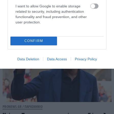
I want to allow Google to enable storage
Το γλέντησε με την ψυχή του στην Σύμη ο
related to security, including authentication
Εργκίν Αταμάν: Του έσπαγαν πιάτα στο
functionality and fraud prevention, and other
κεφάλι του (βίντεο)
user protection.
05.08.2026 | 18:03
CONFIRM
Data Deletion
Data Access
Privacy Policy
PRONEWS.GR /
ΠΑΡΑΣΚΗΝΙΟ