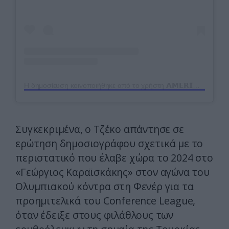
Η δημοσίευση κοινοποιήθηκε από το χρήστη 𝗔𝗠𝗘𝗥𝗜𝗞𝗔𝗡𝗢𝗦𝟮𝟰𝘁𝘃 (@amerikanos24tv)
Συγκεκριμένα, ο Τζέκο απάντησε σε
ερώτηση δημοσιογράφου σχετικά με το
περιστατικό που έλαβε χώρα το 2024 στο
«Γεώργιος Καραϊσκάκης» στον αγώνα του
Ολυμπιακού κόντρα στη Φενέρ για τα
προημιτελικά του Conference League,
όταν έδειξε στους φιλάθλους των