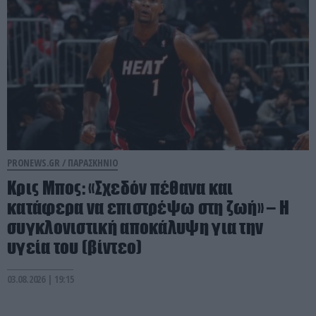
PRONEWS.GR /
ΠΑΡΑΣΚΗΝΙΟ
Κρις Μπος: «Σχεδόν πέθανα και
κατάφερα να επιστρέψω στη ζωή» – Η
συγκλονιστική αποκάλυψη για την
υγεία του (βίντεο)
03.08.2026 | 19:15