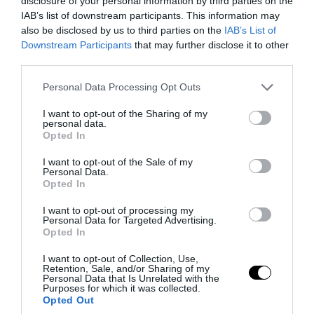
disclosure of your personal information by third parties on the
IAB’s list of downstream participants. This information may
also be disclosed by us to third parties on the
IAB’s List of
PRONEWS.GR /
ΠΑΡΑΣΚΗΝΙΟ
Downstream Participants
that may further disclose it to other
Πέθανε στα 38 του ο γιος του Μαρκ Χιουζ:
third parties.
Τι είναι το «σύνδρομο αιφνίδιου
Please note that this website/app uses one or more Google
Personal Data Processing Opt Outs
θανάτου» που του στέρησε την ζωή
services and may gather and store information including but
not limited to your visit or usage behaviour. You may click to
I want to opt-out of the Sharing of my
personal data.
grant or deny consent to Google and its third-party tags to
06.08.2026 | 09:59
Opted In
use your data for below specified purposes in below Google
consent section.
I want to opt-out of the Sale of my
Personal Data.
Opted In
I want to opt-out of processing my
Personal Data for Targeted Advertising.
Opted In
I want to opt-out of Collection, Use,
Retention, Sale, and/or Sharing of my
Personal Data that Is Unrelated with the
Purposes for which it was collected.
Opted Out