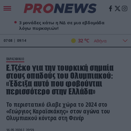
3 μονάδες κάτω η ΝΔ σε μια εβδομάδα
λόγω πυρκαγιών!
o
32
C
07
08
09:14
ΠΑΡΑΣΚΗΝΙΟ
E.Τζέκο για την τουρκική σημαία
στους οπαδούς του Ολυμπιακού:
«Έδειξα αυτό που φοβούνται
περισσότερο στην Ελλάδα»
Το περιστατικό έλαβε χώρα το 2024 στο
«Γεώργιος Καραϊσκάκης» στον αγώνα του
Ολυμπιακού κόντρα στη Φενέρ
16.05.2026 | 20:59