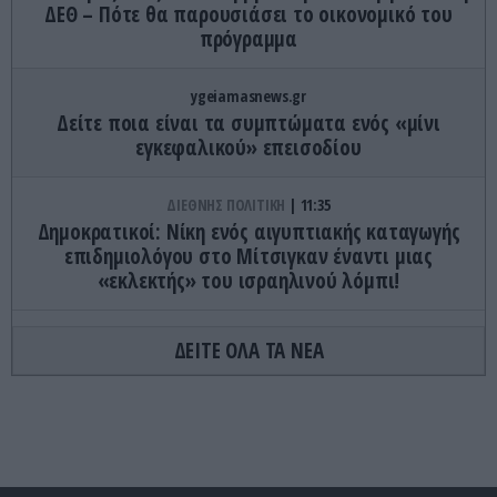
ΔΕΘ – Πότε θα παρουσιάσει το οικονομικό του
πρόγραμμα
ygeiamasnews.gr
Δείτε ποια είναι τα συμπτώματα ενός «μίνι
εγκεφαλικού» επεισοδίου
ΔΙΕΘΝΗΣ ΠΟΛΙΤΙΚΗ
11:35
Δημοκρατικοί: Νίκη ενός αιγυπτιακής καταγωγής
επιδημιολόγου στο Μίτσιγκαν έναντι μιας
«εκλεκτής» του ισραηλινού λόμπι!
ΚΟΙΝΩΝΙΑ
11:34
ΔΕΙΤΕ ΟΛΑ ΤΑ ΝΕΑ
Σέρρες: Σοκάρει το βίντεο ντοκουμέντο από την
σύγκρουση του φορτηγού με ΙΧ – Νεκροί μητέρα
και γιος
ΕΛΛΗΝΙΚΗ ΟΙΚΟΝΟΜΙΑ
11:24