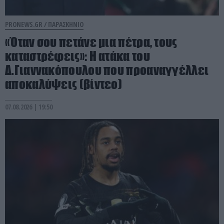
PRONEWS.GR /
ΠΑΡΑΣΚΗΝΙΟ
«Όταν σου πετάνε μια πέτρα, τους
καταστρέφεις»: Η ατάκα του
Δ.Γιαννακόπουλου που προαναγγέλλει
αποκαλύψεις (βίντεο)
07.08.2026 | 19:50