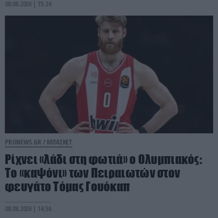
08.08.2026 | 15:24
PRONEWS.GR /
ΜΠΑΣΚΕΤ
Ρίχνει «λάδι στη φωτιά» ο Ολυμπιακός:
Το «καψόνι» των Πειραιωτών στον
φευγάτο Τόμας Γουόκαπ
08.08.2026 | 14:56