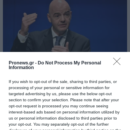
Pronews.gr -
Do Not Process My Personal
Information
PRONEWS.GR /
ΠΑΡΑΣΚΗΝΙΟ
Σάλος με δημοσίευμα της Telegraph:
If you wish to opt-out of the sale, sharing to third parties, or
Δόθηκε εξαψήφια αποζημίωση σε
processing of your personal or sensitive information for
φερόμενη ως ερωμένη του Τζιάνι
targeted advertising by us, please use the below opt-out
section to confirm your selection. Please note that after your
Ινφαντίνο
opt-out request is processed you may continue seeing
interest-based ads based on personal information utilized by
08.08.2026 | 09:52
us or personal information disclosed to third parties prior to
your opt-out. You may separately opt-out of the further