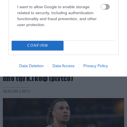
I want to allow Google to enable storage
related to security, including authentication
functionality and fraud prevention, and other
user protection.
CONFIRM
PRONEWS.GR /
ΑΛΛΑ ΣΠΟΡ
Αποκλείστηκε ξανά η Μαρία Σάκκαρη:
Data Deletion
Data Access
Privacy Policy
Γνώρισε γρήγορη ήττα με 2-0 στα σετ
από την Κ.Γκοφ (βίντεο)
08.08.2026 | 08:13