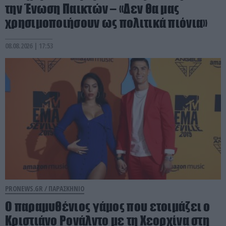
την Ένωση Παικτών – «Δεν θα μας
χρησιμοποιήσουν ως πολιτικά πιόνια»
08.08.2026 | 17:53
PRONEWS.GR /
ΠΑΡΑΣΚΗΝΙΟ
Ο παραμυθένιος γάμος που ετοιμάζει ο
Κριστιάνο Ρονάλντο με τη Χεορχίνα στη