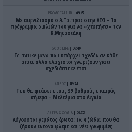
PROVOCATEUR
09:45
Με αιφνιδιασμό ο Α.Τσίπρας στην ΔΕΘ – Το
πρόγραμμα ομιλιών του για να «χτυπήσει» τον
Κ.Μητσοτάκη
GOOD LIFE
09:40
Το αντικείμενο που υπάρχει σχεδόν σε κάθε
σπίτι αλλά ελάχιστοι γνωρίζουν γιατί
σχεδιάστηκε έτσι
ΚΑΙΡΟΣ
09:34
Που θα φτάσει στους 39 βαθμούς ο καιρός
σήμερα – Μελτέμια στο Αιγαίο
ΑΣΤΡΑ & ΖΩΔΙΑ
09:32
Αύγουστος γεμάτος έρωτα: Τα 4 ζώδια που θα
ζήσουν έντονο φλερτ και νέες γνωριμίες