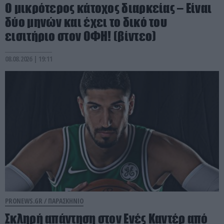
Ο μικρότερος κάτοχος διαρκείας – Είναι
δύο μηνών και έχει το δικό του
εισιτήριο στον ΟΦΗ! (βίντεο)
08.08.2026 | 19:11
PRONEWS.GR /
ΠΑΡΑΣΚΗΝΙΟ
Σκληρή απάντηση στον Ενές Καντέρ από