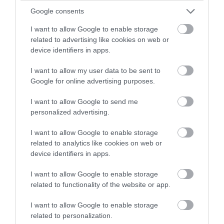
Google consents
I want to allow Google to enable storage
related to advertising like cookies on web or
device identifiers in apps.
I want to allow my user data to be sent to
Google for online advertising purposes.
I want to allow Google to send me
PRONEWS.GR /
ΔΙΕΘΝΕΣ ΠΟΔΟΣΦΑΙΡΟ
personalized advertising.
Γιώργος Κούτσιας: Ο Έλληνας επιθετικός
I want to allow Google to enable storage
της Φαμαλικάο πέτυχε το πρώτο γκολ
related to analytics like cookies on web or
της φετινής Primeira Liga- Δείτε βίντεο
device identifiers in apps.
08.08.2026 | 08:32
I want to allow Google to enable storage
related to functionality of the website or app.
I want to allow Google to enable storage
related to personalization.