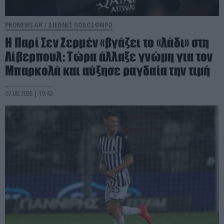
PRONEWS.GR /
ΔΙΕΘΝΕΣ ΠΟΔΟΣΦΑΙΡΟ
H Παρί Σεν Ζερμέν «βγάζει το «λάδι» στη
Λίβερπουλ: Τώρα άλλαξε γνώμη για τον
Μπαρκολά και αύξησε ραγδαία την τιμή
07.08.2026 | 19:42