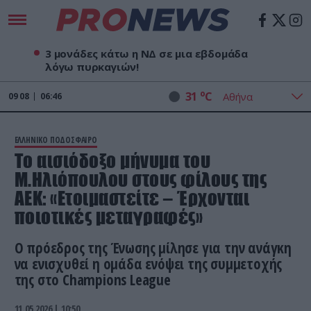
3 μονάδες κάτω η ΝΔ σε μια εβδομάδα
λόγω πυρκαγιών!
o
31
C
09
08
06:46
ΕΛΛΗΝΙΚΟ ΠΟΔΟΣΦΑΙΡΟ
Το αισιόδοξο μήνυμα του
Μ.Ηλιόπουλου στους φίλους της
ΑΕΚ: «Ετοιμαστείτε – Έρχονται
ποιοτικές μεταγραφές»
Ο πρόεδρος της Ένωσης μίλησε για την ανάγκη
να ενισχυθεί η ομάδα ενόψει της συμμετοχής
της στο Champions League
11.05.2026 | 10:50