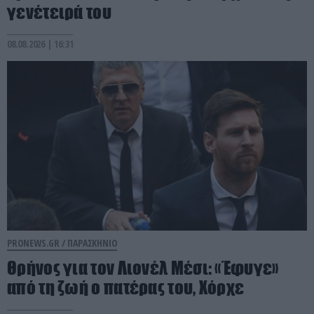
γενέτειρά του
08.08.2026 | 16:31
PRONEWS.GR /
ΠΑΡΑΣΚΗΝΙΟ
Θρήνος για τον Λιονέλ Μέσι: «Έφυγε»
από τη ζωή ο πατέρας του, Χόρχε