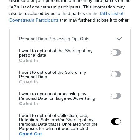
disclosure of your personal information by third parties on the
IAB’s list of downstream participants. This information may
also be disclosed by us to third parties on the
IAB’s List of
Downstream Participants
that may further disclose it to other
third parties.
Please note that this website/app uses one or more Google
Personal Data Processing Opt Outs
services and may gather and store information including but
not limited to your visit or usage behaviour. You may click to
I want to opt-out of the Sharing of my
personal data.
grant or deny consent to Google and its third-party tags to
Opted In
use your data for below specified purposes in below Google
consent section.
I want to opt-out of the Sale of my
PRONEWS.GR /
ΔΙΕΘΝΕΣ ΠΟΔΟΣΦΑΙΡΟ
Personal Data.
Opted In
Όλοι οι καλοί χωράνε: Η ευφάνταστη
ιδέα ομάδας του Περού για να… τιμήσει
I want to opt-out of processing my
Personal Data for Targeted Advertising.
τους 1.000 χορηγούς
Opted In
I want to opt-out of Collection, Use,
08.08.2026 | 09:19
Retention, Sale, and/or Sharing of my
Personal Data that Is Unrelated with the
Purposes for which it was collected.
Opted Out