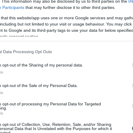
. This information may also be disclosed by us to third parties on the
IA
Participants
that may further disclose it to other third parties.
 that this website/app uses one or more Google services and may gath
including but not limited to your visit or usage behaviour. You may click 
 to Google and its third-party tags to use your data for below specifi
ogle consent section.
l Data Processing Opt Outs
o opt-out of the Sharing of my personal data.
In
o opt-out of the Sale of my Personal Data.
 εκείνη, το σκορ και ο ρυθμός του αγώνα ήταν ιδ
In
τικά, με τους Μινεσότα Τίμπεργουλβς να φτάνο
to opt-out of processing my Personal Data for Targeted
με 114-109, ισοφαρίζοντας τη σειρά των play off σ
ing.
In
με το ESPN, πρόκειται για εξαιρετικά σπάν
o opt-out of Collection, Use, Retention, Sale, and/or Sharing
ικό, καθώς είναι η πρώτη αποβολή παίκτη 
ersonal Data that Is Unrelated with the Purposes for which it
lected.