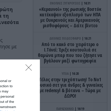
ΕΝΟΠΛΕΣ ΣΥΓΚΡΟΥΣΕΙΣ
16:31
πρώτη
«Κεραυνοί» της ρωσικής Βοστόκ
κατέκαψαν εξοπλισμό των ΗΠΑ
ά τη
με Ουκρανούς και Αμερικανούς
Μινεσότα
μισθοφόρους – Δείτε βίντεο
ΔΙΕΘΝΕΣ ΠΟΔΟΣΦΑΙΡΟ
16:21
ης
Από το κακό στο χειρότερο ο
πησε με
Ι.Τόνεϊ: Έριξε κουτουλιά σε
θαμώνα μπαρ που του ζήτησε να
βγάλουν μαζί φωτογραφία
ν
ΥΓΕΙΑ
16:20
Τέλος στην τριχόπτωση! Το Νο1
sonal or
φυσικό σετ για άνδρες & γυναίκες
ection to
με redensyl & βότανα – Τώρα με
ou may
ΔΩΡΟ!
 personal
out of the
 downstream
ΠΑΡΑΣΚΗΝΙΟ
16:19