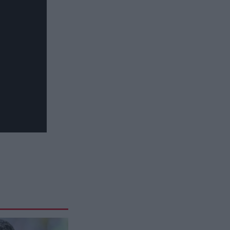
όμορφα»
ΚΟΣΜΟΣ
15:39
Αρχαίο ιατρικό μυστικό στην
Κίνα – Χειρουργικές επεμβάσεις
με αναισθησία από δηλητηριώδη
φυτά πριν 600 χρόνια
ΕΣΩΤΕΡΙΚΗ ΑΣΦΑΛΕΙΑ
15:32
Λακωνία: Νεκρός 48χρονος
οδηγός φορτηγού μετά από
πτώση σε γκρεμό (βίντεο)
ΦΥΣΙΚΗ ΚΑΤΑΣΤΑΣΗ
15:30
Το τεστ ισορροπίας που δείχνει
αν κινδυνεύετε να πεθάνετε μέσα
την επόμενη 10ετία