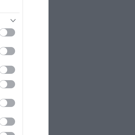
 play-by-
gay – Η αποκάλυψη του ηθοποιού
και σκηνοθέτη
 είχε 4
16:03
, σε μια
«Πλήγμα» στην ασφάλεια των
Bitcoin: Η εταιρεία φύλαξης
Coinkite δέχθηκε κυβερνοεπίθεση
ενώ οι
– Σοβαρές οι απώλειες
σουν το
ΕΣΩΤΕΡΙΚΗ ΑΣΦΑΛΕΙΑ
16:03
Σέρρες: «Έχασα και τη γυναίκα
και το παιδί μου» – Συγκλονίζει ο
πατέρας μετά το τροχαίο
(βίντεο)
σωσε τρία
ΠΑΡΑΣΚΗΝΙΟ
15:58
ων ΗΠΑ με
Με την «πλάτη στον τοίχο» ο
ο
Τ.Ινφαντίνο επειδή η Ρωσία έχει
δικαίωμα ψήφου στις εκλογές της
ε θαμώνα