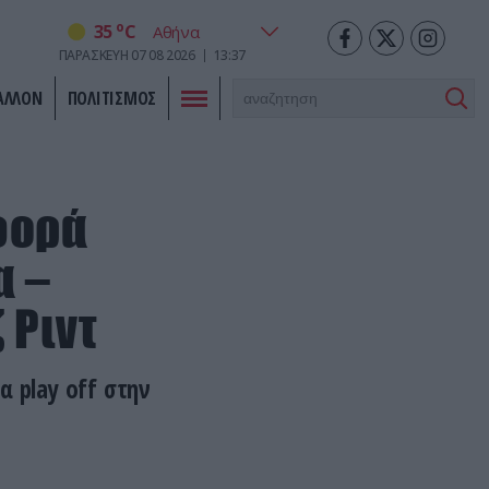
o
35
C
ΠΑΡΑΣΚΕΥΗ
07
08
2026
13:37
ΑΛΛΟΝ
ΠΟΛΙΤΙΣΜΟΣ
φορά
α –
 Ριντ
 play off στην