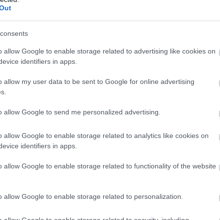
 σε αγώνα play off στην εποχή της καταγραφής
Out
το 1997–98.
consents
στιγμή της αποβολής του, ο Βίκτορ Ουεμπανιάμα
4 ριμπάουντ και 3 φάουλ σε 13 λεπτά συμμετοχής
o allow Google to enable storage related to advertising like cookies on
evice identifiers in apps.
υ έληξε πρόωρα για τον ίδιο.
o allow my user data to be sent to Google for online advertising
ση προβλέπεται ελάχιστο χρηματικό πρόστιμο, 
s.
 Αρχές του πρωταθλήματος αναμένεται να εξετά
κό για πιθανές επιπλέον κυρώσεις.
to allow Google to send me personalized advertising.
o allow Google to enable storage related to analytics like cookies on
ΣΗΜΕΡΑ
evice identifiers in apps.
ήτης καφέ βούτηξε με τα ρούχα στη θάλασσα και έ
o allow Google to enable storage related to functionality of the website
 από πνιγμό (φώτο)
νοί» της ρωσικής Βοστόκ κατέκαψαν εξοπλισμό τ
o allow Google to enable storage related to personalization.
ούς και Αμερικανούς μισθοφόρους – Δείτε βίντε
 κακό στο χειρότερο ο Ι.Τόνεϊ: Έριξε κουτουλιά σ
o allow Google to enable storage related to security, including