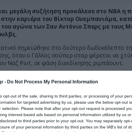
αι μεγάλη συζήτηση προκάλεσε στο NBA η 
στην καριέρα του Βίκτορ Ουεμπανιάμα, κατ
 του αγώνα των Σαν Αντόνιο Σπερς με τους 
υλβς.
τατικό σημειώθηκε στο δεύτερο δωδεκάλεπτο τ
σης, όταν ο Γάλλος σούπερ σταρ φέρεται να χτύ
ον Ναζ Ριντ, σε φάση διεκδίκησης ριμπάουντ.
έλεγχο του βίντεο, οι διαιτητές αποφάσισαν τη
r -
Do Not Process My Personal Information
ου από το παιχνίδι.
to opt-out of the sale, sharing to third parties, or processing of your per
ετικό βίντεο:
formation for targeted advertising by us, please use the below opt-out s
r selection. Please note that after your opt-out request is processed y
eing interest-based ads based on personal information utilized by us or
disclosed to third parties prior to your opt-out. You may separately opt-
losure of your personal information by third parties on the IAB’s list of