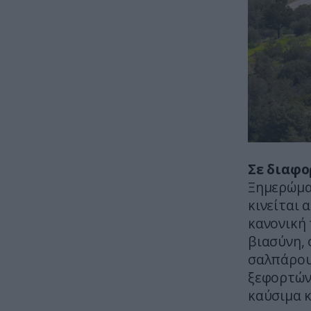
Σε διαφο
Ξημερώμα
κινείται 
κανονική 
βιασύνη, 
σαλπάρου
ξεφορτώνο
καύσιμα κ