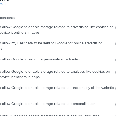
ρκή χώρο για τα πόδια και το κεφάλι, ακόμη και
Out
 μεγαλύτερης διάρκειας.
consents
αγκάζ βρίσκεται στο επίπεδο που περιμένεις α
o allow Google to enable storage related to advertising like cookies on
 του μεγέθους, με χώρο που καλύπτει άνετα τις
evice identifiers in apps.
έρου. Η πρακτικότητα ενισχύεται από τις πολλέ
 εσωτερικό, που κάνουν πιο εύκολη την καθημε
o allow my user data to be sent to Google for online advertising
δικά όταν το αυτοκίνητο λειτουργεί ως «βάση» γ
s.
στάσεις και μετακινήσεις μέσα στη μέρα.
to allow Google to send me personalized advertising.
ό κυριαρχεί μια καθαρή ψηφιακή λογική, με κεν
o allow Google to enable storage related to analytics like cookies on
ς που συγκεντρώνει τις βασικές λειτουργίες
evice identifiers in apps.
ent. Η απόκριση είναι άμεση και η δομή των μεν
ιττές πολυπλοκότητες -κάτι που ταιριάζει από
o allow Google to enable storage related to functionality of the website
κτήρα του αυτοκινήτου. Η συνδεσιμότητα με sm
ομένη, ενώ το ηχοσύστημα αποδίδει καθαρά και
o allow Google to enable storage related to personalization.
τον σωστό ρυθμό, είτε κινείσαι αργά στην πόλη ε
ς πιο ανοιχτές διαδρομές. Το ë-C3 Aircross δεν
o allow Google to enable storage related to security, including