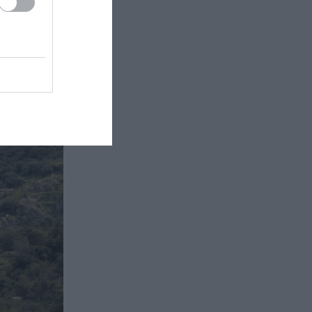
ΚΟΣΜΟΣ
20:00
τήσει την
«Εμφύλιος» δισεκατομμυρίων
 Αίγινα,
στην αυτοκρατορία της Ray-Ban –
Η μάχη των κληρονόμων για τα 46
δισ.
ΥΓΕΙΑ
20:00
Πόσο πρέπει να κοιμάται κάθε
άνθρωπος ανάλογα με την ηλικία
του
ΚΟΣΜΟΣ
19:54
Η Ουγγαρία σβήνει τα φώτα σε
εμβληματικά κτίρια – Ο λόγος
πίσω από την απόφαση (βίντεο)
ΔΙΕΘΝΗΣ ΑΣΦΑΛΕΙΑ
19:54
Τζ.Ντ.Βανς: «Οι Ιρανοί είναι
εξαιρετικά δύσκολοι άνθρωποι»