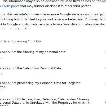
. This information may also be disclosed by us to third parties on the
IA
Participants
that may further disclose it to other third parties.
 that this website/app uses one or more Google services and may gath
including but not limited to your visit or usage behaviour. You may click 
 to Google and its third-party tags to use your data for below specifi
ogle consent section.
l Data Processing Opt Outs
o opt-out of the Sharing of my personal data.
In
o opt-out of the Sale of my Personal Data.
In
ιγμή που περνάς στο εσωτερικό, η λογική είναι 
to opt-out of processing my Personal Data for Targeted
 εργονομία και χώρος. Η θέση οδήγησης είναι ψ
ing.
μετρική ορατότητα, και τα καθίσματα έχουν εκε
In
ροσέγγιση στην άνεση, με μαλακή αίσθηση που τ
o opt-out of Collection, Use, Retention, Sale, and/or Sharing
σε χαλαρούς ρυθμούς μετακίνησης. Οι πίσω επι
ersonal Data that Is Unrelated with the Purposes for which it
lected.