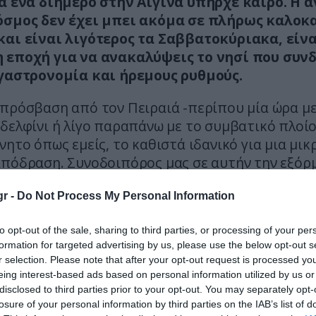
ια ένα διήμερο στην Αίγινα υπήρχε καιρό. Η ά
όσμος δεν έχει μπει ακόμα σε πλήρως καλοκ
και είναι λιγότερος τα Σαββατοκύριακα, είνα
 εποχή για να ανακαλύψεις το νησί που συν
 γαστρονομία και ήρεμους ρυθμούς.
 πρόσβαση από τον Πειραιά -περίπου μία ώρα με
δελφίνι ή λίγο παραπάνω με το συμβατικό πλοίο
νητο όπως εμείς, το καθιστά ιδανικό για μια μικ
απόδραση. Συνοδοιπόρος μας σε αυτήν την εξόρ
n ë-C3 Aircross
. Το γαλλικό ηλεκτρικό B-SUV, με
r -
Do Not Process My Personal Information
ρχεται με χαρακτηριστικά που το καθιστούν ιδα
ίδους αποδράσεις.
to opt-out of the sale, sharing to third parties, or processing of your per
formation for targeted advertising by us, please use the below opt-out s
 οι αποστάσεις είναι περιορισμένες, αλλά η άνεσ
r selection. Please note that after your opt-out request is processed y
ητα παίζουν καθοριστικό ρόλο. Η αυτονομία το
eing interest-based ads based on personal information utilized by us or
 ικανή για να κινηθεί άνετα στους δρόμους του
disclosed to third parties prior to your opt-out. You may separately opt-
μας αγχώσει το θέμα της φόρτισης.
losure of your personal information by third parties on the IAB’s list of