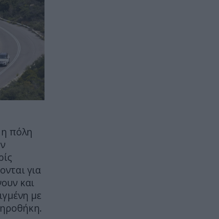
ΔΙΕΘΝΗΣ ΠΟΛΙΤΙΚΗ
19:47
Έδωσε ο Ντόναλντ Τραμπ από
τώρα το δαχτυλίδι της διαδοχής
στον Τζέι Ντι Βανς – Αυτό
αναφέρει η Washington Post
CELEBRITIES
19:42
Ανδρομάχη: Οι καλοκαιρινές
φωτογραφίες με μπικίνι που
τράβηξαν τα βλέμματα
 η πόλη
ην
ΠΟΛΙΤΙΚΗ ΠΡΟΣΤΑΣΙΑ
19:42
ρίς
Μεγάλη φωτιά στην Σκύρο
ονται για
ουν και
ΔΙΕΘΝΗΣ ΑΣΦΑΛΕΙΑ
19:37
ιγμένη με
Σφοδρή σύγκρουση δύο τραμ στη
τηροθήκη.
Γερμανία – 25 τραυματίες, επτά