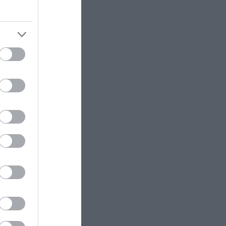
φορτία
 σε
GOOD LIFE
20:15
Διατροφολόγος αποκαλύπτει:
πό ένα B-
Αυτές είναι οι 9 τροφές που δεν
 ανάγκες
πρέπει να αγοράζετε από το
ς μικρές
σούπερ μάρκετ
ρινή
ια
ΑΕΡΟΠΟΡΙΑ
20:12
Τα ρωσικά ελικόπτερα
αεροπυρόσβεσης που μπορούν να
τρική
ρίχνουν 5 τόνους νερού με 8
μποφόρ
ού απλή,
λυτα με
ΠΑΡΑΣΚΗΝΙΟ
20:08
Ποιος Σαλάχ; Ο χορηγός της
artphone
Τράμπζονσπορ που έγινε viral
 γεμάτα
στην Ελλάδα (φώτο)
ίτε