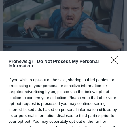
PRONEWS.GR /
AUTO - MOTO
Pronews.gr -
Do Not Process My Personal
Τα «γαλλικά» πίσω από το τιμόνι
Information
κοστίζουν: Τι πρόστιμο θα πληρώσετε
If you wish to opt-out of the sale, sharing to third parties, or
και για πόσες μέρες θα «χάσετε» το
processing of your personal or sensitive information for
δίπλωμά σας
targeted advertising by us, please use the below opt-out
section to confirm your selection. Please note that after your
05.08.2026 | 10:29
opt-out request is processed you may continue seeing
interest-based ads based on personal information utilized by
us or personal information disclosed to third parties prior to
your opt-out. You may separately opt-out of the further