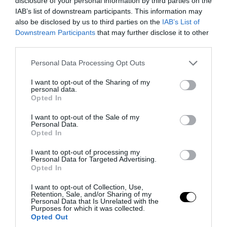
disclosure of your personal information by third parties on the
IAB’s list of downstream participants. This information may
also be disclosed by us to third parties on the
IAB’s List of
Downstream Participants
that may further disclose it to other
third parties.
Please note that this website/app uses one or more Google
Personal Data Processing Opt Outs
services and may gather and store information including but
not limited to your visit or usage behaviour. You may click to
I want to opt-out of the Sharing of my
personal data.
grant or deny consent to Google and its third-party tags to
Opted In
PRONEWS.GR /
AUTO - MOTO
use your data for below specified purposes in below Google
consent section.
Τα αυτοκίνητα που σχεδιάστηκαν για να
I want to opt-out of the Sale of my
Personal Data.
μην κυκλοφορήσουν ποτέ στους
Opted In
δρόμους
I want to opt-out of processing my
Personal Data for Targeted Advertising.
Opted In
04.08.2026 | 13:58
I want to opt-out of Collection, Use,
Retention, Sale, and/or Sharing of my
Personal Data that Is Unrelated with the
Purposes for which it was collected.
Opted Out