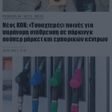
PRONEWS.GR /
AUTO - MOTO
Νέος ΚΟΚ: «Τσουχτερές» ποινές για
παράνομη στάθμευση σε πάρκινγκ
σούπερ μάρκετ και εμπορικών κέντρων
03.08.2026 | 15:45