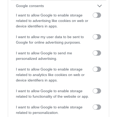
Google consents
I want to allow Google to enable storage
related to advertising like cookies on web or
device identifiers in apps.
I want to allow my user data to be sent to
Google for online advertising purposes.
PRONEWS.GR /
AUTO - MOTO
Οι πινακίδες που μπορεί να σας
I want to allow Google to send me
personalized advertising.
κοστίσουν 150 ευρώ & το δίπλωμά σας
για 20 μέρες: Το λάθος που κάνουν
I want to allow Google to enable storage
πολλοί οδηγοί
related to analytics like cookies on web or
device identifiers in apps.
04.08.2026 | 10:04
I want to allow Google to enable storage
related to functionality of the website or app.
I want to allow Google to enable storage
related to personalization.