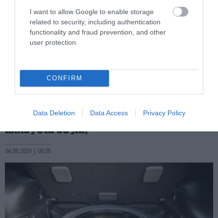
I want to allow Google to enable storage
related to security, including authentication
functionality and fraud prevention, and other
user protection.
CONFIRM
PRONEWS.GR /
AUTO - MOTO
Γιατί υπάρχουν χώρες στις οποίες οι
άνθρωποι οδηγούν στα αριστερά ενώ σε
Data Deletion
Data Access
Privacy Policy
άλλες στα δεξιά;
04.08.2026 | 08:05