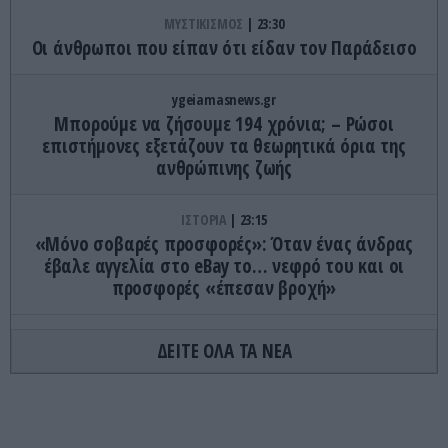
ΜΥΣΤΙΚΙΣΜΟΣ
23:30
Οι άνθρωποι που είπαν ότι είδαν τον Παράδεισο
ygeiamasnews.gr
Μπορούμε να ζήσουμε 194 χρόνια; – Ρώσοι
επιστήμονες εξετάζουν τα θεωρητικά όρια της
ανθρώπινης ζωής
ΙΣΤΟΡΙΑ
23:15
«Μόνο σοβαρές προσφορές»: Όταν ένας άνδρας
έβαλε αγγελία στο eBay το… νεφρό του και οι
προσφορές «έπεσαν βροχή»
ΚΟΣΜΟΣ
23:11
ΔΕΙΤΕ ΟΛΑ ΤΑ ΝΕΑ
Τα 600 στρέμματα κληρονομιάς πίσω από το
φονικό στην Β.Καρολίνα
ΕΝΟΠΛΕΣ ΣΥΓΚΡΟΥΣΕΙΣ
23:09