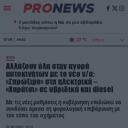
3 μονάδες κάτω η ΝΔ σε μια εβδομάδα
λόγω πυρκαγιών!
o
27
C
07
08
04:02
ΑΓΟΡΑ
Αλλάζουν όλα στην αγορά
αυτοκινήτων με το νέο ν/σ:
«Σπρώξιμο» στα ηλεκτρικά –
«Χαράτσι» σε υβριδικά και diesel
Με τις νέες ρυθμίσεις η κυβέρνηση επιδιώκει να
συνδέσει άμεσα τη φορολογική επιβάρυνση με
τον τύπο του οχήματος
02.06.2026 | 10:32