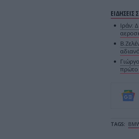
ΕΙΔΗΣΕΙΣ 
Ιράν: 
αεροσ
Β.Ζελέ
αδιανό
Γιώργο
πρώτο 
TAGS:
BM