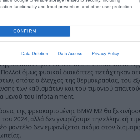
cation functionality and fraud prevention, and other user protection.
CONFIRM
Data Deletion
Data Access
Privacy Policy
ής θα αποκτήσει το τελευταίο infotainment τη
5. Πολλοί όμως φυσικοί διακόπτες πετάχτηκαν σ
των, οπότε ο έλεγχος της θερμοκρασίας, του εξ
νσης των καθισμάτων και του τιμονιού απαιτού
α μενού του infotainment.
όσεις της φρεσκαρισμένης BMW M2 θα ξεκινήσο
του 2024, αλλά δεν γνωρίζουμε την ελληνική τι
νέο μοντέλο δεν εμφανίζεται ακόμα στον διαμορ
ωπείας.