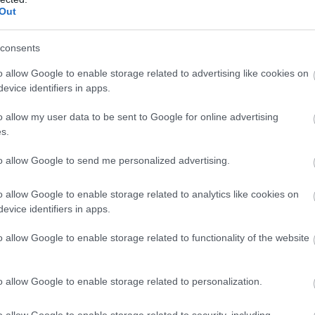
 το έξτρα πακέτο M Driver.
Out
 φρεσκάρισμα έχει επιφέρει ελάχιστες αλλαγές 
consents
με τις κυριότερες να αφορούν το μαύρισμα των
 της εξάτμισης, το ασήμωμα στις ζάντες και τα
o allow Google to enable storage related to advertising like cookies on
 χρώματα βαφής.
evice identifiers in apps.
o allow my user data to be sent to Google for online advertising
πίνα, τα καλά νέα αφορούν στα M Carbon μπάκετ
s.
α. Μπορούν να παραγγελθούν ξεχωριστά κι όχι 
τρα Carbon Fiber πακέτο, όπως συνέβαινε μέχρι
to allow Google to send me personalized advertising.
o allow Google to enable storage related to analytics like cookies on
evice identifiers in apps.
o allow Google to enable storage related to functionality of the website
o allow Google to enable storage related to personalization.
o allow Google to enable storage related to security, including