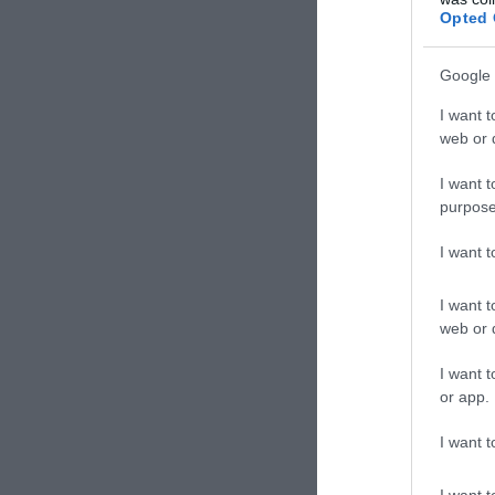
επιλέξετε
Opted 
Το οπτικό
Google 
αμάξωμα, 
απολήξεων
I want t
επιπλέον
web or d
I want t
Στην καμ
purpose
καθίσματ
ακριβό έξ
I want 
I want t
web or d
I want t
or app.
I want t
I want t