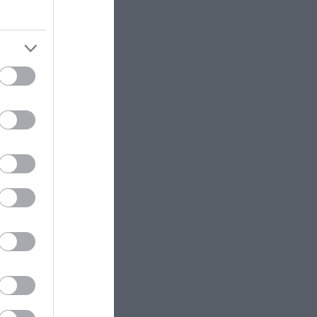
2-0 στα σετ από την Κ.Γκοφ
(βίντεο)
στο
 τεσσάρων
ΥΓΕΙΑ
08:07
 τρία
Νέα μελέτη: Η εισπνοή καπνού
από τις πυρκαγιές αυξάνει τον
κίνδυνο για εγκύους και έμβρυα
μόνο στο
PROVOCATEUR
08:00
 τώρα.
Η Σ.Αραβία στο «ισλαμικό ΝΑΤΟ»
με την Τουρκία: Γιατί η αποστολή
ελληνικών Patriot εξελίσσεται σε
διπλωματικό φιάσκο
ΜΜΕ
07:57
«Η απόλυτη τραγωδία»: Η
«αιχμηρή» ανάρτηση του Αρκά
για τα τατουάζ (φωτο)