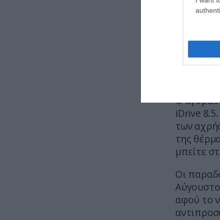
authenti
Ο αγοραστ
iDrive 8.
των αχρήσ
της θέρμα
μπείτε στ
Οι παραδ
Αύγουστο 
αφού το 
αντιπροσ