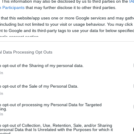
. This information may also be disclosed by us to third parties on the
IA
Participants
that may further disclose it to other third parties.
 that this website/app uses one or more Google services and may gath
including but not limited to your visit or usage behaviour. You may click 
 to Google and its third-party tags to use your data for below specifi
ogle consent section.
l Data Processing Opt Outs
o opt-out of the Sharing of my personal data.
In
o opt-out of the Sale of my Personal Data.
In
νητη όμως δίνει καλύτερο έλεγχο στις πλαγιολισ
to opt-out of processing my Personal Data for Targeted
ing.
αι να αντιπροσωπεύει ένα σημαντικό ποσοστό τ
In
 ειδικά στην αντίπερα όχθη του Ατλαντικού. Η 
o opt-out of Collection, Use, Retention, Sale, and/or Sharing
περιορίζεται στα 250 km/h, αλλά φτάνει τα 285 
ersonal Data that Is Unrelated with the Purposes for which it
lected.