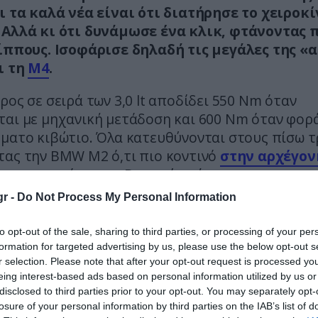
αι τα καλά νέα είναι ότι διατήρησε το χειροκ
 Αλλά κι ότι δυνάμωσε ένα κλικ, φτάνοντας 
 ίππους. Ισοφάρισε δηλαδή τις μεγάλες της «
ι τη
Μ4
.
ρος σε σειρά των 3,0 lt αποδίδει 550 Nm όταν
ται με μηχανική μετάδοση και 600 Nm όταν φορά
όματο κιβώτιο. Όλα κατευθύνονται στους πίσω τ
τας την BMW M2 ό,τι πιο κοντινό
στην αρχέγον
ει στην γκάμα των Βαυαρών σήμερα.
r -
Do Not Process My Personal Information
η είναι μάλιστα λίγο πιο γρήγορη στις επιταχύ
άνοντας τα 100 km/h σε 4,0” αντί για 4,2” της
to opt-out of the sale, sharing to third parties, or processing of your per
της. Στο 0-200, η διαφορά ανοίγει περισσότερο: 
formation for targeted advertising by us, please use the below opt-out s
7”.
r selection. Please note that after your opt-out request is processed y
eing interest-based ads based on personal information utilized by us or
disclosed to third parties prior to your opt-out. You may separately opt-
losure of your personal information by third parties on the IAB’s list of