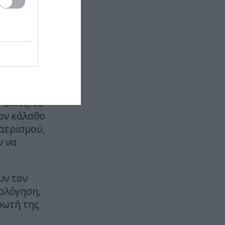
ΜΠΑΣΚΕΤ
07:50
Μπράντον Κλαρκ: Στο «φως» η
πραγματική αιτία θανάτου του
πρώην σταρ του ΝΒΑ
ΕΝΟΠΛΕΣ ΣΥΓΚΡΟΥΣΕΙΣ
07:49
Ρωσικά πλήγματα με
βαλλιστικούς πυραύλους
ς BMW, το
Iskander-M και drones σε Κίεβο
τον κάλαθο
και Ντνιπροπετρόφσκ: Ισχυρές
εκρήξεις
αερισμού,
ν να
ΘΡΗΣΚΕΙΑ
07:41
Άγιος Τριαντάφυλλος: Ο βίος του
μάρτυρα που με δόλο οι
υν τον
Οθωμανοί τον κατηγόρησαν &
μολόγηση,
τελικά δεν αρνήθηκε την πίστη
φωτή της
του