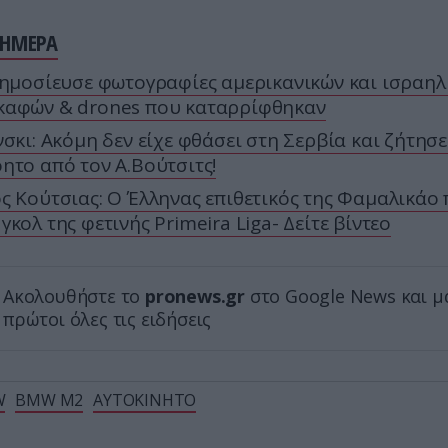
ΣΗΜΕΡΑ
Δημοσίευσε φωτογραφίες αμερικανικών και ισραηλ
καφών & drones που καταρρίφθηκαν
νσκι: Ακόμη δεν είχε φθάσει στη Σερβία και ζήτησε
ητο από τον Α.Βούτσιτς!
ς Κούτσιας: Ο Έλληνας επιθετικός της Φαμαλικάο 
γκολ της φετινής Primeira Liga- Δείτε βίντεο
Ακολουθήστε το
pronews.gr
στο Google News και μ
πρώτοι όλες τις ειδήσεις
W
BMW M2
ΑΥΤΟΚΙΝΗΤΟ