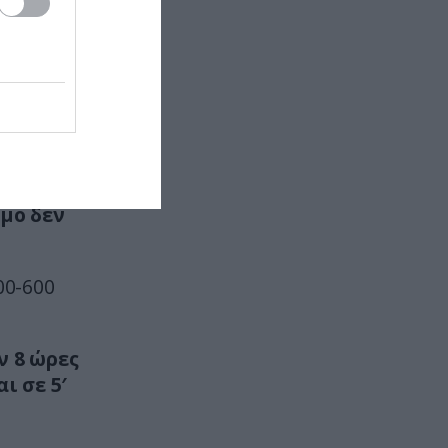
χεριού»: Τι ήταν το ανεξήγητο
υν πλέον
φαινόμενο του 19ου αιώνα
τρικό
ΕΛΛΗΝΙΚΗ ΠΟΛΙΤΙΚΗ
14:59
«Ελπίδα για τη Δημοκρατία»:
ία
Αποχώρησε ο Γιάννης
να
Χατζηστογιάννης
ΠΑΡΑΣΚΗΝΙΟ
14:54
ιμο δεν
Ο μεγάλος γιος του Λιονέλ Μέσι
στα χνάρια του πατέρα του – Θα
ενταχθεί στις ακαδημίες της
00-600
Μπαρτσελόνα
ΙΣΤΟΡΙΑ
14:45
ν 8 ώρες
Υπήρχε… νανοτεχνολογία στην
ι σε 5′
Αρχαία Ελλάδα; – Τί δείχνουν τα
αττικά αγγεία του 7ου αιώνα π.Χ.