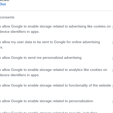
Out
.
 να υπήρχαν ποιος δέχεται να σταματά 6-8 ώρ
consents
ζει το αυτοκίνητό του σε μία εκδρομή των 4
o allow Google to enable storage related to advertising like cookies on
evice identifiers in apps.
ιμένω όμως υπήρξε και άλλη μία ενδιαφέρουσα 
ύλην αρμοδίου του βαυαρικού κολοσσού:
Το μέγε
o allow my user data to be sent to Google for online advertising
s.
ν στα ΙΧ έχει φτάσει σε οριακό επίπεδο και
αστικής αυτονομίας θα δημιουργούσε περαι
to allow Google to send me personalized advertising.
του περιβάλλοντος!
o allow Google to enable storage related to analytics like cookies on
ουσίαση του μοντέλου xDrive 60 που φοράει
evice identifiers in apps.
 μπαταρία χωρητικότητας 115 kWh
, από τις 
οσβάσιμες οι 109,1 kWh, ο
επικεφαλής εξέλιξης
o allow Google to enable storage related to functionality of the website
nk Weber, ήταν σαφής:
o allow Google to enable storage related to personalization.
είες δεν μπορούν
να κάνουν τις μπαταρίες όλο
ρες γιατί τότε τα ηλεκτρονικά οχήματα ως μ
o allow Google to enable storage related to security, including