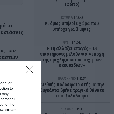
(φώτο)
ΙΣΤΟΡΙΑ
15:45
Κι όμως υπήερξε χώρα που
ρά με
υπήρχε για 3 μήνες!
ουσιάσεις
ΦΥΣΗ
15:45
Η Γη αλλάζει εποχές – Οι
ος των
επιστήμονες μιλούν για «εποχή
οραστών
της ομίχλης» και «εποχή των
σκουπιδιών»
ΠΑΡΑΣΚΗΝΙΟ
15:34
sonal or
Διεθνής ποδοσφαιριστής με την
ection to
Ουγκάντα βρήκε τραγικό θάνατο
ou may
από ξυλοδαρμό
 personal
out of the
ΚΟΣΜΟΣ
15:31
 downstream