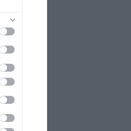
πρώην πρέσβειρα στις ΗΠΑ
ΔΙΕΘΝΗΣ ΠΟΛΙΤΙΚΗ
15:17
ες και
Ν.Μεντβέντεφ: «Η Ιαπωνία είναι
8 ωρών;
υποτελής των ΗΠΑ – Θα
μετατραπεί σε ρόνιν»
παρέμβαση
θος των
ΚΙΝΗΜΑΤΟΓΡΑΦΟΣ
15:15
 αύξηση
Η «κατάρα» των ταινιών τρόμου
τέρω
του Χόλιγουντ: Oι ξαφνικοί
θάνατοι ηθοποιών που είχαν
γνωστούς ρόλους
 μια
οποίες
ΥΓΕΙΑ
15:08
Γιατί όλο και περισσότεροι
 της
άνθρωποι κοιμούνται χειρότερα
 και
ΙΣΤΟΡΙΑ
15:00
«Επιδημία του τρεμάμενου
ία λύση