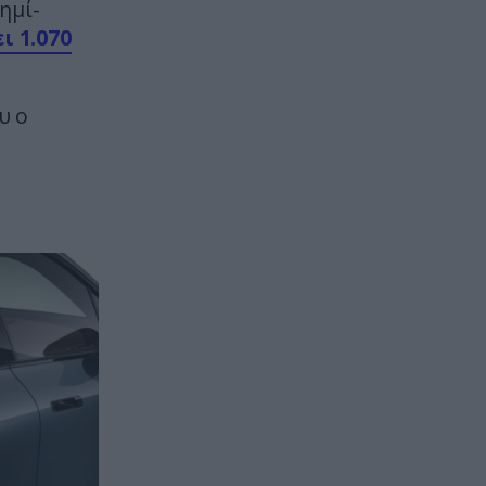
ημί-
ΕΝΟΠΛΕΣ ΣΥΓΚΡΟΥΣΕΙΣ
14:43
ι 1.070
Β.Ζελένσκι: «Η Ουκρανία χτύπησε
δύο μεγάλα διυλιστήρια
πετρελαίου βαθιά στη Ρωσία»
υ ο
(βίντεο)
ΕΛΛΗΝΙΚΗ ΠΟΛΙΤΙΚΗ
14:34
«Ελπίδα για Δημοκρατία» σε
ΜΜΕ: «Στόχος είναι το Κίνημα
της Μ.Καρυστιανού και όχι το
διεφθαρμένο σύστημα εξουσίας»
GOOD LIFE
14:30
Μπάκιγχαμ: Οι παράξενοι
κανόνες που ισχύουν πίσω από
τις κλειστές πόρτες του
παλατιού
ΔΙΕΘΝΗΣ ΑΣΦΑΛΕΙΑ
14:25