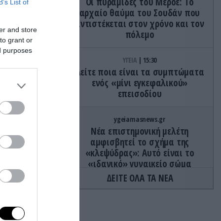
Οι πυραμίδες του Μερόε: Το
B’s List of
αρχαίο θαύμα του Σουδάν που
αντιστέκεται στον χρόνο και τον
er and store
πόλεμο
to grant or
ed purposes
ΥΓΕΙΑ
15:30
Δείτε ποια είναι τα συμπτώματα
ενός «μίνι εγκεφαλικού»
επεισοδίου
αφόρτιση
ygeiamasnews.gr
τε
Νέα επιστημονική μελέτη
αμφισβητεί το σχήμα της
«κλεψύδρας»: Αυτό είναι το
ο χάος
«ιδανικό» γυναικείο σώμα
ΔΕΙΤΕ ΟΛΑ ΤΑ ΝΕΑ
. θέλουν
ΔΙΕΘΝΗΣ ΑΣΦΑΛΕΙΑ
15:21
Σκάνδαλο διαφθοράς στην
Ουκρανία – Στο στόχαστρο και
 καλό