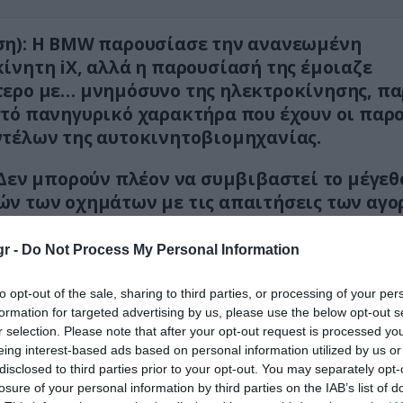
ση): H BMW παρουσίασε την ανανεωμένη
ίνητη iX, αλλά η παρουσίασή της έμοιαζε
ερο με… μνημόσυνο της ηλεκτροκίνησης, πα
τό πανηγυρικό χαρακτήρα που έχουν οι παρ
τέλων της αυτοκινητοβιομηχανίας.
 Δεν μπορούν πλέον να συμβιβαστεί το μέγεθ
ν των οχημάτων με τις απαιτήσεις των αγ
«λογική» αυτονομία.
r -
Do Not Process My Personal Information
to opt-out of the sale, sharing to third parties, or processing of your per
formation for targeted advertising by us, please use the below opt-out s
r selection. Please note that after your opt-out request is processed y
eing interest-based ads based on personal information utilized by us or
disclosed to third parties prior to your opt-out. You may separately opt-
losure of your personal information by third parties on the IAB’s list of