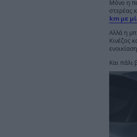
Μόνο η πα
στερέας 
km με μί
Αλλά η μπ
Κινέζος 
ενοικίαση
Και πάλι 