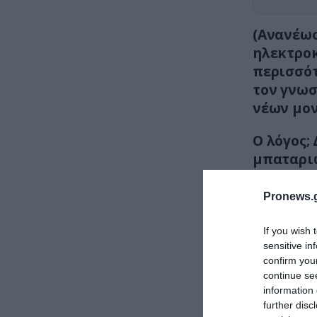
(Aνανέω
ηλεκτροκ
περισσότ
τον γνωσ
νέων μον
Ο λόγος;
μπαταριώ
για μία 
Pronews.g
If you wish 
sensitive in
confirm you
continue se
information 
further disc