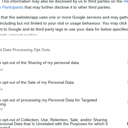
. This information may also be disclosed by us to third parties on the
IA
Participants
that may further disclose it to other third parties.
 that this website/app uses one or more Google services and may gath
including but not limited to your visit or usage behaviour. You may click 
 to Google and its third-party tags to use your data for below specifi
ogle consent section.
l Data Processing Opt Outs
γική»; Τόση ώστε να μην χρειάζονται επαν
o opt-out of the Sharing of my personal data.
In
 ή 200 χλμ. σε συνθήκες ψύχους ή ζέστης, οπό
ούν στο «φουλ» τα ερ-κοντίσιον!
o opt-out of the Sale of my Personal Data.
In
 νυν μοντέλα, όπως αυτά που δημιούργησαν τ
χωβα τα Χριστούγεννα, έχουν «ονομαστική»
to opt-out of processing my Personal Data for Targeted
ing.
α 500 χλμ. και αποδεικνύεται ότι στα 150 χλμ
In
αναφόρτιση!
o opt-out of Collection, Use, Retention, Sale, and/or Sharing
ersonal Data that Is Unrelated with the Purposes for which it
παναφορτιστούν; Στην Ελλάδα αυτό είναι ένα
lected.