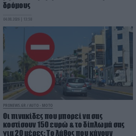
δρόμους
04.08.2026 | 13:58
PRONEWS.GR /
AUTO - MOTO
Οι πινακίδες που μπορεί να σας
κοστίσουν 150 ευρώ & το δίπλωμά σας
για 20 μέρες: Το λάθος που κάνουν