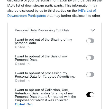
disclosure of your personal information by third parties on the
PRONEWS.GR /
AUTO - MOTO
IAB’s list of downstream participants. This information may
Αλλάζουν τα δεδομένα στους δρόμους:
also be disclosed by us to third parties on the
IAB’s List of
Στο στόχαστρο οι εφαρμογές που
Downstream Participants
that may further disclose it to other
third parties.
προειδοποιούν για κάμερες ταχύτητας
Please note that this website/app uses one or more Google
Personal Data Processing Opt Outs
services and may gather and store information including but
06.08.2026 | 08:16
not limited to your visit or usage behaviour. You may click to
I want to opt-out of the Sharing of my
personal data.
grant or deny consent to Google and its third-party tags to
Opted In
use your data for below specified purposes in below Google
consent section.
I want to opt-out of the Sale of my
Personal Data.
Opted In
I want to opt-out of processing my
Personal Data for Targeted Advertising.
Opted In
I want to opt-out of Collection, Use,
Retention, Sale, and/or Sharing of my
Personal Data that Is Unrelated with the
Purposes for which it was collected.
PRONEWS.GR /
AUTO - MOTO
Opted Out