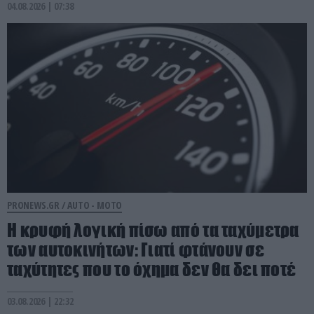
04.08.2026 | 07:38
PRONEWS.GR /
AUTO - MOTO
Η κρυφή λογική πίσω από τα ταχύμετρα
των αυτοκινήτων: Γιατί φτάνουν σε
ταχύτητες που το όχημα δεν θα δει ποτέ
03.08.2026 | 22:32