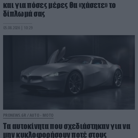
και για πόσες μέρες θα «χάσετε» το
δίπλωμά σας
05.08.2026 | 10:29
PRONEWS.GR /
AUTO - MOTO
Τα αυτοκίνητα που σχεδιάστηκαν για να
μην κυκλοφορήσουν ποτέ στους