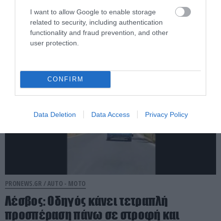
Έρχεται το ευρωπαϊκό ψηφιακό
I want to allow Google to enable storage
δίπλωμα και νέο «ποινολόγιο»
related to security, including authentication
functionality and fraud prevention, and other
05.08.2026 | 13:36
user protection.
CONFIRM
Data Deletion
Data Access
Privacy Policy
PRONEWS.GR /
AUTO - MOTO
Λέσβος: Οδηγός κάνει τετραπλή
προσπέραση πάνω σε στροφή και