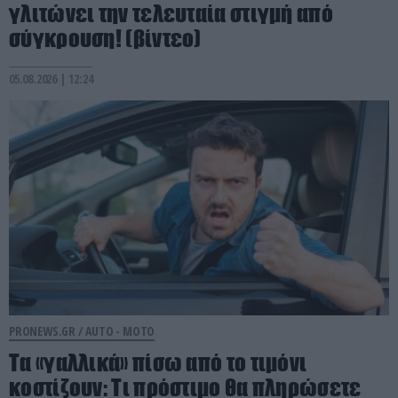
γλιτώνει την τελευταία στιγμή από
σύγκρουση! (βίντεο)
05.08.2026 | 12:24
PRONEWS.GR /
AUTO - MOTO
Τα «γαλλικά» πίσω από το τιμόνι
κοστίζουν: Τι πρόστιμο θα πληρώσετε