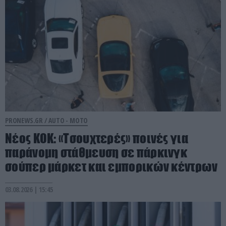
PRONEWS.GR /
AUTO - MOTO
Νέος ΚΟΚ: «Τσουχτερές» ποινές για
παράνομη στάθμευση σε πάρκινγκ
σούπερ μάρκετ και εμπορικών κέντρων
03.08.2026 | 15:45