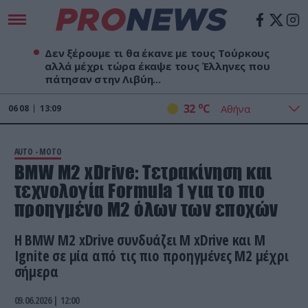
Δεν ξέρουμε τι θα έκανε με τους Τούρκους
αλλά μέχρι τώρα έκαψε τους Έλληνες που
πάτησαν στην Λιβύη...
o
32
C
06
08
13:09
AUTO - MOTO
BMW M2 xDrive: Τετρακίνηση και
τεχνολογία Formula 1 για το πιο
προηγμένο M2 όλων των εποχών
Η BMW M2 xDrive συνδυάζει M xDrive και M
Ignite σε μία από τις πιο προηγμένες M2 μέχρι
σήμερα
09.06.2026 | 12:00