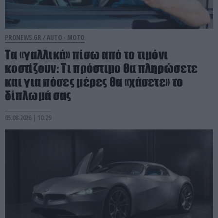
PRONEWS.GR /
AUTO - MOTO
Τα «γαλλικά» πίσω από το τιμόνι
κοστίζουν: Τι πρόστιμο θα πληρώσετε
και για πόσες μέρες θα «χάσετε» το
δίπλωμά σας
05.08.2026 | 10:29