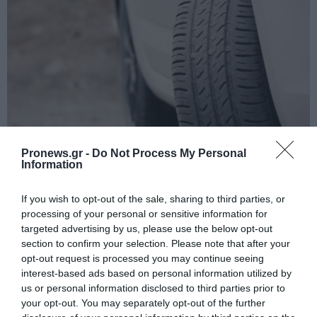
Pronews.gr -
Do Not Process My Personal
Information
PRONEWS.GR /
AUTO - MOTO
Δεν είναι μόνο θέμα σχεδίασης: Οι
If you wish to opt-out of the sale, sharing to third parties, or
μικρές αυλακώσεις στα ελαστικά
processing of your personal or sensitive information for
targeted advertising by us, please use the below opt-out
παίζουν τεράστιο ρόλο στην ασφάλεια
section to confirm your selection. Please note that after your
opt-out request is processed you may continue seeing
07.08.2026 | 11:21
interest-based ads based on personal information utilized by
us or personal information disclosed to third parties prior to
your opt-out. You may separately opt-out of the further