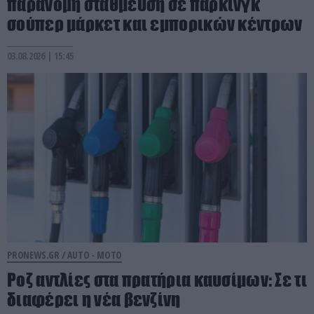
παράνομη στάθμευση σε πάρκινγκ
σούπερ μάρκετ και εμπορικών κέντρων
03.08.2026 | 15:45
PRONEWS.GR /
AUTO - MOTO
Ροζ αντλίες στα πρατήρια καυσίμων: Σε τι
διαφέρει η νέα βενζίνη