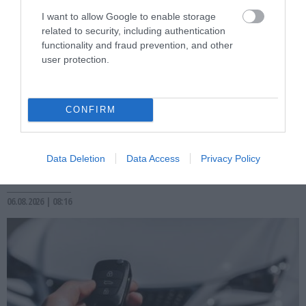
I want to allow Google to enable storage
related to security, including authentication
functionality and fraud prevention, and other
user protection.
PRONEWS.GR /
AUTO - MOTO
CONFIRM
Αλλάζουν τα δεδομένα στους δρόμους:
Στο στόχαστρο οι εφαρμογές που
Data Deletion
Data Access
Privacy Policy
προειδοποιούν για κάμερες ταχύτητας
06.08.2026 | 08:16