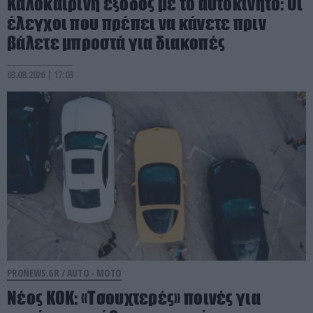
Καλοκαιρινή έξοδος με το αυτοκίνητο: Οι
έλεγχοι που πρέπει να κάνετε πριν
βάλετε μπροστά για διακοπές
03.08.2026 | 17:03
PRONEWS.GR /
AUTO - MOTO
Νέος ΚΟΚ: «Τσουχτερές» ποινές για