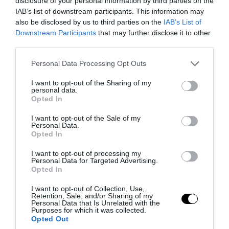
disclosure of your personal information by third parties on the
IAB’s list of downstream participants. This information may
also be disclosed by us to third parties on the
IAB’s List of
Downstream Participants
that may further disclose it to other
third parties.
Please note that this website/app uses one or more Google
Personal Data Processing Opt Outs
services and may gather and store information including but
not limited to your visit or usage behaviour. You may click to
I want to opt-out of the Sharing of my
personal data.
grant or deny consent to Google and its third-party tags to
Opted In
use your data for below specified purposes in below Google
PRONEWS.GR /
AUTO - MOTO
consent section.
I want to opt-out of the Sale of my
ΚΟΚ: Οι τρεις πινακίδες που μπερδεύουν
Personal Data.
Opted In
πολλούς οδηγούς – Τι σημαίνουν και
ποιες οι διαφορές τους
I want to opt-out of processing my
Personal Data for Targeted Advertising.
Opted In
06.08.2026 | 11:20
I want to opt-out of Collection, Use,
Retention, Sale, and/or Sharing of my
Personal Data that Is Unrelated with the
Purposes for which it was collected.
Opted Out