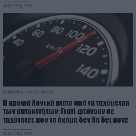
04.08.2026 | 07:38
PRONEWS.GR /
AUTO - MOTO
Η κρυφή λογική πίσω από τα ταχύμετρα
των αυτοκινήτων: Γιατί φτάνουν σε
ταχύτητες που το όχημα δεν θα δει ποτέ
03.08.2026 | 22:32