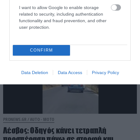
Έρχεται το ευρωπαϊκό ψηφιακό
I want to allow Google to enable storage
related to security, including authentication
δίπλωμα και νέο «ποινολόγιο»
functionality and fraud prevention, and other
user protection.
05.08.2026 | 13:36
CONFIRM
Data Deletion
Data Access
Privacy Policy
PRONEWS.GR /
AUTO - MOTO
Λέσβος: Οδηγός κάνει τετραπλή
προσπέραση πάνω σε στροφή και