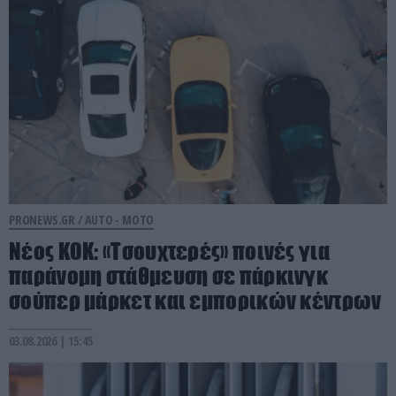
PRONEWS.GR /
AUTO - MOTO
Νέος ΚΟΚ: «Τσουχτερές» ποινές για
παράνομη στάθμευση σε πάρκινγκ
σούπερ μάρκετ και εμπορικών κέντρων
03.08.2026 | 15:45