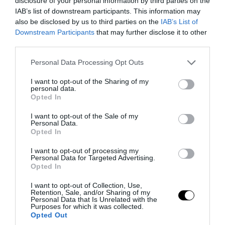
disclosure of your personal information by third parties on the
PRONEWS.GR /
AUTO - MOTO
IAB’s list of downstream participants. This information may
also be disclosed by us to third parties on the
IAB’s List of
Αλλάζουν τα δεδομένα στους δρόμους:
Downstream Participants
that may further disclose it to other
Στο στόχαστρο οι εφαρμογές που
third parties.
προειδοποιούν για κάμερες ταχύτητας
Please note that this website/app uses one or more Google
Personal Data Processing Opt Outs
services and may gather and store information including but
06.08.2026 | 08:16
not limited to your visit or usage behaviour. You may click to
I want to opt-out of the Sharing of my
personal data.
grant or deny consent to Google and its third-party tags to
Opted In
use your data for below specified purposes in below Google
consent section.
I want to opt-out of the Sale of my
Personal Data.
Opted In
I want to opt-out of processing my
Personal Data for Targeted Advertising.
Opted In
I want to opt-out of Collection, Use,
Retention, Sale, and/or Sharing of my
Personal Data that Is Unrelated with the
Purposes for which it was collected.
Opted Out
PRONEWS.GR /
AUTO - MOTO