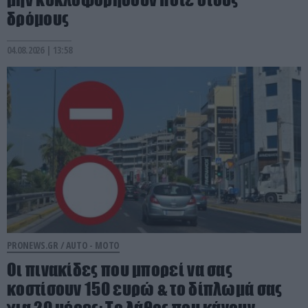
δρόμους
04.08.2026 | 13:58
PRONEWS.GR /
AUTO - MOTO
Οι πινακίδες που μπορεί να σας
κοστίσουν 150 ευρώ & το δίπλωμά σας
για 20 μέρες: Το λάθος που κάνουν