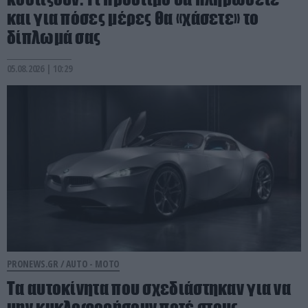
και για πόσες μέρες θα «χάσετε» το
δίπλωμά σας
05.08.2026 | 10:29
PRONEWS.GR /
AUTO - MOTO
Τα αυτοκίνητα που σχεδιάστηκαν για να
μην κυκλοφορήσουν ποτέ στους