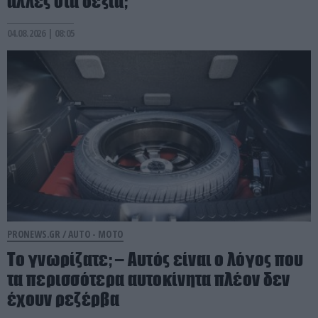
άλλες στα δεξιά;
04.08.2026 | 08:05
PRONEWS.GR /
AUTO - MOTO
Το γνωρίζατε; – Aυτός είναι ο λόγος που
τα περισσότερα αυτοκίνητα πλέον δεν
έχουν ρεζέρβα