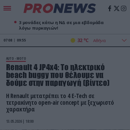
3 μονάδες κάτω η ΝΔ σε μια εβδομάδα
λόγω πυρκαγιών!
o
32
C
07
08
09:55
AUTO - MOTO
Renault 4 JP4x4: Το ηλεκτρικό
beach buggy που θέλουμε να
δούμε στην παραγωγή (βίντεο)
Η Renault μετατρέπει το 4 E-Tech σε
τετρακίνητο open-air concept με ξεχωριστό
χαρακτήρα
13.05.2026 | 18:00