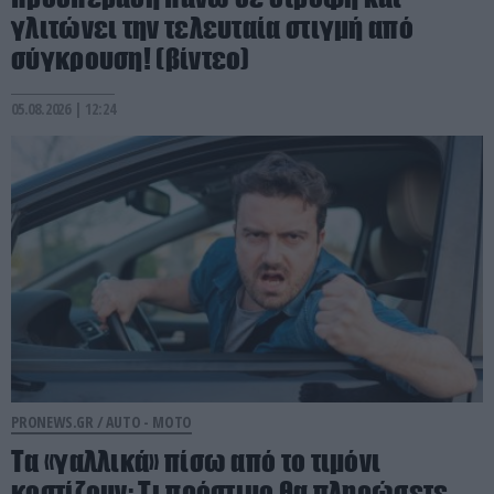
γλιτώνει την τελευταία στιγμή από
σύγκρουση! (βίντεο)
05.08.2026 | 12:24
PRONEWS.GR /
AUTO - MOTO
Τα «γαλλικά» πίσω από το τιμόνι
κοστίζουν: Τι πρόστιμο θα πληρώσετε