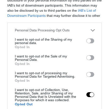
disclosure of your personal information by third parties on the
παίζουν τεράστιο ρόλο στην ασφάλεια
IAB’s list of downstream participants. This information may
also be disclosed by us to third parties on the
IAB’s List of
07.08.2026 | 11:21
Downstream Participants
that may further disclose it to other
third parties.
Please note that this website/app uses one or more Google
Personal Data Processing Opt Outs
services and may gather and store information including but
not limited to your visit or usage behaviour. You may click to
I want to opt-out of the Sharing of my
personal data.
grant or deny consent to Google and its third-party tags to
Opted In
use your data for below specified purposes in below Google
consent section.
I want to opt-out of the Sale of my
Personal Data.
Opted In
I want to opt-out of processing my
Personal Data for Targeted Advertising.
Opted In
PRONEWS.GR /
AUTO - MOTO
I want to opt-out of Collection, Use,
ΚΟΚ: Οι τρεις πινακίδες που μπερδεύουν
Retention, Sale, and/or Sharing of my
Personal Data that Is Unrelated with the
πολλούς οδηγούς – Τι σημαίνουν και
Purposes for which it was collected.
Opted Out
ποιες οι διαφορές τους