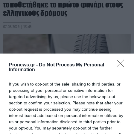
τοποθετήθηκε το πρώτο φανάρι στους
ελληνικούς δρόμους
07.08.2026 | 13:45
Pronews.gr -
Do Not Process My Personal
Information
If you wish to opt-out of the sale, sharing to third parties, or
processing of your personal or sensitive information for
targeted advertising by us, please use the below opt-out
section to confirm your selection. Please note that after your
opt-out request is processed you may continue seeing
PRONEWS.GR /
AUTO - MOTO
interest-based ads based on personal information utilized by
Δεν είναι μόνο θέμα σχεδίασης: Οι
us or personal information disclosed to third parties prior to
your opt-out. You may separately opt-out of the further
μικρές αυλακώσεις στα ελαστικά