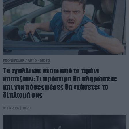
PRONEWS.GR /
AUTO - MOTO
Τα «γαλλικά» πίσω από το τιμόνι
κοστίζουν: Τι πρόστιμο θα πληρώσετε
και για πόσες μέρες θα «χάσετε» το
δίπλωμά σας
05.08.2026 | 10:29