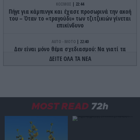
ΚΟΣΜΟΣ
22:44
Πήγε για κάμπινγκ και έχασε προσωρινά την ακοή
του – Όταν το «τραγούδι» των τζιτζικιών γίνεται
επικίνδυνο
AUTO - MOTO
22:40
Δεν είναι μόνο θέμα σχεδιασμού: Να γιατί τα
πίσω φώτα των αυτοκινήτων έχουν κόκκινο
ΔΕΙΤΕ ΟΛΑ ΤΑ ΝΕΑ
χρώμα
ΦΑΓΗΤΟ
22:32
Τα γλυκά της Τήνου που κρύβουν ιστορίες αιώνων
και κρατούν ζωντανή την παράδοση
MOST READ
72h
ΔΙΑΤΡΟΦΗ
22:27
Το φρούτο που μπορεί να «ξεγελάσει» τη γλώσσα
και να κάνει τα ξινά… γλυκά